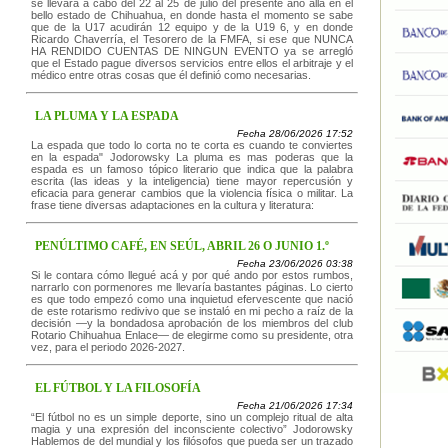
se llevará a cabo del 22 al 25 de julio del presente año allá en el
bello estado de Chihuahua, en donde hasta el momento se sabe
que de la U17 acudirán 12 equipo y de la U19 6, y en donde
Ricardo Chaverría, el Tesorero de la FMFA, si ese que NUNCA
HA RENDIDO CUENTAS DE NINGUN EVENTO ya se arregló
que el Estado pague diversos servicios entre ellos el arbitraje y el
médico entre otras cosas que él definió como necesarias.
LA PLUMA Y LA ESPADA
Fecha 28/06/2026 17:52
La espada que todo lo corta no te corta es cuando te conviertes
en la espada" Jodorowsky La pluma es mas poderas que la
espada es un famoso tópico literario que indica que la palabra
escrita (las ideas y la inteligencia) tiene mayor repercusión y
eficacia para generar cambios que la violencia física o militar. La
frase tiene diversas adaptaciones en la cultura y literatura:
PENÚLTIMO CAFÉ, EN SEÚL, ABRIL 26 O JUNIO 1.º
Fecha 23/06/2026 03:38
Si le contara cómo llegué acá y por qué ando por estos rumbos,
narrarlo con pormenores me llevaría bastantes páginas. Lo cierto
es que todo empezó como una inquietud efervescente que nació
de este rotarismo redivivo que se instaló en mi pecho a raíz de la
decisión —y la bondadosa aprobación de los miembros del club
Rotario Chihuahua Enlace— de elegirme como su presidente, otra
vez, para el periodo 2026-2027.
EL FÚTBOL Y LA FILOSOFÍA
Fecha 21/06/2026 17:34
“El fútbol no es un simple deporte, sino un complejo ritual de alta
magia y una expresión del inconsciente colectivo” Jodorowsky
Hablemos de del mundial y los filósofos que pueda ser un trazado