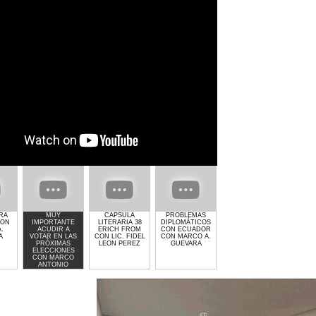
ERA
MUY
CAPSULA
PROBLEMAS
GIMNASIO GET
EL CRI
CON
IMPORTANTE
LITERARIA 38
DIPLOMÁTICOS
LIFTED DE
POLIT
.
ACUDIR A
ERICH FROM
CON ECUADOR
LAURA MOLINA
MA
A
VOTAR EN LAS
CON LIC. FIDEL
CON MARCO A.
AN
PRÓXIMAS
LEON PEREZ
GUEVARA
GU
ELECCIONES
CON MARCO
ANTONIO
GUEVARA