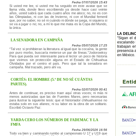
Fecha 07/07/2026 15:43
Si usted me lee, si usted me ha seguido en este avatar que se
llama vida, donde llevo escribiendo ya desde hace casi veinte
años, usted sabrá que cada cuatro años me aloco; no, no es con
las Olimpiadas, ni con las de Invierno, ni con el Mundial femenil
que, por no saber, no sé ni cuándo ni dónde se juega, ni siquiera si
se va a jugar o no; no, a mí lo que me mata es la Copa del Mundo,
la única.
LA DELIN
"Sigan el 
LA SENADORA EN CAMPAÑA
escalando h
Fecha 05/07/2026 17:25
trabajan en
“Tal vez si prohibieran la literatura al igual que la cocaína, la gente
presencia a
por puro morbo, buscaría meterse un par de líneas.”Jodorowksy
en México.
Para que pueda ser interesante para el lector un poco de historia
que vivimos sin protección alguna en el Estado de Chihuahua
Olvidados por el centro el país. Pero que tal la senadora en
campaña. Mal trazado, pero ahí va.
CORTÉS: EL HOMBRE (5.ª DE NO SÉ CUÁNTAS
PARTES).
Fecha 02/07/2026 00:41
Antes de continuar, es preciso traer aquí otras voces; ni más ni
menos autorizadas que las de Fuentes Mares, pero necesarias
para ilustrar la siguiente tesis: que el historiador chihuahuense no
estaba solo en sus afanes; ni su labor es la obra de un solitario.
Escribió Octavio Paz:
YARDA CERO LOS NÚMEROS DE FADEMAC Y LA
FMFA
Fecha 29/06/2026 16:56
Todo va bien y caminando rumbo al campeonato U 17 y U19 que