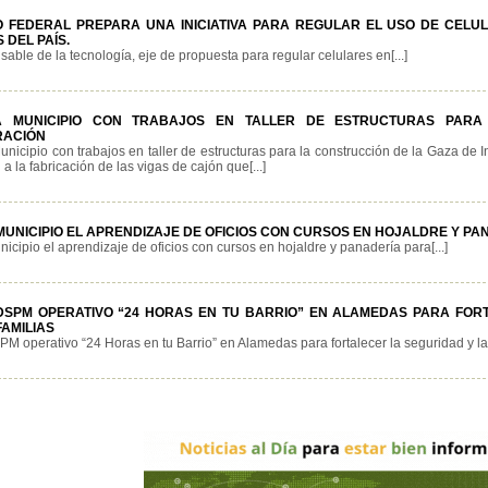
 FEDERAL PREPARA UNA INICIATIVA PARA REGULAR EL USO DE CELULA
 DEL PAÍS.
able de la tecnología, eje de propuesta para regular celulares en[...]
A MUNICIPIO CON TRABAJOS EN TALLER DE ESTRUCTURAS PAR
RACIÓN
nicipio con trabajos en taller de estructuras para la construcción de la Gaza de
 a la fabricación de las vigas de cajón que[...]
MUNICIPIO EL APRENDIZAJE DE OFICIOS CON CURSOS EN HOJALDRE Y P
icipio el aprendizaje de oficios con cursos en hojaldre y panadería para[...]
DSPM OPERATIVO “24 HORAS EN TU BARRIO” EN ALAMEDAS PARA FOR
FAMILIAS
M operativo “24 Horas en tu Barrio” en Alamedas para fortalecer la seguridad y la c