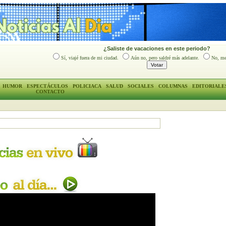
¿Saliste de vacaciones en este periodo?
Sí, viajé fuera de mi ciudad.
Aún no, pero saldré más adelante.
No, me
HUMOR
ESPECTÁCULOS
POLICIACA
SALUD
SOCIALES
COLUMNAS
EDITORIALE
CONTACTO