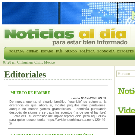
PORTADA
CIUDAD
ESTADO
PAÍS
MUNDO
POLÍTICA
ECONOMÍA
DEPORTES
07:28 am Chihuahua, Chih., México
Editoriales
MUERTO DE HAMBRE
Fecha 05/08/2026 03:04
De nueva cuenta, el sicario famélico “escribió” su columna; la
diferencia es que, ahora sí, mostró poquitos más pantalones,
aunque no menos yerros gramaticales —continúa puntuando
después de signos y se traga los acentos (ha de ser el hambre)
—; otra vez, su extensión me impide reproducirla, pero aquí el link
para quien desee leerla: https://lavisiondechihuahua.com/120449-
2/