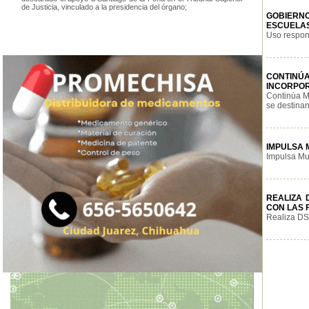
de Justicia, vinculado a la presidencia del órgano;
GOBIERNO
ESCUELAS
Uso respons
CONTINÚ
INCORPO
Continúa Mu
se destinan
IMPULSA 
Impulsa Mun
REALIZA 
CON LAS 
Realiza DSP