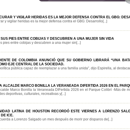
 CURAR Y VIGILAR HERIDAS ES LA MEJOR DEFENSA CONTRA EL GBG: DE
rar y vigilar heridas es la mejor defensa contra el GBG: Desarrollo[...]
 SUS PIES ENTRE COBIJAS Y DESCUBREN A UNA MUJER SIN VIDA
s pies entre cobijas y descubren a una mujer sin[...]
DENTE DE COLOMBIA ANUNCIÓ QUE SU GOBIERNO LIBRARÁ “UNA BAT
COMO EJE CENTRAL DE LA SOCIEDAD.
política pública capaz de reemplazar a una familia unida”, dijo Espirella, al destacar
 ALCALDE MARCO BONILLA LA VERANEADA DIFERTIDA 2026 EN EL PARQ
calde Marco Bonilla la Veraneada DIFertida 2026 en el Parque Colibrí -Más de mi
es deportivas, culturales, recreativas y[...]
NIDAD LATINA DE HOUSTON RECORDÓ ESTE VIERNES A LORENZO SAL
DE ICE.
cuerda a Lorenzo Salgado un mes después de morir por disparos de[...]