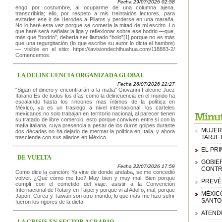
Fecha 29/07/2026 02:58
engo por costumbre, al ocuparme de una columna ajena,
transcribirla; ello, por respeto a mis treintaidós lectores, para
evitarles ese ir de Herodes a Pilatos y perderse en una maraña.
No lo haré esta vez porque se comería la mitad de mi escrito. Lo
que haré será señalar la liga y reflexionar sobre ese bodrio —que,
más que “bodrio”, debería ser llamado “bolo”[1] porque no es más
que una regurgitación (lo que escribe su autor lo dicta el hambre)
— visible en el sitio: https://lavisiondechihuahua.com/118883-2/
Comencemos:
LA DELINCUENCIA ORGANIZADA GLOBAL
Fecha 26/07/2026 22:27
"Sigan el dinero y encontrarán a la mafia" Giovanni Falcone Juez
Italiano Es de todos los días como la delincuencia en el mundo ha
escalando hasta los rincones mas íntimos de la política en
México, ya es un trasiego a nivel internacional, los carteles
mexicanos no solo trabajan en territorio nacional, al parecer tienen
su tratado de libre comercio, esto porque conviven entre si con la
mafia italiana, cuya presencia a pesar de los duros golpes durante
MUJER 
dos décadas no ha dejado de mermar la política en Italia, y ahora
TARJE
trasciende con sus aliados en México.
EL PR
DE VUELTA
GOBIE
Fecha 22/07/2026 17:59
CONTR
Como dice la canción: Ya vine de donde andaba, se me concedió
volver. ¿Qué cómo me fue? Muy bien y muy mal. Bien porque
PREVÉ 
cumplí con el cometido del viaje: asistir a la Convención
Internacional de Rotary en Taipei y porque vi al Adolfo; mal, porque
MÉXIC
Japón, Corea y Taiwán son otro mundo, lo que más me hizo sufrir
SANTO
fueron los rigores de la dieta.
ATENDI