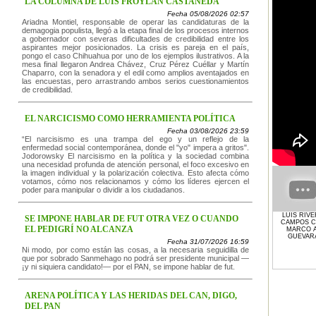
LA COLUMNA DE LUIS FROYLAN CASTAÑEDA
Fecha 05/08/2026 02:57
Ariadna Montiel, responsable de operar las candidaturas de la
demagogia populista, llegó a la etapa final de los procesos internos
a gobernador con severas dificultades de credibilidad entre los
aspirantes mejor posicionados. La crisis es pareja en el país,
pongo el caso Chihuahua por uno de los ejemplos ilustrativos. A la
mesa final llegaron Andrea Chávez, Cruz Pérez Cuéllar y Martín
Chaparro, con la senadora y el edil como amplios aventajados en
las encuestas, pero arrastrando ambos serios cuestionamientos
de credibilidad.
EL NARCICISMO COMO HERRAMIENTA POLÍTICA
Fecha 03/08/2026 23:59
“El narcisismo es una trampa del ego y un reflejo de la
enfermedad social contemporánea, donde el "yo" impera a gritos".
Jodorowsky El narcisismo en la política y la sociedad combina
una necesidad profunda de atención personal, el foco excesivo en
la imagen individual y la polarización colectiva. Esto afecta cómo
votamos, cómo nos relacionamos y cómo los líderes ejercen el
poder para manipular o dividir a los ciudadanos.
LUIS RIV
SE IMPONE HABLAR DE FUT OTRA VEZ O CUANDO
CAMPOS 
EL PEDIGRÍ NO ALCANZA
MARCO A
GUEVAR
Fecha 31/07/2026 16:59
Ni modo, por como están las cosas, a la necesaria seguidilla de
que por sobrado Sanmehago no podrá ser presidente municipal —
¡y ni siquiera candidato!— por el PAN, se impone hablar de fut.
ARENA POLÍTICA Y LAS HERIDAS DEL CAN, DIGO,
DEL PAN