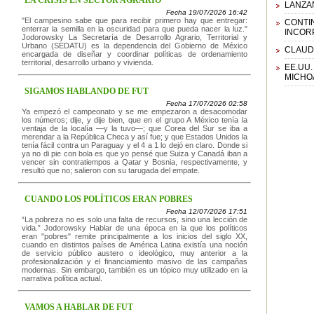
LA CRISIS EN SECTOR AGRARIO
LANZAN
Fecha 19/07/2026 16:42
"El campesino sabe que para recibir primero hay que entregar:
CONTI
enterrar la semilla en la oscuridad para que pueda nacer la luz."
INCOR
Jodorowsky La Secretaría de Desarrollo Agrario, Territorial y
Urbano (SEDATU) es la dependencia del Gobierno de México
CLAUD
encargada de diseñar y coordinar políticas de ordenamiento
territorial, desarrollo urbano y vivienda.
EE.UU
MICHO
SIGAMOS HABLANDO DE FUT
Fecha 17/07/2026 02:58
Ya empezó el campeonato y se me empezaron a desacomodar
los números; dije, y dije bien, que en el grupo A México tenía la
ventaja de la localía —y la tuvo—; que Corea del Sur se iba a
merendar a la República Checa y así fue; y que Estados Unidos la
tenía fácil contra un Paraguay y el 4 a 1 lo dejó en claro. Donde si
ya no di pie con bola es que yo pensé que Suiza y Canadá iban a
vencer sin contratiempos a Qatar y Bosnia, respectivamente, y
resultó que no; salieron con su tarugada del empate.
CUANDO LOS POLÍTICOS ERAN POBRES
Fecha 12/07/2026 17:51
“La pobreza no es solo una falta de recursos, sino una lección de
vida.” Jodorowsky Hablar de una época en la que los políticos
eran "pobres" remite principalmente a los inicios del siglo XX,
cuando en distintos países de América Latina existía una noción
de servicio público austero o ideológico, muy anterior a la
profesionalización y el financiamiento masivo de las campañas
modernas. Sin embargo, también es un tópico muy utilizado en la
narrativa política actual.
VAMOS A HABLAR DE FUT