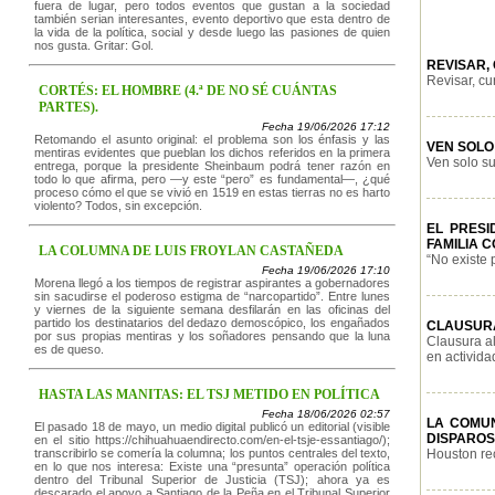
fuera de lugar, pero todos eventos que gustan a la sociedad
también serian interesantes, evento deportivo que esta dentro de
la vida de la política, social y desde luego las pasiones de quien
nos gusta. Gritar: Gol.
REVISAR,
Revisar, cu
CORTÉS: EL HOMBRE (4.ª DE NO SÉ CUÁNTAS
PARTES).
Fecha 19/06/2026 17:12
Retomando el asunto original: el problema son los énfasis y las
VEN SOLO
mentiras evidentes que pueblan los dichos referidos en la primera
Ven solo su
entrega, porque la presidente Sheinbaum podrá tener razón en
todo lo que afirma, pero —y este “pero” es fundamental—, ¿qué
proceso cómo el que se vivió en 1519 en estas tierras no es harto
violento? Todos, sin excepción.
EL PRESI
FAMILIA 
LA COLUMNA DE LUIS FROYLAN CASTAÑEDA
“No existe 
Fecha 19/06/2026 17:10
Morena llegó a los tiempos de registrar aspirantes a gobernadores
sin sacudirse el poderoso estigma de “narcopartido”. Entre lunes
y viernes de la siguiente semana desfilarán en las oficinas del
partido los destinatarios del dedazo demoscópico, los engañados
CLAUSURA
por sus propias mentiras y los soñadores pensando que la luna
Clausura al
es de queso.
en actividad
HASTA LAS MANITAS: EL TSJ METIDO EN POLÍTICA
Fecha 18/06/2026 02:57
LA COMU
El pasado 18 de mayo, un medio digital publicó un editorial (visible
DISPAROS 
en el sitio https://chihuahuaendirecto.com/en-el-tsje-essantiago/);
transcribirlo se comería la columna; los puntos centrales del texto,
Houston re
en lo que nos interesa: Existe una “presunta” operación política
dentro del Tribunal Superior de Justicia (TSJ); ahora ya es
descarado el apoyo a Santiago de la Peña en el Tribunal Superior