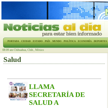
PORTADA
CIUDAD
ESTADO
PAÍS
MUNDO
POLÍTICA
ECONOMÍA
DEPORTES
08:09 am Chihuahua, Chih., México
Salud
LLAMA
SECRETARÍA DE
SALUD A