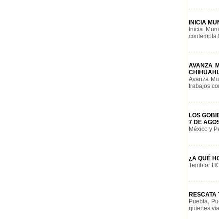
INICIA M
Inicia Mun
contempla t
AVANZA M
CHIHUAH
Avanza Mun
trabajos con
LOS GOBI
7 DE AGO
México y Pe
¿A QUÉ H
Temblor HOY
RESCATA T
Puebla, Pu
quienes via