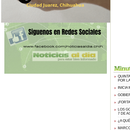
QUINTA
POR L
INICI
GOBIER
¡FORTA
LOS G
7 DE A
¿A QUÉ
MARCO