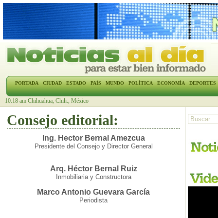
PORTADA
CIUDAD
ESTADO
PAÍS
MUNDO
POLÍTICA
ECONOMÍA
DEPORTES
10:18 am Chihuahua, Chih., México
Consejo editorial:
Ing. Hector Bernal Amezcua
Presidente del Consejo y Director General
Arq. Héctor Bernal Ruiz
Inmobiliaria y Constructora
Marco Antonio Guevara García
Periodista