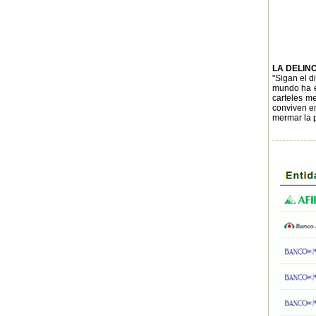
LA DELIN
"Sigan el d
mundo ha es
carteles me
conviven en
mermar la p