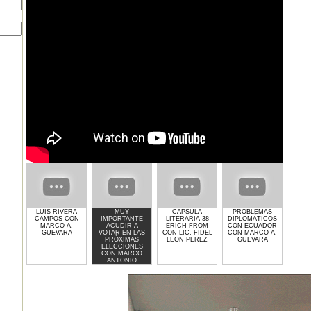
LUIS RIVERA
MUY
CAPSULA
PROBLEMAS
GIMN
CAMPOS CON
IMPORTANTE
LITERARIA 38
DIPLOMÁTICOS
LI
MARCO A.
ACUDIR A
ERICH FROM
CON ECUADOR
LAUR
GUEVARA
VOTAR EN LAS
CON LIC. FIDEL
CON MARCO A.
PRÓXIMAS
LEON PEREZ
GUEVARA
ELECCIONES
CON MARCO
ANTONIO
GUEVARA