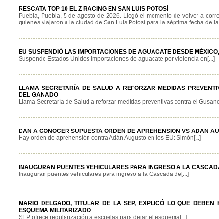
RESCATA TOP 10 EL Z RACING EN SAN LUIS POTOSÍ
Puebla, Puebla, 5 de agosto de 2026. Llegó el momento de volver a corr
quienes viajaron a la ciudad de San Luis Potosí para la séptima fecha de la[.
EU SUSPENDIÓ LAS IMPORTACIONES DE AGUACATE DESDE MÉXICO, 
Suspende Estados Unidos importaciones de aguacate por violencia en[...]
LLAMA SECRETARÍA DE SALUD A REFORZAR MEDIDAS PREVENT
DEL GANADO
Llama Secretaría de Salud a reforzar medidas preventivas contra el Gusano 
DAN A CONOCER SUPUESTA ORDEN DE APREHENSION VS ADAN AU
Hay orden de aprehensión contra Adán Augusto en los EU: Simón[...]
INAUGURAN PUENTES VEHICULARES PARA INGRESO A LA CASCA
Inauguran puentes vehiculares para ingreso a la Cascada de[...]
MARIO DELGADO, TITULAR DE LA SEP, EXPLICÓ LO QUE DEBEN
ESQUEMA MILITARIZADO
SEP ofrece regularización a escuelas para dejar el esquema[...]