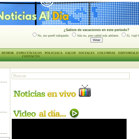
¿Saliste de vacaciones en este periodo?
No, me quedé trabajando.
Aún no, pero saldré más adelante.
Sí, viajé 
HUMOR
ESPECTÁCULOS
POLICIACA
SALUD
SOCIALES
COLUMNAS
EDITORIALE
CONTACTO