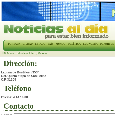
PORTADA
CIUDAD
ESTADO
PAÍS
MUNDO
POLÍTICA
ECONOMÍA
DEPORTES
08:32 am Chihuahua, Chih., México
Dirección:
Laguna de Bustillos #3534
Col. Quinta etapa de San Felipe
C.P. 31205
Teléfono
Oficina: 4 14 18 88
Contacto