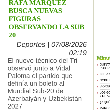
RAFA MÁRQUEZ
BUSCA NUEVAS
FIGURAS
OBSERVANDO LA SUB
20
Deportes | 07/08/2026
02:19
El nuevo técnico del Tri
QUINTA
observó junto a Vidal
POR L
Paloma el partido que
INICI
GOBIER
definía un boleto al
¡FORTA
Mundial Sub-20 de
LOS G
7 DE A
Azerbaiyán y Uzbekistán
¿A QUÉ
2027
MARCO