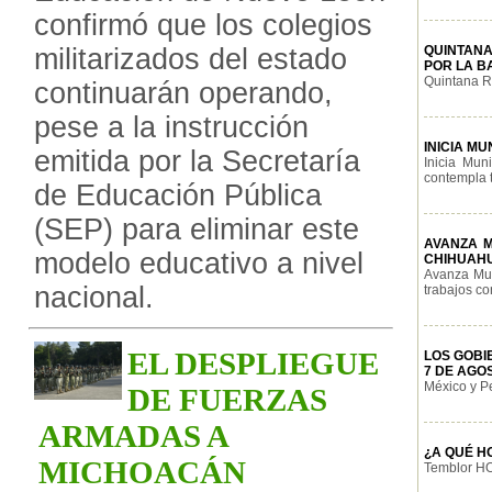
confirmó que los colegios
militarizados del estado
QUINTANA
POR LA B
Quintana Ro
continuarán operando,
pese a la instrucción
INICIA M
emitida por la Secretaría
Inicia Mun
contempla t
de Educación Pública
(SEP) para eliminar este
AVANZA M
modelo educativo a nivel
CHIHUAH
Avanza Mun
nacional.
trabajos con
EL DESPLIEGUE
LOS GOBI
7 DE AGO
México y Pe
DE FUERZAS
ARMADAS A
¿A QUÉ H
MICHOACÁN
Temblor HOY