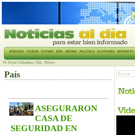
PORTADA
CIUDAD
ESTADO
PAÍS
MUNDO
POLÍTICA
ECONOMÍA
DEPORTES
01:18 pm Chihuahua, Chih., México
País
ASEGURARON
CASA DE
SEGURIDAD EN