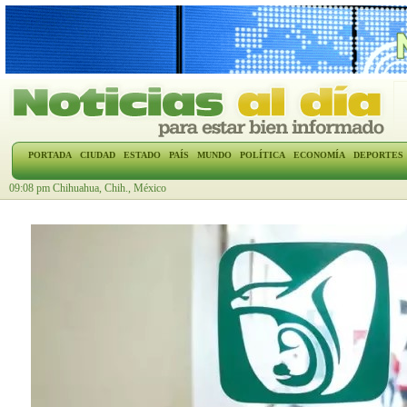
PORTADA
CIUDAD
ESTADO
PAÍS
MUNDO
POLÍTICA
ECONOMÍA
DEPORTES
09:08 pm Chihuahua, Chih., México