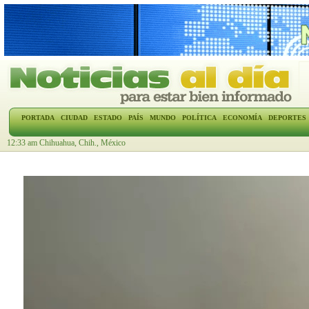
PORTADA
CIUDAD
ESTADO
PAÍS
MUNDO
POLÍTICA
ECONOMÍA
DEPORTES
12:33 am Chihuahua, Chih., México