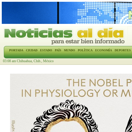
PORTADA
CIUDAD
ESTADO
PAÍS
MUNDO
POLÍTICA
ECONOMÍA
DEPORTES
03:08 am Chihuahua, Chih., México