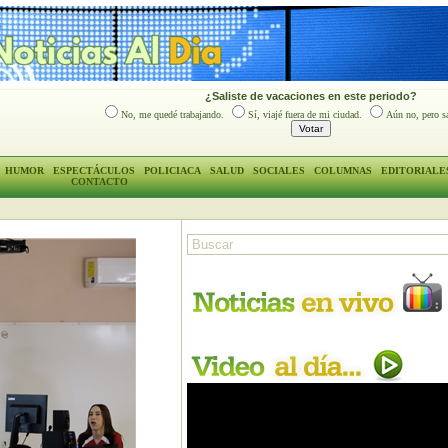
¿Saliste de vacaciones en este periodo?
No, me quedé trabajando.
Sí, viajé fuera de mi ciudad.
Aún no, pero sa
HUMOR
ESPECTÁCULOS
POLICIACA
SALUD
SOCIALES
COLUMNAS
EDITORIALE
CONTACTO