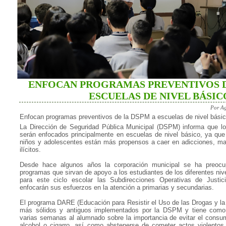
ENFOCAN PROGRAMAS PREVENTIVOS D
ESCUELAS DE NIVEL BÁSIC
Por Ag
Enfocan programas preventivos de la DSPM a escuelas de nivel bási
La Dirección de Seguridad Pública Municipal (DSPM) informa que l
serán enfocados principalmente en escuelas de nivel básico, ya que
niños y adolescentes están más propensos a caer en adicciones, m
ilícitos.
Desde hace algunos años la corporación municipal se ha preocu
programas que sirvan de apoyo a los estudiantes de los diferentes nive
para este ciclo escolar las Subdirecciones Operativas de Justic
enfocarán sus esfuerzos en la atención a primarias y secundarias.
El programa DARE (Educación para Resistir el Uso de las Drogas y la 
más sólidos y antiguos implementados por la DSPM y tiene como f
varias semanas al alumnado sobre la importancia de evitar el consum
alcohol o cigarro, así como abstenerse de cometer actos violento