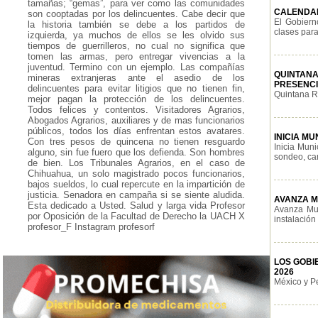
tamañas; “gemas”, para ver como las comunidades
CALENDAR
son cooptadas por los delincuentes. Cabe decir que
El Gobiern
la historia también se debe a los partidos de
clases para
izquierda, ya muchos de ellos se les olvido sus
tiempos de guerrilleros, no cual no significa que
tomen las armas, pero entregar vivencias a la
juventud. Termino con un ejemplo. Las compañías
QUINTANA
mineras extranjeras ante el asedio de los
PRESENCI
delincuentes para evitar litigios que no tienen fin,
Quintana Ro
mejor pagan la protección de los delincuentes.
Todos felices y contentos. Visitadores Agrarios,
Abogados Agrarios, auxiliares y de mas funcionarios
públicos, todos los días enfrentan estos avatares.
INICIA M
Con tres pesos de quincena no tienen resguardo
Inicia Mun
alguno, sin fue fuero que los defienda. Son hombres
sondeo, cam
de bien. Los Tribunales Agrarios, en el caso de
Chihuahua, un solo magistrado pocos funcionarios,
bajos sueldos, lo cual repercute en la impartición de
justicia. Senadora en campaña si se siente aludida.
AVANZA M
Esta dedicado a Usted. Salud y larga vida Profesor
Avanza Mun
por Oposición de la Facultad de Derecho la UACH X
instalación 
profesor_F Instagram profesorf
LOS GOBI
2026
México y Pe