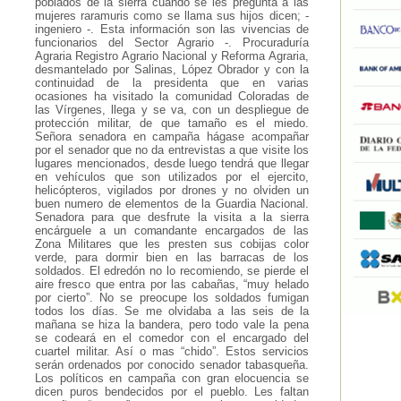
poblados de la sierra cuando se les pregunta a las
mujeres raramuris como se llama sus hijos dicen; -
ingeniero -. Esta información son las vivencias de
funcionarios del Sector Agrario -. Procuraduría
Agraria Registro Agrario Nacional y Reforma Agraria,
desmantelado por Salinas, López Obrador y con la
continuidad de la presidenta que en varias
ocasiones ha visitado la comunidad Coloradas de
las Vírgenes, llega y se va, con un despliegue de
protección militar, de que tamaño es el miedo.
Señora senadora en campaña hágase acompañar
por el senador que no da entrevistas a que visite los
lugares mencionados, desde luego tendrá que llegar
en vehículos que son utilizados por el ejercito,
helicópteros, vigilados por drones y no olviden un
buen numero de elementos de la Guardia Nacional.
Senadora para que desfrute la visita a la sierra
encárguele a un comandante encargados de las
Zona Militares que les presten sus cobijas color
verde, para dormir bien en las barracas de los
soldados. El edredón no lo recomiendo, se pierde el
aire fresco que entra por las cabañas, “muy helado
por cierto”. No se preocupe los soldados fumigan
todos los días. Se me olvidaba a las seis de la
mañana se hiza la bandera, pero todo vale la pena
se codeará en el comedor con el encargado del
cuartel militar. Así o mas “chido”. Estos servicios
serán ordenados por conocido senador tabasqueña.
Los políticos en campaña con gran elocuencia se
dicen puros bendecidos por el pueblo. Les faltan