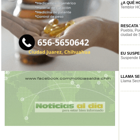
¿A QUÉ H
Temblor HOY
RESCATA T
Puebla, Pue
ciudad de S
EU SUSPE
Suspende E
LLAMA SE
Llama Secre