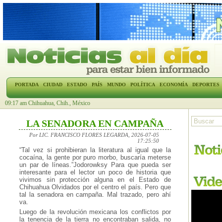
PORTADA
CIUDAD
ESTADO
PAÍS
MUNDO
POLÍTICA
ECONOMÍA
DEPORTES
09:17 am Chihuahua, Chih., México
LA SENADORA EN CAMPAÑA
Por LIC. FRANCISCO FLORES LEGARDA, 2026-07-05
17:25:50
“Tal vez si prohibieran la literatura al igual que la
cocaína, la gente por puro morbo, buscaría meterse
un par de líneas.”Jodorowksy Para que pueda ser
interesante para el lector un poco de historia que
vivimos sin protección alguna en el Estado de
Chihuahua Olvidados por el centro el país. Pero que
tal la senadora en campaña. Mal trazado, pero ahí
va.
Luego de la revolución mexicana los conflictos por
la tenencia de la tierra no encontraban salida, no