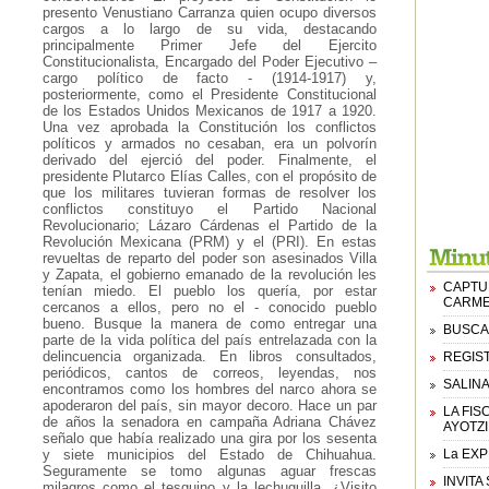
presento Venustiano Carranza quien ocupo diversos
cargos a lo largo de su vida, destacando
principalmente Primer Jefe del Ejercito
Constitucionalista, Encargado del Poder Ejecutivo –
cargo político de facto - (1914-1917) y,
posteriormente, como el Presidente Constitucional
de los Estados Unidos Mexicanos de 1917 a 1920.
Una vez aprobada la Constitución los conflictos
políticos y armados no cesaban, era un polvorín
derivado del ejerció del poder. Finalmente, el
presidente Plutarco Elías Calles, con el propósito de
que los militares tuvieran formas de resolver los
conflictos constituyo el Partido Nacional
Revolucionario; Lázaro Cárdenas el Partido de la
Revolución Mexicana (PRM) y el (PRI). En estas
revueltas de reparto del poder son asesinados Villa
y Zapata, el gobierno emanado de la revolución les
CAPTUR
tenían miedo. El pueblo los quería, por estar
CARME
cercanos a ellos, pero no el - conocido pueblo
bueno. Busque la manera de como entregar una
BUSCA
parte de la vida política del país entrelazada con la
delincuencia organizada. En libros consultados,
REGIS
periódicos, cantos de correos, leyendas, nos
SALINA
encontramos como los hombres del narco ahora se
apoderaron del país, sin mayor decoro. Hace un par
LA FI
de años la senadora en campaña Adriana Chávez
AYOTZ
señalo que había realizado una gira por los sesenta
y siete municipios del Estado de Chihuahua.
La EXP
Seguramente se tomo algunas aguar frescas
INVITA
milagros como el tesguino y la lechuguilla. ¿Visito