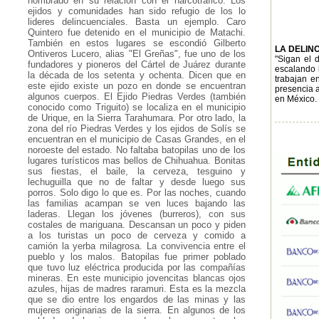
nombrado en su relación con el narcotráfico. Los
ejidos y comunidades han sido refugio de los lo
lideres delincuenciales. Basta un ejemplo. Caro
Quintero fue detenido en el municipio de Matachi.
También en estos lugares se escondió Gilberto
LA DELIN
Ontiveros Lucero, alias "El Greñas", fue uno de los
"Sigan el 
fundadores y pioneros del Cártel de Juárez durante
escalando h
la década de los setenta y ochenta. Dicen que en
trabajan en
este ejido existe un pozo en donde se encuentran
presencia a
algunos cuerpos. El Ejido Piedras Verdes (también
en México.
conocido como Triguito) se localiza en el municipio
de Urique, en la Sierra Tarahumara. Por otro lado, la
zona del río Piedras Verdes y los ejidos de Solís se
encuentran en el municipio de Casas Grandes, en el
noroeste del estado. No faltaba batopilas uno de los
lugares turísticos mas bellos de Chihuahua. Bonitas
sus fiestas, el baile, la cerveza, tesguino y
lechuguilla que no de faltar y desde luego sus
porros. Solo digo lo que es. Por las noches, cuando
las familias acampan se ven luces bajando las
laderas. Llegan los jóvenes (burreros), con sus
costales de mariguana. Descansan un poco y piden
a los turistas un poco de cerveza y comido a
camión la yerba milagrosa. La convivencia entre el
pueblo y los malos. Batopilas fue primer poblado
que tuvo luz eléctrica producida por las compañías
mineras. En este municipio jovencitas blancas ojos
azules, hijas de madres raramuri. Esta es la mezcla
que se dio entre los engardos de las minas y las
mujeres originarias de la sierra. En algunos de los