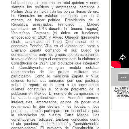
había abono, el gobierno en total quiebra y como
siempre los políticos y empresarios cercanos a
Porfirio Díaz en huida con las bolsas llenas de oro.
Lo Generales no estaban contentos con de la
manera de hacer política. Presidentes de la
Republica asesinados; Francisco I. Madero
(asesinado en 1913 durante la Decena Trágica),
Venustiano Carranza (el único en funciones,
emboscado en 1920) y Álvaro Obregón (presidente
electo, asesinado en 1928). Que olvidar de lo
generales Pancho Villa en el ejercito del norte y
Emiliano Zapata comando el sur. Luego de
conversaciones entre los grupos que participaron en
la revolución se logra el consenso para la elaborar la
Constitución de 1917. Los diputados que integraron
el Constituyente en gran medida estaban
representados de los grupos militares que
participaron. Como lo mencione Zapata y Villa,
quienes tenían sus emisores con sus posturas
sobre el reparto de la tierra a los campesinos
LUIS RIV
quienes constituían el ochenta porciento de la
CAMPOS 
población en México. El numero de campesinos no
MARCO A
GUEVAR
ha variado significativamente. Además, obreros,
intelectuales, empresarios, grupos de poder que
reclamaban lo que decían, - les tocaba -. Los
porfiristas también participaron en los debates para
la elaboración de nuestra Carta Magna. Los
constituyentes radicales, también conocidos como
el ala "jacobina" o de izquierda” y "constituyentes
conservadores” El proyecto de Constitución lo