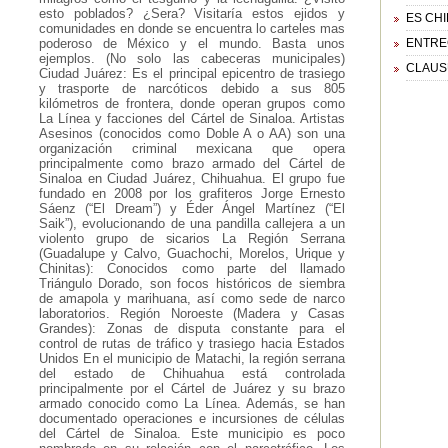
esto poblados? ¿Sera? Visitaría estos ejidos y
ES CH
comunidades en donde se encuentra lo carteles mas
poderoso de México y el mundo. Basta unos
ENTREG
ejemplos. (No solo las cabeceras municipales)
CLAUS
Ciudad Juárez: Es el principal epicentro de trasiego
y trasporte de narcóticos debido a sus 805
kilómetros de frontera, donde operan grupos como
La Línea y facciones del Cártel de Sinaloa. Artistas
Asesinos (conocidos como Doble A o AA) son una
organización criminal mexicana que opera
principalmente como brazo armado del Cártel de
Sinaloa en Ciudad Juárez, Chihuahua. El grupo fue
fundado en 2008 por los grafiteros Jorge Ernesto
Sáenz (“El Dream”) y Éder Ángel Martínez (“El
Saik”), evolucionando de una pandilla callejera a un
violento grupo de sicarios La Región Serrana
(Guadalupe y Calvo, Guachochi, Morelos, Urique y
Chinitas): Conocidos como parte del llamado
Triángulo Dorado, son focos históricos de siembra
de amapola y marihuana, así como sede de narco
laboratorios. Región Noroeste (Madera y Casas
Grandes): Zonas de disputa constante para el
control de rutas de tráfico y trasiego hacia Estados
Unidos En el municipio de Matachi, la región serrana
del estado de Chihuahua está controlada
principalmente por el Cártel de Juárez y su brazo
armado conocido como La Línea. Además, se han
documentado operaciones e incursiones de células
del Cártel de Sinaloa. Este municipio es poco