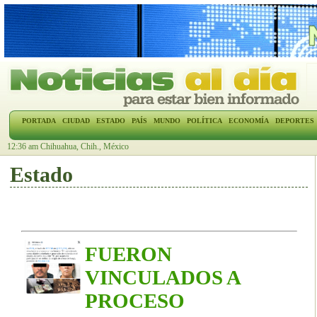
PORTADA
CIUDAD
ESTADO
PAÍS
MUNDO
POLÍTICA
ECONOMÍA
DEPORTES
12:36 am Chihuahua, Chih., México
Estado
FUERON
VINCULADOS A
PROCESO