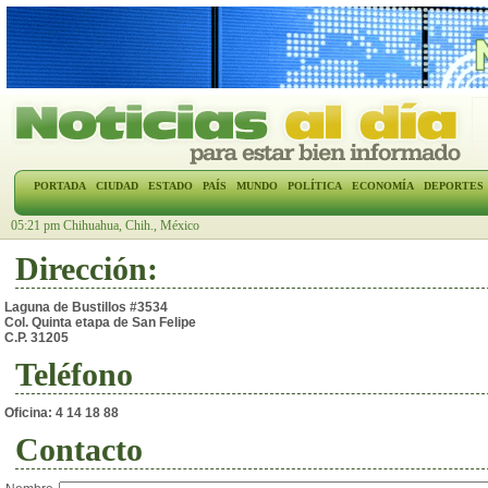
PORTADA
CIUDAD
ESTADO
PAÍS
MUNDO
POLÍTICA
ECONOMÍA
DEPORTES
05:21 pm Chihuahua, Chih., México
Dirección:
Laguna de Bustillos #3534
Col. Quinta etapa de San Felipe
C.P. 31205
Teléfono
Oficina: 4 14 18 88
Contacto