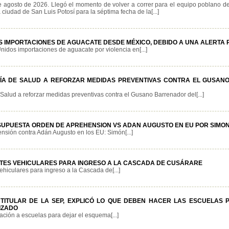
e agosto de 2026. Llegó el momento de volver a correr para el equipo poblano d
 ciudad de San Luis Potosí para la séptima fecha de la[...]
S IMPORTACIONES DE AGUACATE DESDE MÉXICO, DEBIDO A UNA ALERTA P
dos importaciones de aguacate por violencia en[...]
ÍA DE SALUD A REFORZAR MEDIDAS PREVENTIVAS CONTRA EL GUSA
Salud a reforzar medidas preventivas contra el Gusano Barrenador del[...]
UPUESTA ORDEN DE APREHENSION VS ADAN AUGUSTO EN EU POR SIMON
nsión contra Adán Augusto en los EU: Simón[...]
TES VEHICULARES PARA INGRESO A LA CASCADA DE CUSÁRARE
hiculares para ingreso a la Cascada de[...]
 TITULAR DE LA SEP, EXPLICÓ LO QUE DEBEN HACER LAS ESCUELAS 
IZADO
ación a escuelas para dejar el esquema[...]