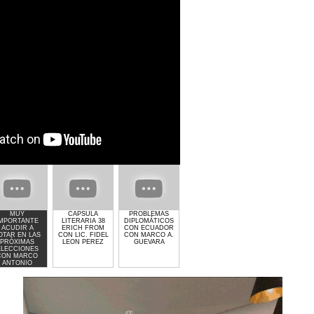
MUY
CAPSULA
PROBLEMAS
GIMNASIO GET
EL CRIMEN Y LA
IMPORTANTE
LITERARIA 38
DIPLOMÁTICOS
LIFTED DE
POLITICA CON
ACUDIR A
ERICH FROM
CON ECUADOR
LAURA MOLINA
MARCO
OTAR EN LAS
CON LIC. FIDEL
CON MARCO A.
ANTONIO
PRÓXIMAS
LEON PEREZ
GUEVARA
GUEVARA
ELECCIONES
CON MARCO
ANTONIO
GUEVARA