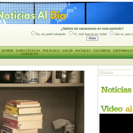
¿Saliste de vacaciones en este periodo?
No, me quedé trabajando.
Sí, viajé fuera de mi ciudad.
Aún no, pero sa
HUMOR
ESPECTÁCULOS
POLICIACA
SALUD
SOCIALES
COLUMNAS
EDITORIALE
CONTACTO