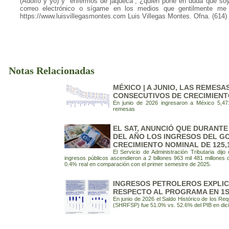
(Adolfo y yo) y “enfermos de jaqueca”, ¿quién pone en duda que so
correo electrónico o sígame en los medios que gentilmente me
https://www.luisvillegasmontes.com Luis Villegas Montes. Ofna. (614)
Notas Relacionadas
MÉXICO | A JUNIO, LAS REMES
CONSECUTIVOS DE CRECIMIENT
En junio de 2026 ingresaron a México 5,47
remesas
EL SAT, ANUNCIÓ QUE DURANTE
DEL AÑO LOS INGRESOS DEL G
CRECIMIENTO NOMINAL DE 125,
El Servicio de Administración Tributaria dij
ingresos públicos ascendieron a 2 billones 963 mil 481 millones 
0.4% real en comparación con el primer semestre de 2025.
INGRESOS PETROLEROS EXPLI
RESPECTO AL PROGRAMA EN 1S
En junio de 2026 el Saldo Histórico de los Req
(SHRFSP) fue 51.0% vs. 52.6% del PIB en dic