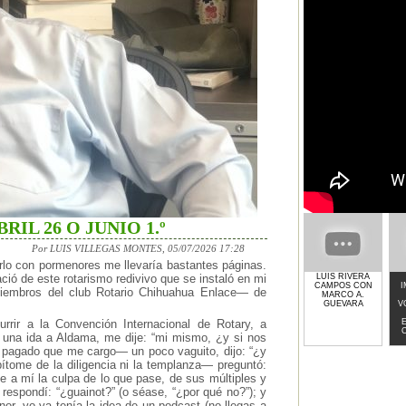
RIL 26 O JUNIO 1.º
Por LUIS VILLEGAS MONTES, 05/07/2026 17:28
rlo con pormenores me llevaría bastantes páginas.
LUIS RIVERA
ió de este rotarismo redivivo que se instaló en mi
CAMPOS CON
miembros del club Rotario Chihuahua Enlace— de
MARCO A.
GUEVARA
V
rrir a la Convención Internacional de Rotary, a
s una ida a Aldama, me dije: “mi mismo, ¿y si nos
pagado que me cargo— un poco vaguito, dijo: “¿y
pítome de la diligencia ni la templanza— preguntó:
 a mí la culpa de lo que pase, de sus múltiples y
espondí: “¿guainot?” (o séase, “¿por qué no?”); y
or, yo ya tenía la idea de un podcast (no llegas a