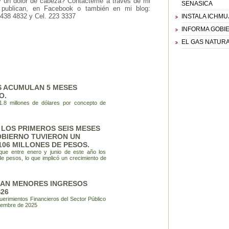
y un dolor de cabeza? Contácteme a través de mi
SENASICA
 publican, en Facebook o también en mi blog:
 438 4832 y Cel. 223 3337
INSTALA ICHMU
INFORMA GOBIE
EL GAS NATURA
AS ACUMULAN 5 MESES
O.
1.8 millones de dólares por concepto de
 LOS PRIMEROS SEIS MESES
OBIERNO TUVIERON UN
106 MILLONES DE PESOS.
o que entre enero y junio de este año los
de pesos, lo que implicó un crecimiento de
CAN MENORES INGRESOS
26
uerimientos Financieros del Sector Público
iembre de 2025