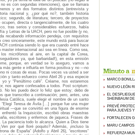
i no es con segundas intenciones), que se llamara
menos y en dos formatos distintos (entrevista y
historia nacional y, ¿por qué no?, también historia
co; segundo, de literatura; tercero, de proyectos
se ocupen, directa o tangencialmente, de los cuatro
ico, tras serios y considerables esfuerzos, había
ofía y Letras de la UACH, pero no fue posible (y no,
a recabando información pendeja, con requisitos
 lo creo sinceramente, este mundo está para buscar
UACH continúa siendo lo que era cuando entré hace
 master internacional así sea en línea. Como sea,
los micrófonos al aire, en la capital de Corea,
e seguidores ya, qué barbaridad!), en esta emisión
eme, porque, en verdad se lo aseguro, vamos a
r a más gente e influirla en forma positiva y no —no
reno ni cosas de esas. Pocas veces va usted a ser
ación y tanto esfuerzo como Abril 26 y esa especie
MARCO BONILL
mos yo y “Penúltimo café”. Créame, nos estaremos
or, nos agarre confesados a todos. Post scriptum:
NUEVO LEÓN R
. No les puedo decir lo feliz que estoy; debo de
EL DESPLIEGU
s que transcribo a continuación; pero, antes, una
SHEINBAUM DE
lesia Católica, suele elegir el nombre de un santo
 “Elegí Teresa de Ávila […] porque fue una mujer
PREVÉ PROTECC
ritual —que se convirtió en una figura de enorme
PARA JUEVES Y
, enfrentó la Inquisición, escribió obras maestras
spaña, escritores y enfermos de jaqueca. Frases de
FORTALECEN GO
 La paciencia todo lo alcanza. Quien a Dios tiene
MARU CAMPOS D
¿Ven por qué lloré poquito? Además, ¡incluso la
rona de España” (Adolfo y Abril 26), “escritores”
REFUERZA MUN