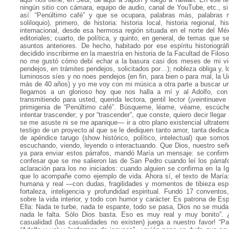
ningún sitio con cámara, equipo de audio, canal de YouTube, etc., s
así: “Penúltimo café” y que se ocupara, palabras más, palabras 
soliloquio), primero, de historia: historia local, historia regional, 
internacional, desde esa hermosa región situada en el norte del Méxi
editoriales; cuarto, de política, y quinto, en general, de temas que 
asuntos anteriores. De hecho, habitado por ese espíritu historiográf
decidido inscribirme en la maestría en historia de la Facultad de Filos
no me gustó cómo debí echar a la basura casi dos meses de mi vid
pendejos, en trámites pendejos, solicitados por…); nobleza obliga y,
luminosos síes y no noes pendejos (en fin, para bien o para mal, la 
más de 40 años) y yo me voy con mi música a otra parte a buscar un
llegamos a un glorioso hoy que nos halla a mí y al Adolfo, con 
transmitiendo para usted, querida lectora, gentil lector (¡veintinuev
primigenia de “Penúltimo café”. Búsqueme, léame, véame, escúch
intentar trascender; y por “trascender”, que conste, quiero decir llega
se me asuste ni se me apanique— ir a otro plano existencial ultrater
testigo de un proyecto al que se le dediquen tanto amor, tanta dedic
de apéndice tarugo (show histórico, político, intelectual) que so
escuchando, viendo, leyendo o interactuando. Que Dios, nuestro señ
ya para enviar estos párrafos, mandó María un mensaje: se confirmó
confesar que se me salieron las de San Pedro cuando leí los párrafo
aclaración para los no iniciados: cuando alguien se confirma en la Ig
que lo acompañe como ejemplo de vida. Ahora sí, el texto de María:
humana y real —con dudas, fragilidades y momentos de tibieza espi
fortaleza, inteligencia y profundidad espiritual. Fundó 17 conventos
sobre la vida interior, y todo con humor y carácter. Es patrona de E
Ella: Nada te turbe, nada te espante, todo se pasa, Dios no se muda.
nada le falta. Sólo Dios basta. Eso es muy real y muy bonito”. 
casualidad (las casualidades no existen) juega a nuestro favor! “Pat