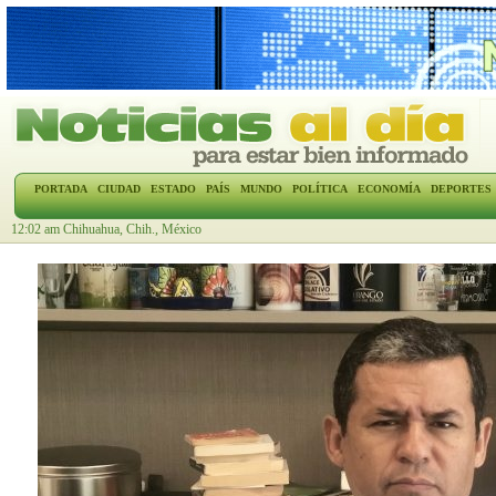
PORTADA
CIUDAD
ESTADO
PAÍS
MUNDO
POLÍTICA
ECONOMÍA
DEPORTES
12:02 am Chihuahua, Chih., México