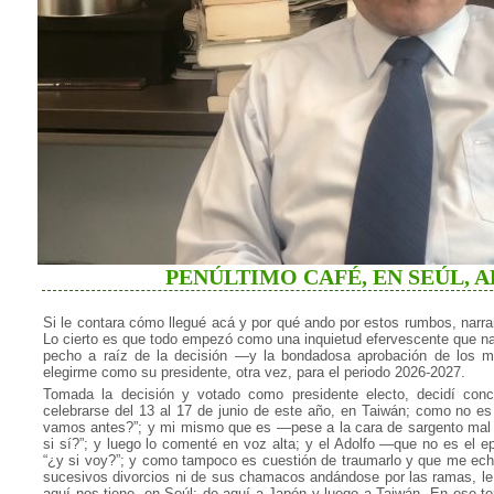
PENÚLTIMO CAFÉ, EN SEÚL, AB
Si le contara cómo llegué acá y por qué ando por estos rumbos, narra
Lo cierto es que todo empezó como una inquietud efervescente que nac
pecho a raíz de la decisión —y la bondadosa aprobación de los 
elegirme como su presidente, otra vez, para el periodo 2026-2027.
Tomada la decisión y votado como presidente electo, decidí concu
celebrarse del 13 al 17 de junio de este año, en Taiwán; como no e
vamos antes?”; y mi mismo que es —pese a la cara de sargento mal 
si sí?”; y luego lo comenté en voz alta; y el Adolfo —que no es el e
“¿y si voy?”; y como tampoco es cuestión de traumarlo y que me eche
sucesivos divorcios ni de sus chamacos andándose por las ramas, le r
aquí nos tiene, en Seúl; de aquí a Japón y luego a Taiwán. En ese ten