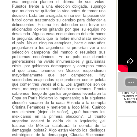
esa pregunta plantea el dilema de sus vidas.
Puestos frente a una elección obligada, supongo
que muchos se quitarían la vida antes de tomar una
decisión. Está tan arraigada, en su ser, la pasión del
futbol como trastornado su cerebro para defender a
delincuentes. Encima los defienden con fervor de
aficionados coleros gritando por que su equipo no
descienda. Alguna casa encuestadora debería hacer
la pregunta, ahora que la fiebre mundialista invadió
el país. No es ninguna estupidez, hace cuatro años
preguntaron a los argentinos si preferían ver a su
selección campeona del mundo o resueltos sus
problemas económicos. En un país que durante
generaciones ha vivido innumerables y gravísimas
crisis, por gobiernos demagogos y corruptos como
el que ahora tenemos en México, respondieron
mayoritariamente que ser campeones. Hay
sociedades enajenadas que prefieren comer pelota
que comer tres veces al día. Los argentinos son de
esos, me pregunto si también los mexicanos. Pronto
sabremos, luego de que los argentinos levantaron la
LUIS RIV
CAMPOS 
Copa en París hicieron lo impensable; a la siguiente
MARCO A
elección sacaron de la casa Rosada a la corrupta
GUEVAR
Cristina Fernández y metieron al loco Milei. Cuándo
nos eliminen (dejen de soñar), ¿qué haremos los
mexicanos en la primera elección?. El triunfo
argentino aceleró la caída de la izquierda; ¿el
fracaso de México catalizará la derrota de la
demagogia lopista?. Algo están viendo los ideólogos
estratégicos de la demagogia, Claudia Sheinbaum