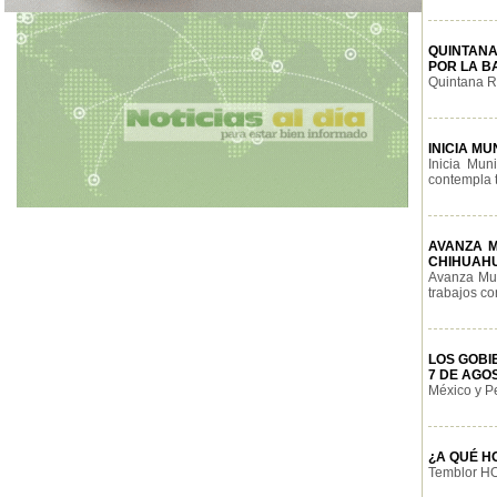
QUINTANA
POR LA B
Quintana Ro
INICIA M
Inicia Mun
contempla t
AVANZA M
CHIHUAH
Avanza Mun
trabajos con
LOS GOBI
7 DE AGO
México y Pe
¿A QUÉ H
Temblor HOY