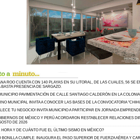
NA ROO CUENTA CON 140 PLAYAS EN SU LITORAL, DE LAS CUALES, 56 SE 
A BASTA PRESENCIA DE SARGAZO.
A MUNICIPIO PAVIMENTACIÓN DE CALLE SANTIAGO CALDERÓN EN LA COLON
NO MUNICIPAL INVITA A CONOCER LAS BASES DE LA CONVOCATORIA "CHIH
LECE TU NEGOCIO! INVITA MUNICIPIO A PARTICIPAR EN JORNADA EMPREND
OBIERNOS DE MÉXICO Y PERÚ ACORDARON RESTABLECER RELACIONES DIP
GOSTO DE 2026
 HORA Y DE CUÁNTO FUE EL ÚLTIMO SISMO EN MÉXICO?
 BONILLA CUMPLE: INAUGURA EL PASO SUPERIOR DE FUERZA AÉREA Y C