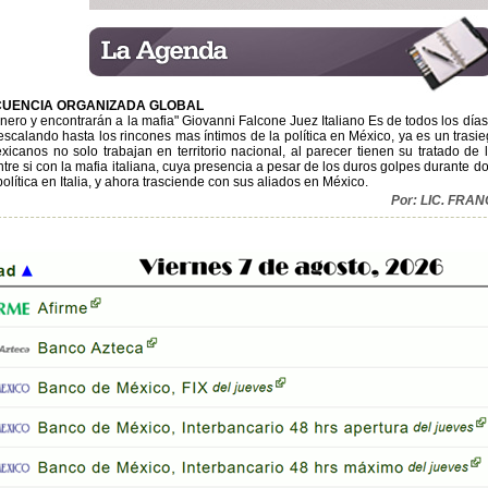
CUENCIA ORGANIZADA GLOBAL
inero y encontrarán a la mafia" Giovanni Falcone Juez Italiano Es de todos los día
calando hasta los rincones mas íntimos de la política en México, ya es un trasieg
xicanos no solo trabajan en territorio nacional, al parecer tienen su tratado de 
tre si con la mafia italiana, cuya presencia a pesar de los duros golpes durante 
olítica en Italia, y ahora trasciende con sus aliados en México.
Por: LIC. FR