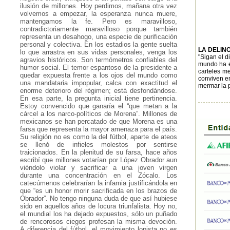
ilusión de millones. Hoy perdimos, mañana otra vez
volvemos a empezar, la esperanza nunca muere,
mantengamos la fe. Pero es maravilloso,
contradictoriamente maravilloso porque también
representa un desahogo, una especie de purificación
personal y colectiva. En los estadios la gente suelta
LA DELIN
lo que arrastra en sus vidas personales, venga los
"Sigan el d
agravios históricos. Son termómetros confiables del
mundo ha es
humor social. El temor espantoso de la presidente a
carteles me
quedar expuesta frente a los ojos del mundo como
conviven en
una mandataria impopular, calca con exactitud el
mermar la p
enorme deterioro del régimen; está desfondándose.
En esa parte, la pregunta inicial tiene pertinencia.
Estoy convencido que ganaría el “que metan a la
cárcel a los narco-políticos de Morena”. Millones de
mexicanos se han percatado de que Morena es una
farsa que representa la mayor amenaza para el país.
Su religión no es como la del fútbol, aparte de ateos
se llenó de infieles molestos por sentirse
traicionados. En la plenitud de su farsa, hace años
escribí que millones votarían por López Obrador aun
viéndolo violar y sacrificar a una joven virgen
durante una concentración en el Zócalo. Los
catecúmenos celebrarían la infamia justificándola en
que “es un honor morir sacrificada en los brazos de
Obrador”. No tengo ninguna duda de que así hubiese
sido en aquellos años de locura triunfalista. Hoy no,
el mundial los ha dejado expuestos, sólo un puñado
de rencorosos ciegos profesan la misma devoción.
A diferencia del fútbol, el movimiento lopista no es