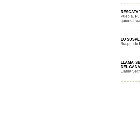
RESCATA T
Puebla, Pu
quienes via
EU SUSPE
Suspende E
LLAMA S
DEL GAN
Llama Secre