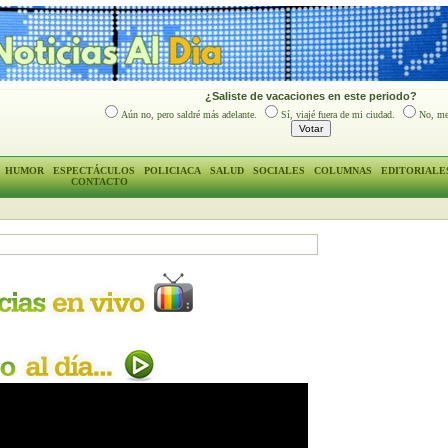
¿Saliste de vacaciones en este periodo?
Aún no, pero saldré más adelante.
Sí, viajé fuera de mi ciudad.
No, me
HUMOR
ESPECTÁCULOS
POLICIACA
SALUD
SOCIALES
COLUMNAS
EDITORIALE
CONTACTO