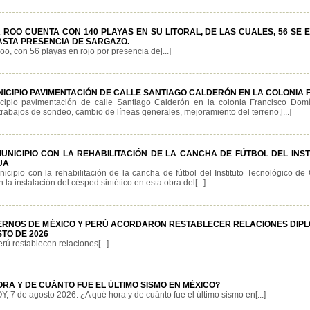
 ROO CUENTA CON 140 PLAYAS EN SU LITORAL, DE LAS CUALES, 56 SE
ASTA PRESENCIA DE SARGAZO.
o, con 56 playas en rojo por presencia de[...]
UNICIPIO PAVIMENTACIÓN DE CALLE SANTIAGO CALDERÓN EN LA COLONIA
icipio pavimentación de calle Santiago Calderón en la colonia Francisco Dom
rabajos de sondeo, cambio de líneas generales, mejoramiento del terreno,[...]
UNICIPIO CON LA REHABILITACIÓN DE LA CANCHA DE FÚTBOL DEL INS
UA
icipio con la rehabilitación de la cancha de fútbol del Instituto Tecnológico d
 la instalación del césped sintético en esta obra del[...]
ERNOS DE MÉXICO Y PERÚ ACORDARON RESTABLECER RELACIONES DIPL
STO DE 2026
rú restablecen relaciones[...]
ORA Y DE CUÁNTO FUE EL ÚLTIMO SISMO EN MÉXICO?
, 7 de agosto 2026: ¿A qué hora y de cuánto fue el último sismo en[...]