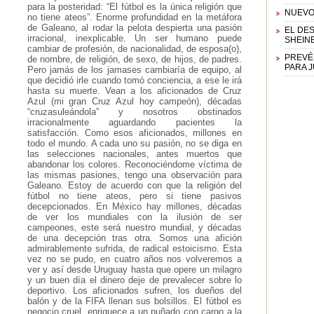
para la posteridad: “El fútbol es la única religión que
NUEVO
no tiene ateos”. Enorme profundidad en la metáfora
de Galeano, al rodar la pelota despierta una pasión
EL DE
irracional, inexplicable. Un ser humano puede
SHEIN
cambiar de profesión, de nacionalidad, de esposa(o),
PREVÉ
de nombre, de religión, de sexo, de hijos, de padres.
PARA 
Pero jamás de los jamases cambiaría de equipo, al
que decidió irle cuando tomó conciencia, a ese le irá
hasta su muerte. Vean a los aficionados de Cruz
Azul (mi gran Cruz Azul hoy campeón), décadas
“cruzasuleándola” y nosotros obstinados
irracionalmente aguardando pacientes la
satisfacción. Como esos aficionados, millones en
todo el mundo. A cada uno su pasión, no se diga en
las selecciones nacionales, antes muertos que
abandonar los colores. Reconociéndome víctima de
las mismas pasiones, tengo una observación para
Galeano. Estoy de acuerdo con que la religión del
fútbol no tiene ateos, pero si tiene pasivos
decepcionados. En México hay millones, décadas
de ver los mundiales con la ilusión de ser
campeones, este será nuestro mundial, y décadas
de una decepción tras otra. Somos una afición
admirablemente sufrida, de radical estoicismo. Esta
vez no se pudo, en cuatro años nos volveremos a
ver y así desde Uruguay hasta que opere un milagro
y un buen día el dinero deje de prevalecer sobre lo
deportivo. Los aficionados sufren, los dueños del
balón y de la FIFA llenan sus bolsillos. El fútbol es
negocio cruel, enriquece a un puñado con cargo a la