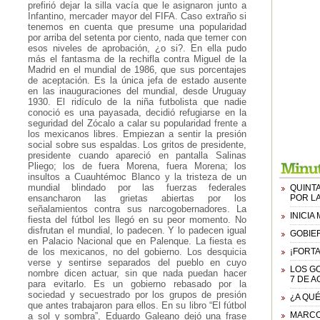
prefirió dejar la silla vacía que le asignaron junto a
Infantino, mercader mayor del FIFA. Caso extraño si
tenemos en cuenta que presume una popularidad
por arriba del setenta por ciento, nada que temer con
esos niveles de aprobación, ¿o si?. En ella pudo
más el fantasma de la rechifla contra Miguel de la
Madrid en el mundial de 1986, que sus porcentajes
de aceptación. Es la única jefa de estado ausente
en las inauguraciones del mundial, desde Uruguay
1930. El ridículo de la niña futbolista que nadie
conoció es una payasada, decidió refugiarse en la
seguridad del Zócalo a calar su popularidad frente a
los mexicanos libres. Empiezan a sentir la presión
social sobre sus espaldas. Los gritos de presidente,
presidente cuando apareció en pantalla Salinas
Pliego; los de fuera Morena, fuera Morena; los
insultos a Cuauhtémoc Blanco y la tristeza de un
mundial blindado por las fuerzas federales
QUINTA
ensancharon las grietas abiertas por los
POR L
señalamientos contra sus narcogobernadores. La
INICI
fiesta del fútbol les llegó en su peor momento. No
disfrutan el mundial, lo padecen. Y lo padecen igual
GOBIER
en Palacio Nacional que en Palenque. La fiesta es
de los mexicanos, no del gobierno. Los desquicia
¡FORTA
verse y sentirse separados del pueblo en cuyo
LOS G
nombre dicen actuar, sin que nada puedan hacer
7 DE A
para evitarlo. Es un gobierno rebasado por la
sociedad y secuestrado por los grupos de presión
¿A QUÉ
que antes trabajaron para ellos. En su libro “El fútbol
MARCO
a sol y sombra”, Eduardo Galeano dejó una frase