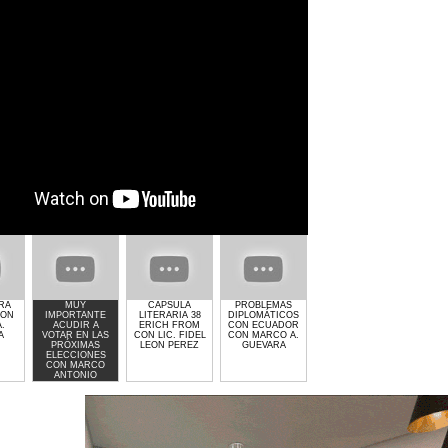
ERA
MUY
CAPSULA
PROBLEMAS
GIMNASIO GET
EL CRI
CON
IMPORTANTE
LITERARIA 38
DIPLOMÁTICOS
LIFTED DE
POLIT
.
ACUDIR A
ERICH FROM
CON ECUADOR
LAURA MOLINA
MA
A
VOTAR EN LAS
CON LIC. FIDEL
CON MARCO A.
AN
PRÓXIMAS
LEON PEREZ
GUEVARA
GU
ELECCIONES
CON MARCO
ANTONIO
GUEVARA