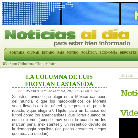
PORTADA
CIUDAD
ESTADO
PAÍS
MUNDO
POLÍTICA
ECONOMÍA
DEPORTES
03:48 pm Chihuahua, Chih., México
LA COLUMNA DE LUIS
FROYLAN CASTAÑEDA
Por LUIS FROYLAN CASTAÑEDA, 2026-06-15 00:21:57
Si usted tuviese que elegir entre México campeón
del mundial o que los narco-políticos de Morena
sean llevados a la cárcel y regresen al país lo
robado, ¿qué elegiría?. Híjole, para un fanático del
futbol como los americanistas que lloran cuando su
equipo pierde (sucede muy seguido cuando no les
marcan penal inexistente) y un resentido devoto de
la demagogia populista (los pocos creyentes ciegos
que todavía quedan),