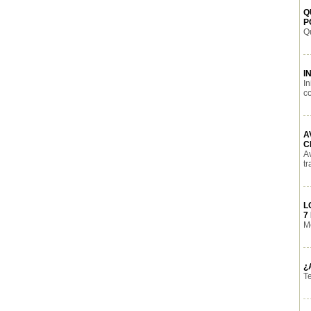
Q
P
Qu
I
I
co
A
C
A
tr
L
7
Mé
¿
Te