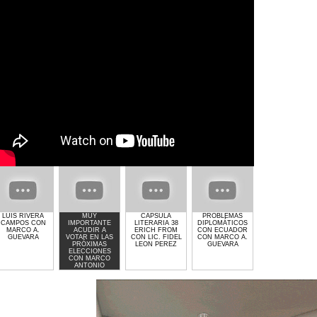
LUIS RIVERA
MUY
CAPSULA
PROBLEMAS
GIMNASIO GET
CAMPOS CON
IMPORTANTE
LITERARIA 38
DIPLOMÁTICOS
LIFTED DE
MARCO A.
ACUDIR A
ERICH FROM
CON ECUADOR
LAURA MOLINA
GUEVARA
VOTAR EN LAS
CON LIC. FIDEL
CON MARCO A.
PRÓXIMAS
LEON PEREZ
GUEVARA
ELECCIONES
CON MARCO
ANTONIO
GUEVARA