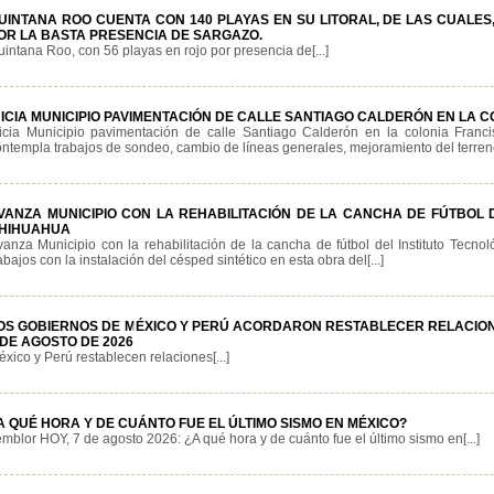
UINTANA ROO CUENTA CON 140 PLAYAS EN SU LITORAL, DE LAS CUALES
OR LA BASTA PRESENCIA DE SARGAZO.
intana Roo, con 56 playas en rojo por presencia de[...]
NICIA MUNICIPIO PAVIMENTACIÓN DE CALLE SANTIAGO CALDERÓN EN LA 
nicia Municipio pavimentación de calle Santiago Calderón en la colonia Fran
ntempla trabajos de sondeo, cambio de líneas generales, mejoramiento del terreno,
VANZA MUNICIPIO CON LA REHABILITACIÓN DE LA CANCHA DE FÚTBOL 
HIHUAHUA
vanza Municipio con la rehabilitación de la cancha de fútbol del Instituto Tecn
abajos con la instalación del césped sintético en esta obra del[...]
OS GOBIERNOS DE MÉXICO Y PERÚ ACORDARON RESTABLECER RELACION
 DE AGOSTO DE 2026
xico y Perú restablecen relaciones[...]
A QUÉ HORA Y DE CUÁNTO FUE EL ÚLTIMO SISMO EN MÉXICO?
mblor HOY, 7 de agosto 2026: ¿A qué hora y de cuánto fue el último sismo en[...]