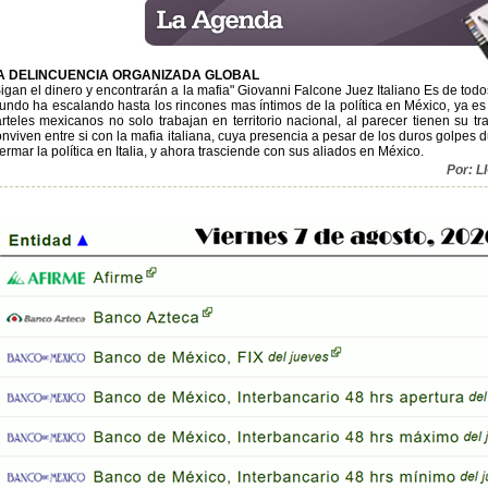
A DELINCUENCIA ORGANIZADA GLOBAL
igan el dinero y encontrarán a la mafia" Giovanni Falcone Juez Italiano Es de todo
ndo ha escalando hasta los rincones mas íntimos de la política en México, ya es u
arteles mexicanos no solo trabajan en territorio nacional, al parecer tienen su t
onviven entre si con la mafia italiana, cuya presencia a pesar de los duros golpe
rmar la política en Italia, y ahora trasciende con sus aliados en México.
Por: 