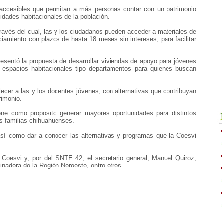
s accesibles que permitan a más personas contar con un patrimonio
sidades habitacionales de la población.
ravés del cual, las y los ciudadanos pueden acceder a materiales de
iamiento con plazos de hasta 18 meses sin intereses, para facilitar
sentó la propuesta de desarrollar viviendas de apoyo para jóvenes
espacios habitacionales tipo departamentos para quienes buscan
ecer a las y los docentes jóvenes, con alternativas que contribuyan
rimonio.
ne como propósito generar mayores oportunidades para distintos
las familias chihuahuenses.
 así como dar a conocer las alternativas y programas que la Coesvi
a Coesvi y, por del SNTE 42, el secretario general, Manuel Quiroz;
nadora de la Región Noroeste, entre otros.