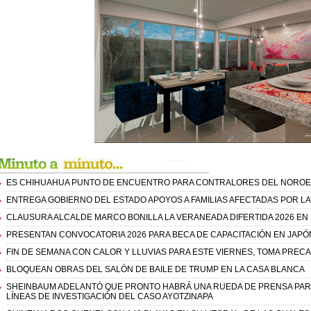
ES CHIHUAHUA PUNTO DE ENCUENTRO PARA CONTRALORES DEL NOROES
ENTREGA GOBIERNO DEL ESTADO APOYOS A FAMILIAS AFECTADAS POR LA
CLAUSURA ALCALDE MARCO BONILLA LA VERANEADA DIFERTIDA 2026 EN 
PRESENTAN CONVOCATORIA 2026 PARA BECA DE CAPACITACIÓN EN JAPÓ
FIN DE SEMANA CON CALOR Y LLUVIAS PARA ESTE VIERNES, TOMA PREC
BLOQUEAN OBRAS DEL SALÓN DE BAILE DE TRUMP EN LA CASA BLANCA
SHEINBAUM ADELANTÓ QUE PRONTO HABRÁ UNA RUEDA DE PRENSA PARA
LÍNEAS DE INVESTIGACIÓN DEL CASO AYOTZINAPA