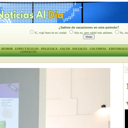
¿Saliste de vacaciones en este periodo?
Sí, viajé fuera de mi ciudad.
Aún no, pero saldré más adelante.
No, me
HUMOR
ESPECTÁCULOS
POLICIACA
SALUD
SOCIALES
COLUMNAS
EDITORIALE
CONTACTO