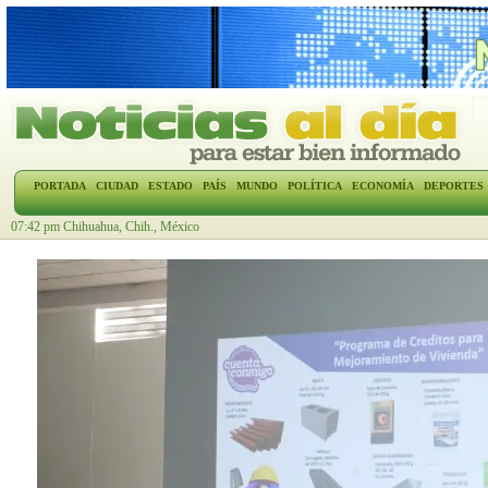
PORTADA
CIUDAD
ESTADO
PAÍS
MUNDO
POLÍTICA
ECONOMÍA
DEPORTES
07:42 pm Chihuahua, Chih., México