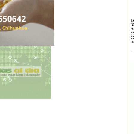
L
"S
mu
c
c
me