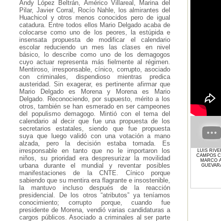
Andy López Beltrán, Américo Villareal, Marina del
Pilar, Javier Corral, Rocío Nahle, los almirantes del
Huachicol y otros menos conocidos pero de igual
catadura. Entre todos ellos Mario Delgado acaba de
colocarse como uno de los peores, la estúpida e
insensata propuesta de modificar el calendario
escolar reduciendo un mes las clases en nivel
básico, lo describe como uno de los demagogos
cuyo actuar representa más fielmente al régimen.
Mentiroso, irresponsable, cínico, corrupto, asociado
con criminales, dispendioso mientras predica
austeridad. Sin exagerar, es pertinente afirmar que
Mario Delgado es Morena y Morena es Mario
Delgado. Reconociendo, por supuesto, mérito a los
otros, también se han esmerado en ser campeones
del populismo demagogo. Mintió con el tema del
calendario al decir que fue una propuesta de los
secretarios estatales, siendo que fue propuesta
suya que luego validó con una votación a mano
alzada, pero la decisión estaba tomada. Es
irresponsable en tanto que no le importaron los
LUIS RIV
CAMPOS 
niños, su prioridad era despresurizar la movilidad
MARCO A
urbana durante el mundial y reventar posibles
GUEVAR
manifestaciones de la CNTE. Cínico porque
sabiendo que su mentira era flagrante e insostenible,
la mantuvo incluso después de la reacción
presidencial. De los otros “atributos” ya teníamos
conocimiento; corrupto porque, cuando fue
presidente de Morena, vendió varias candidaturas a
cargos públicos. Asociado a criminales al ser parte