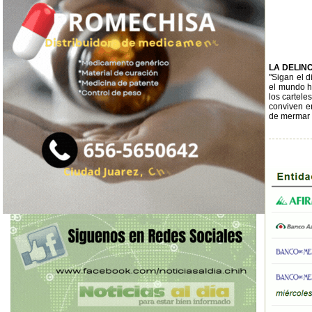
LA DELIN
"Sigan el d
el mundo ha
los cartele
conviven e
de mermar l