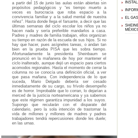
INSTA
a partir del 15 de junio las aulas están abiertas sin
propósitos pedagógicos y “es tiempo muerto a
INFORM
veces es burocracia que roba espacio a la
convivencia familiar y a la salud mental de nuestra
EL GA
niñez”. Hasta donde llega el farsante, a decir que las
SHEINB
últimas semanas del ciclo escolar los niños ya no
MÉXIC
hacen nada y sería preferible mandarlos a casa.
Padres y madres de familia trabajan, ellos organizan
su tiempo en razón de la escuela de sus hijos. Si no
hay que hacer, pues asígneles tareas, o andan tan
bien en la prueba PISA que les sobra tiempo.
Afortunadamente la presidenta Sheinbaum se
pronunció en la mañanera de hoy por mantener el
ciclo inalterado, aunque dejó un espacio para ciertos
acomodos regionales. Hasta el momento de cerrar la
columna no se conocía una definición oficial, a ver
que pasa mañana. Con independencia de lo que
suceda, Mario Delgado debería ser cesado
inmediatamente de su cargo, su frívolo desempeño
es de horror. Improbable que lo corran, lo dejarían a
merced de la justicia norteamericana y ya sabemos
que este régimen garantiza impunidad a los suyos.
Supongo que recularán con el disparate del
calendario, pero la sola intención de trastornar la
vida de millones y millones de madres y padres
trabajadores tendrá repercusiones donde les duele;
en las urnas.