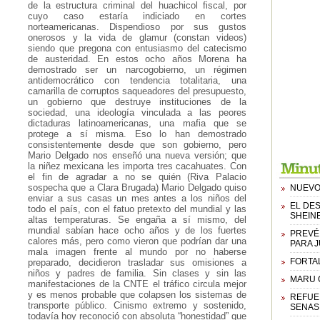
de la estructura criminal del huachicol fiscal, por
cuyo caso estaría indiciado en cortes
norteamericanas. Dispendioso por sus gustos
onerosos y la vida de glamur (constan videos)
siendo que pregona con entusiasmo del catecismo
de austeridad. En estos ocho años Morena ha
demostrado ser un narcogobierno, un régimen
antidemocrático con tendencia totalitaria, una
camarilla de corruptos saqueadores del presupuesto,
un gobierno que destruye instituciones de la
sociedad, una ideología vinculada a las peores
dictaduras latinoamericanas, una mafia que se
protege a sí misma. Eso lo han demostrado
consistentemente desde que son gobierno, pero
Mario Delgado nos enseñó una nueva versión; que
la niñez mexicana les importa tres cacahuates. Con
el fin de agradar a no se quién (Riva Palacio
sospecha que a Clara Brugada) Mario Delgado quiso
NUEVO
enviar a sus casas un mes antes a los niños del
EL DE
todo el país, con el fatuo pretexto del mundial y las
SHEIN
altas temperaturas. Se engaña a sí mismo, del
mundial sabían hace ocho años y de los fuertes
PREVÉ
calores más, pero como vieron que podrían dar una
PARA 
mala imagen frente al mundo por no haberse
FORTAL
preparado, decidieron trasladar sus omisiones a
niños y padres de familia. Sin clases y sin las
MARU 
manifestaciones de la CNTE el tráfico circula mejor
y es menos probable que colapsen los sistemas de
REFUE
transporte público. Cinismo extremo y sostenido,
SENAS
todavía hoy reconoció con absoluta “honestidad” que