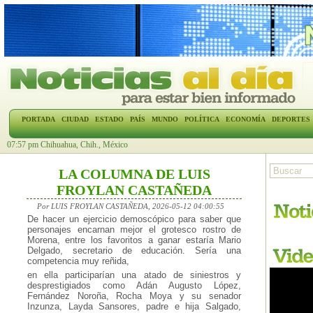
PORTADA
CIUDAD
ESTADO
PAÍS
MUNDO
POLÍTICA
ECONOMÍA
DEPORTES
07:57 pm Chihuahua, Chih., México
LA COLUMNA DE LUIS
FROYLAN CASTAÑEDA
Por LUIS FROYLAN CASTAÑEDA, 2026-05-12 04:00:55
De hacer un ejercicio demoscópico para saber que
personajes encarnan mejor el grotesco rostro de
Morena, entre los favoritos a ganar estaría Mario
Delgado, secretario de educación. Sería una
competencia muy reñida,
en ella participarían una atado de siniestros y
desprestigiados como Adán Augusto López,
Fernández Noroña, Rocha Moya y su senador
Inzunza, Layda Sansores, padre e hija Salgado,