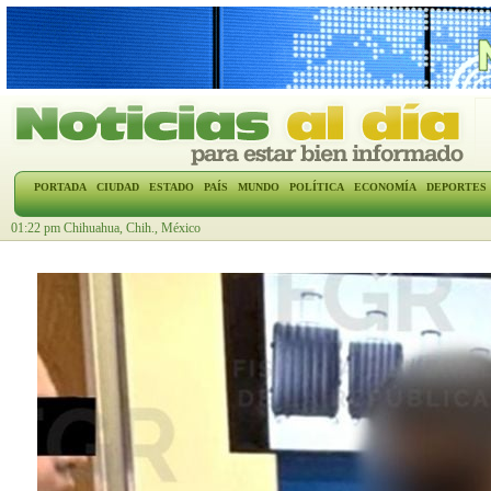
PORTADA
CIUDAD
ESTADO
PAÍS
MUNDO
POLÍTICA
ECONOMÍA
DEPORTES
01:22 pm Chihuahua, Chih., México