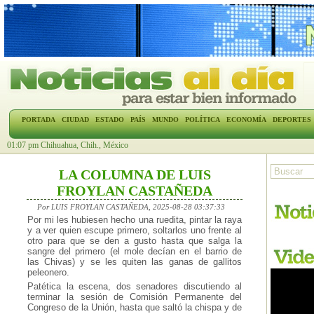
PORTADA
CIUDAD
ESTADO
PAÍS
MUNDO
POLÍTICA
ECONOMÍA
DEPORTES
01:07 pm Chihuahua, Chih., México
LA COLUMNA DE LUIS
FROYLAN CASTAÑEDA
Por LUIS FROYLAN CASTAÑEDA, 2025-08-28 03:37:33
Por mi les hubiesen hecho una ruedita, pintar la raya
y a ver quien escupe primero, soltarlos uno frente al
otro para que se den a gusto hasta que salga la
sangre del primero (el mole decían en el barrio de
las Chivas) y se les quiten las ganas de gallitos
peleonero.
Patética la escena, dos senadores discutiendo al
terminar la sesión de Comisión Permanente del
Congreso de la Unión, hasta que saltó la chispa y de