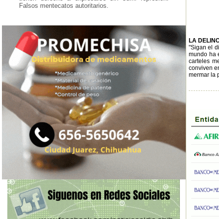
Falsos mentecatos autoritarios.
LA DELIN
"Sigan el d
mundo ha es
carteles me
conviven en
mermar la p