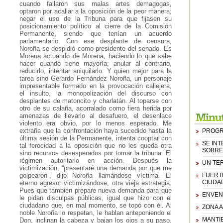
cuando fallaron sus malas artes demagogas,
optaron por acallar a la oposición de la peor manera;
negar el uso de la Tribuna para que fijasen su
posicionamiento político al cierre de la Comisión
Permanente, siendo que tenían un acuerdo
parlamentario. Con ese desplante de censura,
Noroña se despidió como presidente del senado. Es
Morena actuando de Morena, haciendo lo que sabe
hacer cuando tiene mayoría; anular al contrario,
reducirlo, intentar aniquilarlo. Y quien mejor para la
tarea sino Gerardo Fernández Noroña, un personaje
impresentable formado en la provocación callejera,
el insulto, la monopolización del discurso con
desplantes de matoncito y charlatán. Al toparse con
otro de su calaña, acorralado como fiera herida por
amenazas de llevarlo al desafuero, el desenlace
violento era obvio, por lo menos esperado. Me
extraña que la confrontación haya sucedido hasta la
PROGR
última sesión de la Permanente, intenta cooptar con
SE IN
tal ferocidad a la oposición que no les queda otra
SOBRE
sino recursos desesperados por tomar la tribuna. El
régimen autoritario en acción. Después la
UN TE
victimización; “presentaré una demanda por que me
golpearon”, dijo Noroña llamándose víctima. El
FUERT
CIUDA
eterno agresor victimizándose, otra vieja estrategia.
Pues que también prepare nueva demanda para que
ENVEN
le pidan disculpas públicas, igual que hizo con el
ciudadano que, en mal momento, se topó con él. Al
ZONA 
noble Noroña lo respetan, le hablan anteponiendo el
MANTIE
Don, inclinan la cabeza y bajan los ojos a su paso.