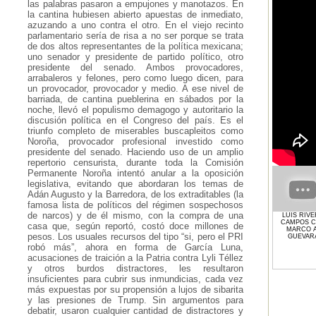
las palabras pasaron a empujones y manotazos. En
la cantina hubiesen abierto apuestas de inmediato,
azuzando a uno contra el otro. En el viejo recinto
parlamentario sería de risa a no ser porque se trata
de dos altos representantes de la política mexicana;
uno senador y presidente de partido político, otro
presidente del senado. Ambos provocadores,
arrabaleros y felones, pero como luego dicen, para
un provocador, provocador y medio. A ese nivel de
barriada, de cantina pueblerina en sábados por la
noche, llevó el populismo demagogo y autoritario la
discusión política en el Congreso del país. Es el
triunfo completo de miserables buscapleitos como
Noroña, provocador profesional investido como
presidente del senado. Haciendo uso de un amplio
repertorio censurista, durante toda la Comisión
Permanente Noroña intentó anular a la oposición
legislativa, evitando que abordaran los temas de
Adán Augusto y la Barredora, de los extraditables (la
famosa lista de políticos del régimen sospechosos
de narcos) y de él mismo, con la compra de una
LUIS RIV
CAMPOS 
casa que, según reportó, costó doce millones de
MARCO A
pesos. Los usuales recursos del tipo “si, pero el PRI
GUEVAR
robó más”, ahora en forma de García Luna,
acusaciones de traición a la Patria contra Lyli Téllez
y otros burdos distractores, les resultaron
insuficientes para cubrir sus inmundicias, cada vez
más expuestas por su propensión a lujos de sibarita
y las presiones de Trump. Sin argumentos para
debatir, usaron cualquier cantidad de distractores y