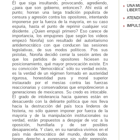
Él que siga insultando, provocando, agrediendo,
UNA M
¿para que son gobierno, entonces?. Ahí está el
LIBER
punto; honran una larga tradición populista de
censura y agresión contra los opositores, intentando
ATENDI
imponerse por la fuerza de la mayoría, en su caso
IMPUL
espuria, hasta el punto de reprimir cualquier voz
disidente. ¿Quien empujó primero? Eso carece de
importancia, los empujones (que según los videos
empezó Noroña) son resultado del autoritarismo
antidemocrático con que conducen las sesiones
legislativas, de sus modos políticos. Pos sus
pistolas, Noroña decidió cerrar la sesión antes de
que los partidos de opositores hiciesen su
posicionamiento, qué mayor provocación existe. En
su convicción “democrática” sólo su verdad existe,
es la verdad de un régimen formado en austeridad
rigurosa, honestidad pura y moral superior
instaurado por el mesías contra las fuerzas
reaccionarias y conservadoras que empobrecieron a
generaciones de mexicanos. Su credo es intocable.
El grado de intolerancia hacia quienes están en
desacuerdo con la delirante política que nos lleva
hacia la destrucción del país toca linderos de
histeria, no sólo quieren imponer por fuerza de la
mayoría y de la manipulación institucionales su
verdad, están propuestos a despojar de voz a la
oposición, humillarla y de ser posibles
desaparecerla. Y claro, en su narrativa vivimos en el
país más democrático del mundo, donde todos
tienen derecho a expresarse sin sufrir represión.