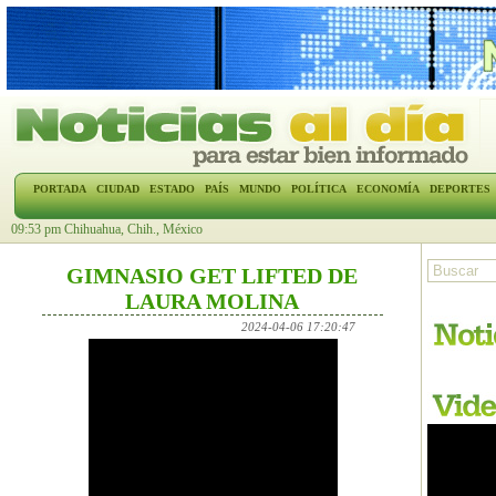
PORTADA
CIUDAD
ESTADO
PAÍS
MUNDO
POLÍTICA
ECONOMÍA
DEPORTES
09:53 pm Chihuahua, Chih., México
GIMNASIO GET LIFTED DE
LAURA MOLINA
2024-04-06 17:20:47