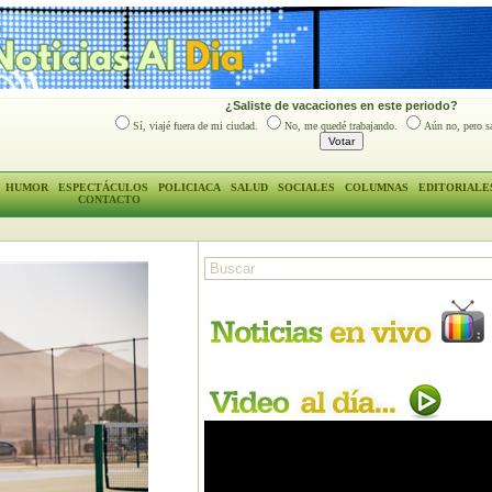
¿Saliste de vacaciones en este periodo?
Sí, viajé fuera de mi ciudad.
No, me quedé trabajando.
Aún no, pero sa
HUMOR
ESPECTÁCULOS
POLICIACA
SALUD
SOCIALES
COLUMNAS
EDITORIALE
CONTACTO