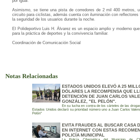
por igual.
Asimismo, se tiene una pista de corredores de 2 mil 400 metros, 
circuito para ciclistas, además cuenta con iluminación con reflectores
la seguridad de los usuarios durante la noche.
El Polideportivo Luis H. Álvarez es un espacio amplio y moderno que
para la práctica de deportes y la convivencia familiar.
Coordinación de Comunicación Social
Notas Relacionadas
ESTADOS UNIDOS ELEVÓ A 25 MILL
DÓLARES LA RECOMPENSA QUE LLE
DETENCIÓN DE JUAN CARLOS VALE
GONZÁLEZ, "EL PELÓN".
En su lucha en contra de los cárteles de las droga
Estados Unidos declaró su prioridad número uno a Juan Carlos Valenc
Pelón"
EVITA FRAUDES AL BUSCAR CASA 
EN INTERNET CON ESTAS RECOME
POLICÍA MUNICIPAL
La Policía Cibernética del Municipio de Ch