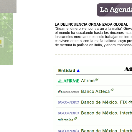
LA DELINCUENCIA ORGANIZADA GLOBAL
"Sigan el dinero y encontrarán a la mafia" Giov
el mundo ha escalando hasta los rincones mas ín
los carteles mexicanos no solo trabajan en territ
conviven entre si con la mafia italiana, cuya 
de mermar la política en Italia, y ahora trascien