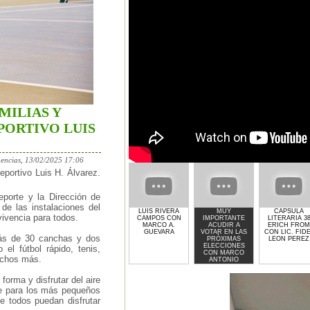
MILIAS Y
PORTIVO LUIS
encias, 13/02/2025 17:06
deportivo Luis H. Álvarez.
eporte y la Dirección de
 de las instalaciones del
LUIS RIVERA
MUY
CAPSULA
vivencia para todos.
CAMPOS CON
IMPORTANTE
LITERARIA 3
MARCO A.
ACUDIR A
ERICH FROM
GUEVARA
VOTAR EN LAS
CON LIC. FID
más de 30 canchas y dos
PRÓXIMAS
LEON PEREZ
ELECCIONES
el fútbol rápido, tenis,
CON MARCO
muchos más.
ANTONIO
GUEVARA
forma y disfrutar del aire
te para los más pequeños
e todos puedan disfrutar