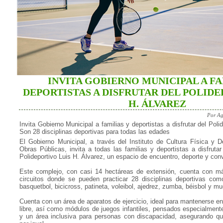
INVITA GOBIERNO MUNICIPAL A FA
DEPORTISTAS A DISFRUTAR DEL POLIDE
H. ÁLVAREZ
Por Ag
Invita Gobierno Municipal a familias y deportistas a disfrutar del Poli
Son 28 disciplinas deportivas para todas las edades
El Gobierno Municipal, a través del Instituto de Cultura Física y D
Obras Públicas, invita a todas las familias y deportistas a disfrutar
Polideportivo Luis H. Álvarez, un espacio de encuentro, deporte y con
Este complejo, con casi 14 hectáreas de extensión, cuenta con 
circuitos donde se pueden practicar 28 disciplinas deportivas como 
basquetbol, bicicross, patineta, voleibol, ajedrez, zumba, béisbol y 
Cuenta con un área de aparatos de ejercicio, ideal para mantenerse en 
libre, así como módulos de juegos infantiles, pensados especialmen
y un área inclusiva para personas con discapacidad, asegurando qu