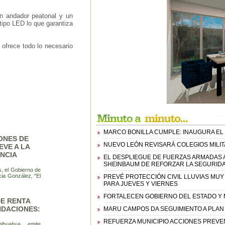
un andador peatonal y un
 tipo LED lo que garantiza
 ofrece todo lo necesario
MARCO BONILLA CUMPLE: INAUGURA EL
ONES DE
NUEVO LEÓN REVISARÁ COLEGIOS MILI
VE A LA
NCIA
EL DESPLIEGUE DE FUERZAS ARMADAS 
SHEINBAUM DE REFORZAR LA SEGURIDA
s, el Gobierno de
ia González, "El
PREVÉ PROTECCIÓN CIVIL LLUVIAS MU
PARA JUEVES Y VIERNES
FORTALECEN GOBIERNO DEL ESTADO Y M
DE RENTA
NDACIONES:
MARU CAMPOS DA SEGUIMIENTO A PLAN 
REFUERZA MUNICIPIO ACCIONES PREVE
ihuahua, emite