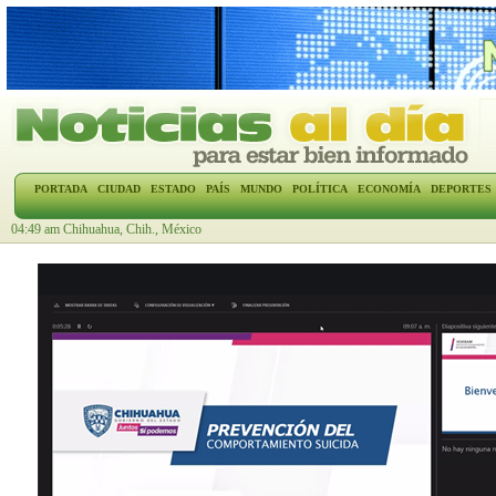
PORTADA
CIUDAD
ESTADO
PAÍS
MUNDO
POLÍTICA
ECONOMÍA
DEPORTES
04:49 am Chihuahua, Chih., México