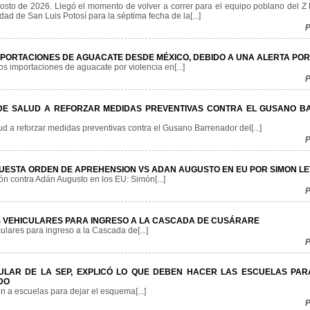
osto de 2026. Llegó el momento de volver a correr para el equipo poblano del Z
dad de San Luis Potosí para la séptima fecha de la[...]
P
MPORTACIONES DE AGUACATE DESDE MÉXICO, DEBIDO A UNA ALERTA POR 
 importaciones de aguacate por violencia en[...]
P
DE SALUD A REFORZAR MEDIDAS PREVENTIVAS CONTRA EL GUSANO 
d a reforzar medidas preventivas contra el Gusano Barrenador del[...]
P
UESTA ORDEN DE APREHENSION VS ADAN AUGUSTO EN EU POR SIMON L
n contra Adán Augusto en los EU: Simón[...]
P
 VEHICULARES PARA INGRESO A LA CASCADA DE CUSÁRARE
lares para ingreso a la Cascada de[...]
P
TULAR DE LA SEP, EXPLICÓ LO QUE DEBEN HACER LAS ESCUELAS PAR
DO
n a escuelas para dejar el esquema[...]
P