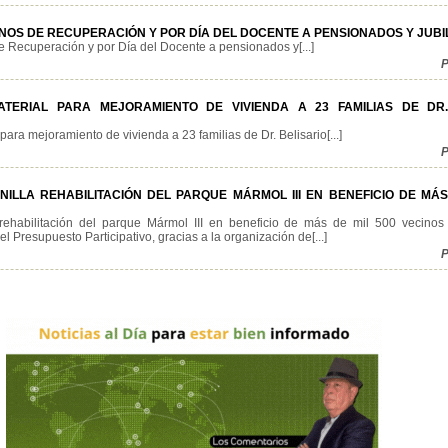
OS DE RECUPERACIÓN Y POR DÍA DEL DOCENTE A PENSIONADOS Y JUB
 Recuperación y por Día del Docente a pensionados y[...]
P
TERIAL PARA MEJORAMIENTO DE VIVIENDA A 23 FAMILIAS DE DR.
ara mejoramiento de vivienda a 23 familias de Dr. Belisario[...]
P
LLA REHABILITACIÓN DEL PARQUE MÁRMOL III EN BENEFICIO DE MÁS
rehabilitación del parque Mármol III en beneficio de más de mil 500 vecinos
l Presupuesto Participativo, gracias a la organización de[...]
P