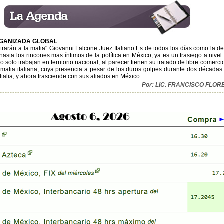
RGANIZADA GLOBAL
trarán a la mafia" Giovanni Falcone Juez Italiano Es de todos los días como la d
sta los rincones mas íntimos de la política en México, ya es un trasiego a nivel 
 solo trabajan en territorio nacional, al parecer tienen su tratado de libre comerci
a mafia italiana, cuya presencia a pesar de los duros golpes durante dos década
Italia, y ahora trasciende con sus aliados en México.
Por: LIC. FRANCISCO FLO