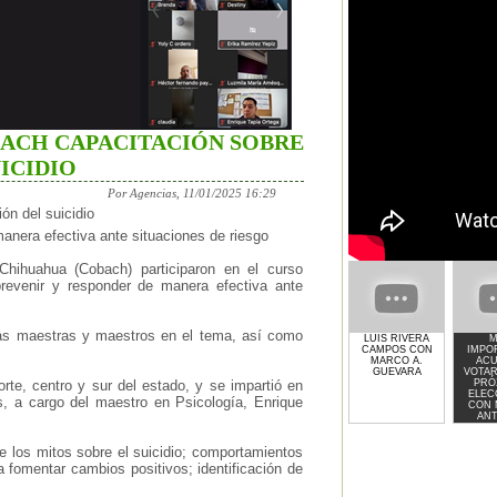
BACH CAPACITACIÓN SOBRE
ICIDIO
Por Agencias, 11/01/2025 16:29
n del suicidio
manera efectiva ante situaciones de riesgo
hihuahua (Cobach) participaron en el curso
 prevenir y responder de manera efectiva ante
a las maestras y maestros en el tema, así como
LUIS RIVERA
M
CAMPOS CON
IMPO
MARCO A.
ACU
GUEVARA
VOTAR
PRÓ
orte, centro y sur del estado, y se impartió en
ELEC
s, a cargo del maestro en Psicología, Enrique
CON
AN
GU
de los mitos sobre el suicidio; comportamientos
a fomentar cambios positivos; identificación de