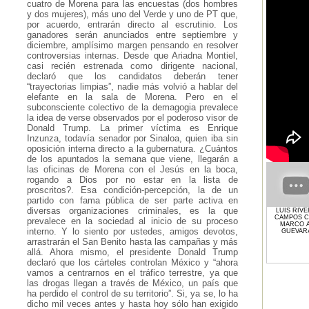
cuatro de Morena para las encuestas (dos hombres
y dos mujeres), más uno del Verde y uno de PT que,
por acuerdo, entrarán directo al escrutinio. Los
ganadores serán anunciados entre septiembre y
diciembre, amplísimo margen pensando en resolver
controversias internas. Desde que Ariadna Montiel,
casi recién estrenada como dirigente nacional,
declaró que los candidatos deberán tener
“trayectorias limpias”, nadie más volvió a hablar del
elefante en la sala de Morena. Pero en el
subconsciente colectivo de la demagogia prevalece
la idea de verse observados por el poderoso visor de
Donald Trump. La primer víctima es Enrique
Inzunza, todavía senador por Sinaloa, quien iba sin
oposición interna directo a la gubernatura. ¿Cuántos
de los apuntados la semana que viene, llegarán a
las oficinas de Morena con el Jesús en la boca,
rogando a Dios por no estar en la lista de
proscritos?. Esa condición-percepción, la de un
partido con fama pública de ser parte activa en
diversas organizaciones criminales, es la que
LUIS RIV
CAMPOS 
prevalece en la sociedad al inicio de su proceso
MARCO A
interno. Y lo siento por ustedes, amigos devotos,
GUEVAR
arrastrarán el San Benito hasta las campañas y más
allá. Ahora mismo, el presidente Donald Trump
declaró que los cárteles controlan México y “ahora
vamos a centrarnos en el tráfico terrestre, ya que
las drogas llegan a través de México, un país que
ha perdido el control de su territorio”. Si, ya se, lo ha
dicho mil veces antes y hasta hoy sólo han exigido