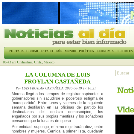
PORTADA
CIUDAD
ESTADO
PAÍS
MUNDO
POLÍTICA
ECONOMÍA
DEPORTES
06:43 am Chihuahua, Chih., México
LA COLUMNA DE LUIS
FROYLAN CASTAÑEDA
Por LUIS FROYLAN CASTAÑEDA, 2026-06-19 17:10:21
Morena llegó a los tiempos de registrar aspirantes a
gobernadores sin sacudirse el poderoso estigma de
“narcopartido”. Entre lunes y viernes de la siguiente
semana desfilarán en las oficinas del partido los
destinatarios del dedazo demoscópico, los
engañados por sus propias mentiras y los soñadores
pensando que la luna es de queso.
Por entidad, supongo, mínimo registrarán diez, entre
hombres y mujeres. Cernida la primer lista, quedarán