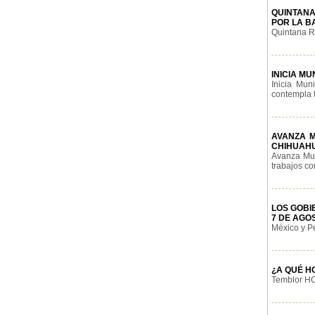
QUINTANA
POR LA B
Quintana Ro
INICIA M
Inicia Mun
contempla t
AVANZA M
CHIHUAH
Avanza Mun
trabajos con
LOS GOBI
7 DE AGO
México y Pe
¿A QUÉ H
Temblor HOY