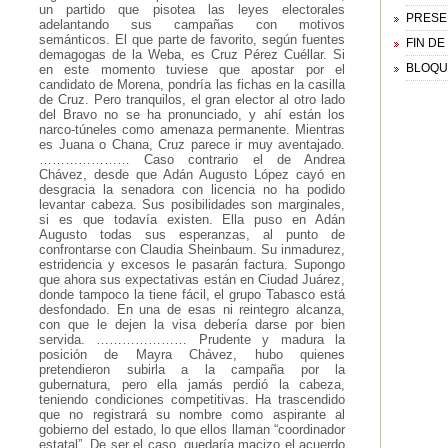
un partido que pisotea las leyes electorales
PRESE
adelantando sus campañas con motivos
semánticos. El que parte de favorito, según fuentes
FIN D
demagogas de la Weba, es Cruz Pérez Cuéllar. Si
BLOQU
en este momento tuviese que apostar por el
candidato de Morena, pondría las fichas en la casilla
de Cruz. Pero tranquilos, el gran elector al otro lado
del Bravo no se ha pronunciado, y ahí están los
narco-túneles como amenaza permanente. Mientras
es Juana o Chana, Cruz parece ir muy aventajado.
………………… Caso contrario el de Andrea
Chávez, desde que Adán Augusto López cayó en
desgracia la senadora con licencia no ha podido
levantar cabeza. Sus posibilidades son marginales,
si es que todavía existen. Ella puso en Adán
Augusto todas sus esperanzas, al punto de
confrontarse con Claudia Sheinbaum. Su inmadurez,
estridencia y excesos le pasarán factura. Supongo
que ahora sus expectativas están en Ciudad Juárez,
donde tampoco la tiene fácil, el grupo Tabasco está
desfondado. En una de esas ni reintegro alcanza,
con que le dejen la visa debería darse por bien
servida. ………………… Prudente y madura la
posición de Mayra Chávez, hubo quienes
pretendieron subirla a la campaña por la
gubernatura, pero ella jamás perdió la cabeza,
teniendo condiciones competitivas. Ha trascendido
que no registrará su nombre como aspirante al
gobierno del estado, lo que ellos llaman “coordinador
estatal”. De ser el caso, quedaría macizo el acuerdo