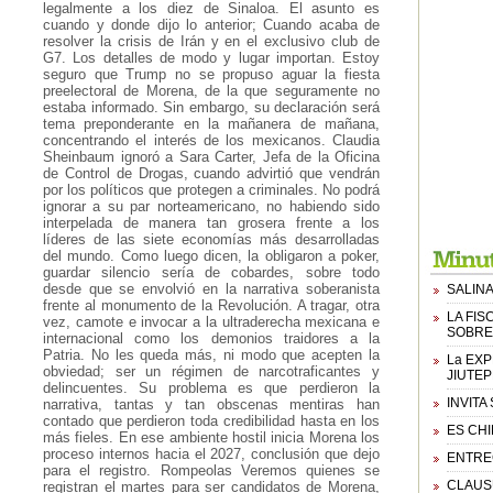
legalmente a los diez de Sinaloa. El asunto es
cuando y donde dijo lo anterior; Cuando acaba de
resolver la crisis de Irán y en el exclusivo club de
G7. Los detalles de modo y lugar importan. Estoy
seguro que Trump no se propuso aguar la fiesta
preelectoral de Morena, de la que seguramente no
estaba informado. Sin embargo, su declaración será
tema preponderante en la mañanera de mañana,
concentrando el interés de los mexicanos. Claudia
Sheinbaum ignoró a Sara Carter, Jefa de la Oficina
de Control de Drogas, cuando advirtió que vendrán
por los políticos que protegen a criminales. No podrá
ignorar a su par norteamericano, no habiendo sido
interpelada de manera tan grosera frente a los
líderes de las siete economías más desarrolladas
del mundo. Como luego dicen, la obligaron a poker,
guardar silencio sería de cobardes, sobre todo
desde que se envolvió en la narrativa soberanista
SALINA
frente al monumento de la Revolución. A tragar, otra
LA FI
vez, camote e invocar a la ultraderecha mexicana e
SOBRE
internacional como los demonios traidores a la
Patria. No les queda más, ni modo que acepten la
La EXP
obviedad; ser un régimen de narcotraficantes y
JIUTE
delincuentes. Su problema es que perdieron la
INVITA
narrativa, tantas y tan obscenas mentiras han
contado que perdieron toda credibilidad hasta en los
ES CH
más fieles. En ese ambiente hostil inicia Morena los
proceso internos hacia el 2027, conclusión que dejo
ENTREG
para el registro. Rompeolas Veremos quienes se
CLAUS
registran el martes para ser candidatos de Morena,