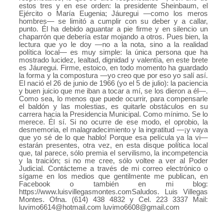
estos tres y en ese orden: la presidente Sheinbaum, el
Ejército o María Eugenia; Jáuregui —como los meros
hombres— se limitó a cumplir con su deber y a callar,
punto. Él ha debido aguantar a pie firme y en silencio un
chaparrón que debería estar mojando a otros. Pues bien, la
lectura que yo le doy —no a la nota, sino a la realidad
política local— es muy simple: la única persona que ha
mostrado lucidez, lealtad, dignidad y valentía, en este brete
es Jáuregui. Firme, estoico, en todo momento ha guardado
la forma y la compostura —yo creo que por eso yo salí así.
El nació el 26 de junio de 1966 (yo el 5 de julio): la paciencia
y buen juicio que me iban a tocar a mí, se los dieron a él—.
Como sea, lo menos que puede ocurrir, para compensarle
el baldón y las molestias, es quitarle obstáculos en su
carrera hacia la Presidencia Municipal. Como mínimo. Se lo
merece. Él sí. Si no ocurre de ese modo, el oprobio, la
desmemoria, el malagradecimiento y la ingratitud —¡y vaya
que yo sé de lo que hablo! Porque esa película ya la vi—
estarán presentes, otra vez, en esta disque política local
que, tal parece, sólo premia el servilismo, la incompetencia
y la traición; si no me cree, sólo voltee a ver al Poder
Judicial. Contácteme a través de mi correo electrónico o
sígame en los medios que gentilmente me publican, en
Facebook o también en mi blog:
https://www.luisvillegasmontes.comSaludos. Luis Villegas
Montes. Ofna. (614) 438 4832 y Cel. 223 3337 Mail:
luvimo6614@hotmail.com
luvimo6608@gmail.com