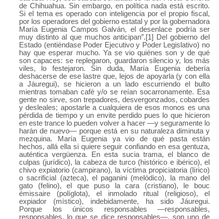
de Chihuahua. Sin embargo, en política nada está escrito.
Si el tema es operado con inteligencia por el propio fiscal,
por los operadores del gobierno estatal y por la gobernadora
María Eugenia Campos Galván, el desenlace podría ser
muy distinto al que muchos anticipan”.[1] Del gobierno del
Estado (entiéndase Poder Ejecutivo y Poder Legislativo) no
hay que esperar mucho. Ya se vio quiénes son y de qué
son capaces: se replegaron, guardaron silencio y, los más
viles, lo festejaron. Sin duda, María Eugenia debería
deshacerse de ese lastre que, lejos de apoyarla (y con ella
a Jáuregui), se hicieron a un lado escurriendo el bulto
mientras tomaban café y/o se reían socarronamente. Esa
gente no sirve, son trepadores, desvergonzados, cobardes
y desleales; apostarle a cualquiera de esos monos es una
pérdida de tiempo y un envite perdido pues lo que hicieron
en este trance lo pueden volver a hacer —y seguramente lo
harán de nuevo— porque está en su naturaleza diminuta y
mezquina. María Eugenia ya vio de qué pasta están
hechos, allá ella si quiere seguir confiando en esa gentuza,
auténtica vergüenza. En esta sucia trama, el blanco de
culpas (jurídico), la cabeza de turco (histórico e ibérico), el
chivo expiatorio (campirano), la víctima propiciatoria (lírico)
o sacrificial (azteca), el paganini (melódico), la mano del
gato (felino), el que puso la cara (cristiano), le bouc
émissaire (políglota), el inmolado ritual (religioso), el
expiador (místico), indebidamente, ha sido Jáuregui.
Porque los únicos responsables —responsables,
responsables, lo que se dice responsables—, son uno de