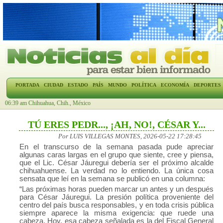
PORTADA
CIUDAD
ESTADO
PAÍS
MUNDO
POLÍTICA
ECONOMÍA
DEPORTES
06:39 am Chihuahua, Chih., México
TÚ ERES PEDR..., ¡AH, NO!, CÉSAR Y...
Por LUIS VILLEGAS MONTES, 2026-05-22 17:28:45
En el transcurso de la semana pasada pude apreciar
algunas caras largas en el grupo que siente, cree y piensa,
que el Lic. César Jáuregui debería ser el próximo alcalde
chihuahuense. La verdad no lo entiendo. La única cosa
sensata que leí en la semana se publicó en una columna:
“Las próximas horas pueden marcar un antes y un después
para César Jáuregui. La presión política proveniente del
centro del país busca responsables, y en toda crisis pública
siempre aparece la misma exigencia: que ruede una
cabeza. Hoy, esa cabeza señalada es la del Fiscal General