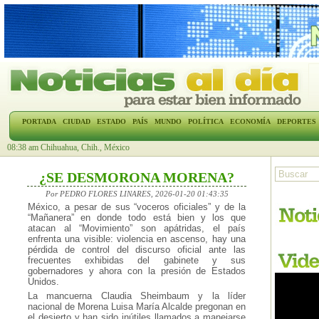
PORTADA
CIUDAD
ESTADO
PAÍS
MUNDO
POLÍTICA
ECONOMÍA
DEPORTES
08:38 am Chihuahua, Chih., México
¿SE DESMORONA MORENA?
Por PEDRO FLORES LINARES, 2026-01-20 01:43:35
México, a pesar de sus “voceros oficiales” y de la
“Mañanera” en donde todo está bien y los que
atacan al “Movimiento” son apátridas, el país
enfrenta una visible: violencia en ascenso, hay una
pérdida de control del discurso oficial ante las
frecuentes exhibidas del gabinete y sus
gobernadores y ahora con la presión de Estados
Unidos.
La mancuerna Claudia Sheimbaum y la líder
nacional de Morena Luisa María Alcalde pregonan en
el desierto y han sido inútiles llamados a manejarse