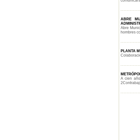
comunicarse
ABRE MU
ADMINIST
Abre Munici
hombres con
PLANTA M
Colaboració
METRÓPOL
A cien año
2Contrabajo