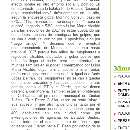
efecto porque es otro entorno social y político En
este contexto tanto la habitante de Palacio Nacional,
cuya popularidad cayó drásticamente en un año,
según la encuesta global Morning Consult: pasó de
62% a 41%, mientras que su desaprobación casi se
duplicó, llegando a 53%, como Luisa María Alcalde
para las elecciones de 2017 se están quedando sin
operadores capaces de amortiguar los golpes, que
se van a venir, tal vez no por la oposición, sino por
“fuego amigo”. Y decimos que el eventual
desmoronamiento de Morena se presenta hasta
previo al 2027 porque hay miles de “suspirantes a
regidores, alcaldes diputados y gobernadores que
buscarán llegar al poder, pero se enfrentarán a
muchas familias en el poder, comenzando por Luisa
María Alcalde, cuya familia, padres e hijas, todas
están en el gobierno o cerca de él al igual que Andy
INAUG
López Beltrán, los “suspirantes” no se van a quedar
con brazos cruzados y hasta se pueden ir a otro
ENTRE
partido, como el PT y el Verde, que ya tienen
ENTREG
diferencia con Morena. También están en problemas
DOMÍN
en Chihuahua: el presidente municipal de Ciudad
Juárez, Cruz Pérez Cuéllar, quien ya tenía “visto “
IMPART
sus sucesor y que afronta denuncias tanto por el
MANUF
caso del crematorio donde se abandonó cerca de
400 cadáveres en esa ciudad como por
INAUG
investigaciones de agencias de Estados Unidos,
PRESE
sobre todo por el descubrimiento de túneles que
cruzaban de Juárez hacia El Paso por debajo de la
ENTRE