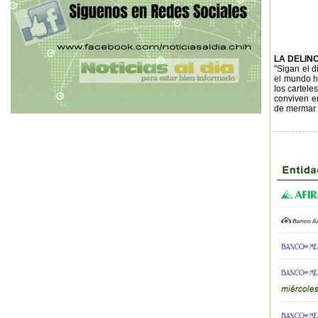
LA DELIN
"Sigan el d
el mundo ha
los cartele
conviven e
de mermar l