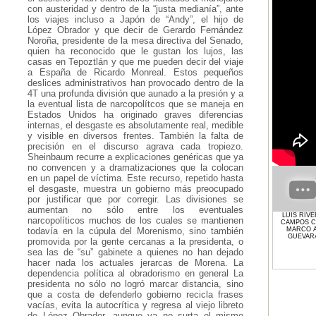
con austeridad y dentro de la “justa medianía”, ante
los viajes incluso a Japón de “Andy”, el hijo de
López Obrador y que decir de Gerardo Fernández
Noroña, presidente de la mesa directiva del Senado,
quien ha reconocido que le gustan los lujos, las
casas en Tepoztlán y que me pueden decir del viaje
a España de Ricardo Monreal. Estos pequeños
deslices administrativos han provocado dentro de la
4T una profunda división que aunado a la presión y a
la eventual lista de narcopolítcos que se maneja en
Estados Unidos ha originado graves diferencias
internas, el desgaste es absolutamente real, medible
y visible en diversos frentes. También la falta de
precisión en el discurso agrava cada tropiezo.
Sheinbaum recurre a explicaciones genéricas que ya
no convencen y a dramatizaciones que la colocan
en un papel de víctima. Este recurso, repetido hasta
el desgaste, muestra un gobierno más preocupado
por justificar que por corregir. Las divisiones se
aumentan no sólo entre los eventuales
LUIS RIV
narcopolíticos muchos de los cuales se mantienen
CAMPOS 
MARCO A
todavía en la cúpula del Morenismo, sino también
GUEVAR
promovida por la gente cercanas a la presidenta, o
sea las de “su” gabinete a quienes no han dejado
hacer nada los actuales jerarcas de Morena. La
dependencia política al obradorismo en general La
presidenta no sólo no logró marcar distancia, sino
que a costa de defenderlo gobierno recicla frases
vacías, evita la autocrítica y regresa al viejo libreto
de López Obrador, aunque ya no surta el mismo