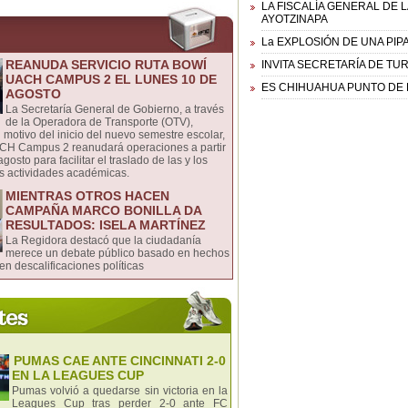
LA FISCALÍA GENERAL DE
AYOTZINAPA
La EXPLOSIÓN DE UNA PIP
REANUDA SERVICIO RUTA BOWÍ
INVITA SECRETARÍA DE TU
UACH CAMPUS 2 EL LUNES 10 DE
ES CHIHUAHUA PUNTO DE
AGOSTO
La Secretaría General de Gobierno, a través
de la Operadora de Transporte (OTV),
 motivo del inicio del nuevo semestre escolar,
CH Campus 2 reanudará operaciones a partir
gosto para facilitar el traslado de las y los
us actividades académicas.
MIENTRAS OTROS HACEN
CAMPAÑA MARCO BONILLA DA
RESULTADOS: ISELA MARTÍNEZ
La Regidora destacó que la ciudadanía
merece un debate público basado en hechos
en descalificaciones políticas
PUMAS CAE ANTE CINCINNATI 2-0
EN LA LEAGUES CUP
Pumas volvió a quedarse sin victoria en la
Leagues Cup tras perder 2-0 ante FC