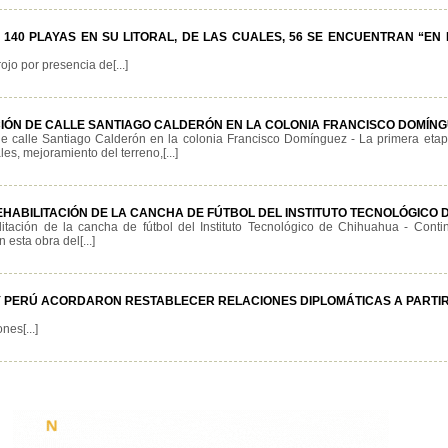
140 PLAYAS EN SU LITORAL, DE LAS CUALES, 56 SE ENCUENTRAN “EN
jo por presencia de[...]
ACIÓN DE CALLE SANTIAGO CALDERÓN EN LA COLONIA FRANCISCO DOMÍN
de calle Santiago Calderón en la colonia Francisco Domínguez - La primera eta
s, mejoramiento del terreno,[...]
EHABILITACIÓN DE LA CANCHA DE FÚTBOL DEL INSTITUTO TECNOLÓGICO
itación de la cancha de fútbol del Instituto Tecnológico de Chihuahua - Conti
 esta obra del[...]
Y PERÚ ACORDARON RESTABLECER RELACIONES DIPLOMÁTICAS A PARTIR
nes[...]