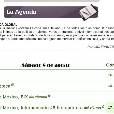
ADA GLOBAL
 a la mafia" Giovanni Falcone Juez Italiano Es de todos los días como la deli
 íntimos de la política en México, ya es un trasiego a nivel internacional, los c
 al parecer tienen su tratado de libre comercio, esto porque conviven entre si co
olpes durante dos décadas no ha dejado de mermar la política en Italia, y ahora t
Por: LIC. FRAN