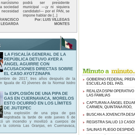
narcisismo
podrá ser presidente
 la sociedad
municipal —¡y ni siquiera
necesidad
candidato!— por el PAN, se
impone hablar de [...]
 FRANCISCO
Por: LUIS VILLEGAS
 LEGARDA
MONTES
LA FISCALÍA GENERAL DE LA
REPÚBLICA DETUVO AYER A
ÁNGEL AGUIRRE CON
ACUSACIONES DIRECTAS SOBRE
EL CASO AYOTZINAPA
iembre de 2017, tres años después de la
GOBIERNO FEDERAL PREPAR
en Iguala de 43 jóvenes de la Normal Isidro
ESCUELAS DEL PAÍS.
REALIZA DSPM OPERATIVO
la EXPLOSIÓN DE UNA PIPA DE
LAS FAMILIAS
GAS EN CUERNAVACA, MORELOS
ESTO OCURRIÓ EN LOS LÍMITES
CAPTURAN A ÁNGEL EDUARD
CARMEN, QUINTANA ROO,
DE JIUTEPEC
Una explosión de una pipa de gas
BUSCAN A JOVENCITA DES
registrada la tarde de este jueves 6 de
ocó un incendio y movilizó a cuerpos de
REGISTRA SALUD 13 CASO
n la colonia Las Granjas, en Cuernavaca,
SALINAS PLIEGO DESPIDIÓ