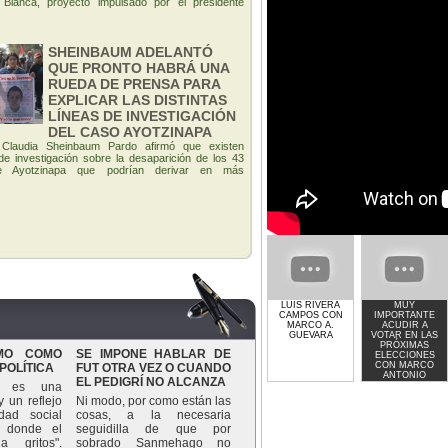
Blanca, proyecto impulsado por el presidente
SHEINBAUM ADELANTÓ
QUE PRONTO HABRÁ UNA
RUEDA DE PRENSA PARA
EXPLICAR LAS DISTINTAS
LÍNEAS DE INVESTIGACIÓN
DEL CASO AYOTZINAPA
 Claudia Sheinbaum Pardo afirmó que existen
de investigación sobre la desaparición de los 43
de Ayotzinapa que podrían derivar en más
LUIS RIVERA
MUY
CAMPOS CON
IMPORTANTE
MARCO A.
ACUDIR A
GUEVARA
VOTAR EN LAS
PRÓXIMAS
SMO COMO
SE IMPONE HABLAR DE
ELECCIONES
CON MARCO
POLÍTICA
FUT OTRA VEZ O CUANDO
ANTONIO
EL PEDIGRÍ NO ALCANZA
GUEVARA
mo es una
 un reflejo
Ni modo, por como están las
dad social
cosas, a la necesaria
, donde el
seguidilla de que por
 gritos".
sobrado Sanmehago no