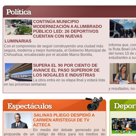
CONTINÚA MUNICIPIO
MODERNIZACIÓN A ALUMBRADO
PÚBLICO LED: 26 DEPORTIVOS
CUENTAN CON NUEVAS
LUMINARIAS
informa que, con
Con el compromiso de seguir construyendo una ciudad más
la Ruta Bowí UA
segura, moderna y mejor iluminada, el Gobierno Municipal de
del lunes 10 de a
Chihuahua, encabezado por el alcalde Marco Bonilla,
estudiantes a s
SUPERA EL 90 POR CIENTO DE
AVANCE EL PASO SUPERIOR DE
LOS NOGALES E INDUSTRIAS
La obra entra en su etapa final y estará lista
en las próximas semanas
y resultados, no 
SALINAS PLIEGO DESPIDIÓ A
CARMEN ARISTEGUI DE TV
AZTECA
En medio del debate generado por la
propuesta de un código de ética para los medios de