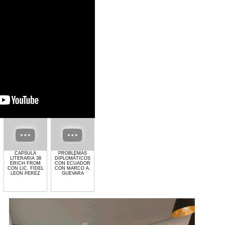
CAPSULA
PROBLEMAS
GIMNASIO GET
EL CRIMEN Y LA
PROCES
LITERARIA 38
DIPLOMÁTICOS
LIFTED DE
POLITICA CON
ELECTORAL 
ERICH FROM
CON ECUADOR
LAURA MOLINA
MARCO
CON MARCO
CON LIC. FIDEL
CON MARCO A.
ANTONIO
GUEVAR
LEON PEREZ
GUEVARA
GUEVARA