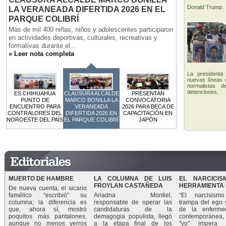
Donald Trump.
La presidenta
nuevas líneas 
normalistas 
detenciones,
ES CHIHUAHUA
CLAUSURA ALCALDE
PRESENTAN
PUNTO DE
MARCO BONILLA LA
CONVOCATORIA
ENCUENTRO PARA
VERANEADA
2026 PARA BECA DE
CONTRALORES DEL
DIFERTIDA 2026 EN
CAPACITACIÓN EN
NOROESTE DEL PAÍS
EL PARQUE COLIBRÍ
JAPÓN
MUERTO DE HAMBRE
LA COLUMNA DE LUIS
EL NARCICI
FROYLAN CASTAÑEDA
HERRAMIENTA 
De nueva cuenta, el sicario
famélico “escribió” su
Ariadna Montiel,
“El narcisis
columna; la diferencia es
responsable de operar las
trampa del ego y
que, ahora sí, mostró
candidaturas de la
de la enferme
poquitos más pantalones,
demagogia populista, llegó
contemporánea
aunque no menos yerros
a la etapa final de los
"yo" impera a