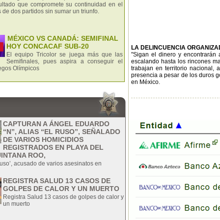
sultado que compromete su continuidad en el
de dos partidos sin sumar un triunfo.
MÉXICO VS CANADÁ: SEMIFINAL
HOY CONCACAF SUB-20
LA DELINCUENCIA ORGANIZ
El equipo Tricolor se juega más que las
"Sigan el dinero y encontrarán
Semifinales, pues aspira a conseguir el
escalando hasta los rincones mas
uegos Olímpicos
trabajan en territorio nacional,
presencia a pesar de los duros g
en México.
CAPTURAN A ÁNGEL EDUARDO
“N”, ALIAS “EL RUSO”, SEÑALADO
DE VARIOS HOMICIDIOS
REGISTRADOS EN PLAYA DEL
INTANA ROO,
uso’, acusado de varios asesinatos en
REGISTRA SALUD 13 CASOS DE
GOLPES DE CALOR Y UN MUERTO
Registra Salud 13 casos de golpes de calor y
un muerto