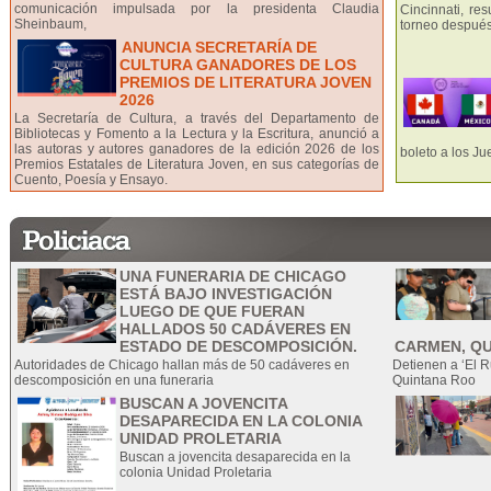
comunicación impulsada por la presidenta Claudia
Cincinnati, re
Sheinbaum,
torneo después 
ANUNCIA SECRETARÍA DE
CULTURA GANADORES DE LOS
PREMIOS DE LITERATURA JOVEN
2026
La Secretaría de Cultura, a través del Departamento de
Bibliotecas y Fomento a la Lectura y la Escritura, anunció a
las autoras y autores ganadores de la edición 2026 de los
boleto a los J
Premios Estatales de Literatura Joven, en sus categorías de
Cuento, Poesía y Ensayo.
UNA FUNERARIA DE CHICAGO
ESTÁ BAJO INVESTIGACIÓN
LUEGO DE QUE FUERAN
HALLADOS 50 CADÁVERES EN
ESTADO DE DESCOMPOSICIÓN.
CARMEN, QU
Autoridades de Chicago hallan más de 50 cadáveres en
Detienen a ‘El R
descomposición en una funeraria
Quintana Roo
BUSCAN A JOVENCITA
DESAPARECIDA EN LA COLONIA
UNIDAD PROLETARIA
Buscan a jovencita desaparecida en la
colonia Unidad Proletaria