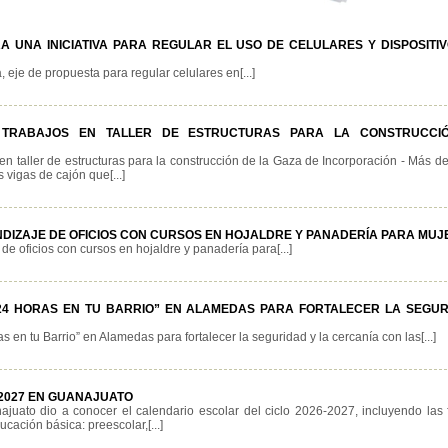
 UNA INICIATIVA PARA REGULAR EL USO DE CELULARES Y DISPOSITIV
 eje de propuesta para regular celulares en[...]
N TRABAJOS EN TALLER DE ESTRUCTURAS PARA LA CONSTRUCCI
en taller de estructuras para la construcción de la Gaza de Incorporación - Más 
s vigas de cajón que[...]
NDIZAJE DE OFICIOS CON CURSOS EN HOJALDRE Y PANADERÍA PARA MU
de oficios con cursos en hojaldre y panadería para[...]
“24 HORAS EN TU BARRIO” EN ALAMEDAS PARA FORTALECER LA SEGUR
en tu Barrio” en Alamedas para fortalecer la seguridad y la cercanía con las[...]
2027 EN GUANAJUATO
juato dio a conocer el calendario escolar del ciclo 2026-2027, incluyendo las f
ucación básica: preescolar,[...]