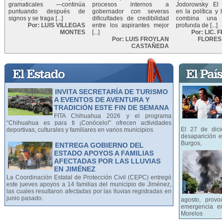
gramaticales —continúa
procesos internos a
Jodorowsky El 
puntuando después de
gobernador con severas
en la política y
signos y se traga [...]
dificultades de credibilidad
combina una 
Por: LUIS VILLEGAS
entre los aspirantes mejor
profunda de [...]
MONTES
[...]
Por: LIC.
Por: LUIS FROYLAN
FLORES
CASTAÑEDA
INVITA SECRETARÍA DE TURISMO
A EVENTOS DE AVENTURA Y
TRADICIÓN ESTE FIN DE SEMANA
FITA Chihuahua 2026 y el programa
“Chihuahua es para ti ¡Conócelo!” ofrecen actividades
El 27 de dic
deportivas, culturales y familiares en varios municipios
desaparición 
Burgos,
ENTREGA GOBIERNO DEL
ESTADO APOYOS A FAMILIAS
AFECTADAS POR LAS LLUVIAS
EN JIMÉNEZ
La Coordinación Estatal de Protección Civil (CEPC) entregó
este jueves apoyos a 14 familias del municipio de Jiménez,
las cuales resultaron afectadas por las lluvias registradas en
junio pasado.
agosto, prov
emergencia e
Morelos