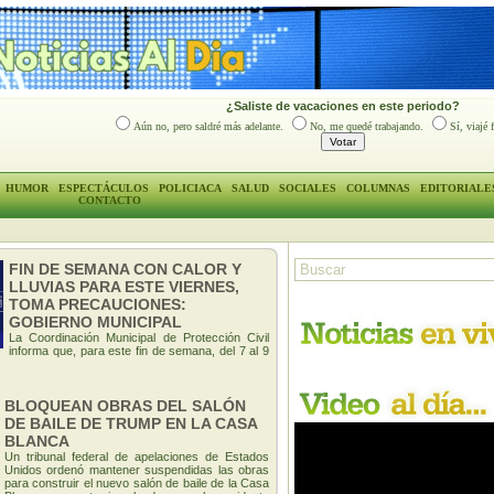
¿Saliste de vacaciones en este periodo?
Aún no, pero saldré más adelante.
No, me quedé trabajando.
Sí, viajé 
HUMOR
ESPECTÁCULOS
POLICIACA
SALUD
SOCIALES
COLUMNAS
EDITORIALE
CONTACTO
FIN DE SEMANA CON CALOR Y
LLUVIAS PARA ESTE VIERNES,
TOMA PRECAUCIONES:
GOBIERNO MUNICIPAL
La Coordinación Municipal de Protección Civil
informa que, para este fin de semana, del 7 al 9
BLOQUEAN OBRAS DEL SALÓN
DE BAILE DE TRUMP EN LA CASA
BLANCA
Un tribunal federal de apelaciones de Estados
Unidos ordenó mantener suspendidas las obras
para construir el nuevo salón de baile de la Casa