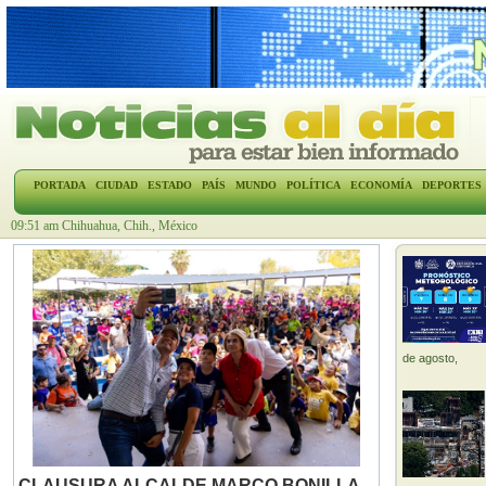
PORTADA
CIUDAD
ESTADO
PAÍS
MUNDO
POLÍTICA
ECONOMÍA
DEPORTES
09:51 am Chihuahua, Chih., México
PRESENTAN CONVOCATORIA 2026 PARA
BECA DE CAPACITACIÓN EN JAPÓN
La Secretaría de Educación y Deporte (SEyD) y la
Agencia de Cooperación Internacional de Japón (JICA)
presentaron la beca de capacitación del...
de agosto,
» Leer nota completa