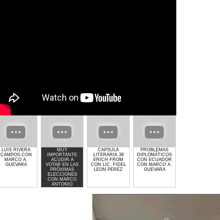
LUIS RIVERA
MUY
CAPSULA
PROBLEMAS
GIMNASIO GET
CAMPOS CON
IMPORTANTE
LITERARIA 38
DIPLOMÁTICOS
LIFTED DE
MARCO A.
ACUDIR A
ERICH FROM
CON ECUADOR
LAURA MOLINA
GUEVARA
VOTAR EN LAS
CON LIC. FIDEL
CON MARCO A.
PRÓXIMAS
LEON PEREZ
GUEVARA
ELECCIONES
CON MARCO
ANTONIO
GUEVARA