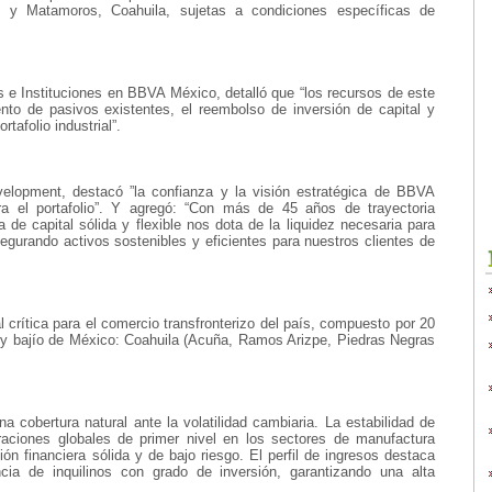
y Matamoros, Coahuila, sujetas a condiciones específicas de
 e Instituciones en BBVA México, detalló que “los recursos de este
iento de pasivos existentes, el reembolso de inversión de capital y
tafolio industrial”.
elopment, destacó ”la confianza y la visión estratégica de BBVA
ra el portafolio”. Y agregó: “Con más de 45 años de trayectoria
 de capital sólida y flexible nos dota de la liquidez necesaria para
gurando activos sostenibles y eficientes para nuestros clientes de
ial crítica para el comercio transfronterizo del país, compuesto por 20
y bajío de México: Coahuila (Acuña, Ramos Arizpe, Piedras Negras
a cobertura natural ante la volatilidad cambiaria. La estabilidad de
raciones globales de primer nivel en los sectores de manufactura
ón financiera sólida y de bajo riesgo. El perfil de ingresos destaca
a de inquilinos con grado de inversión, garantizando una alta