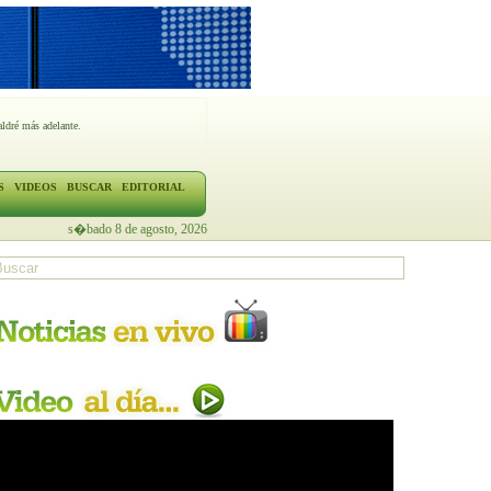
ldré más adelante.
S
VIDEOS
BUSCAR
EDITORIAL
s�bado 8 de agosto, 2026