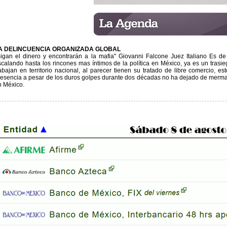
A DELINCUENCIA ORGANIZADA GLOBAL
Sigan el dinero y encontrarán a la mafia" Giovanni Falcone Juez Italiano Es d
scalando hasta los rincones mas íntimos de la política en México, ya es un trasieg
rabajan en territorio nacional, al parecer tienen su tratado de libre comercio, es
resencia a pesar de los duros golpes durante dos décadas no ha dejado de mermar la
n México.