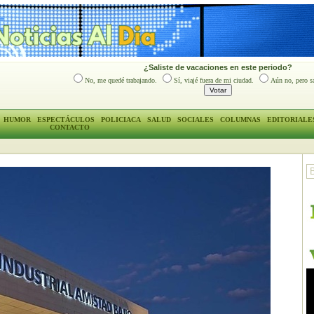
¿Saliste de vacaciones en este periodo?
No, me quedé trabajando.
Sí, viajé fuera de mi ciudad.
Aún no, pero sa
HUMOR
ESPECTÁCULOS
POLICIACA
SALUD
SOCIALES
COLUMNAS
EDITORIALE
CONTACTO