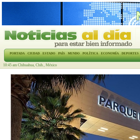
PORTADA
CIUDAD
ESTADO
PAÍS
MUNDO
POLÍTICA
ECONOMÍA
DEPORTES
10:45 am Chihuahua, Chih., México