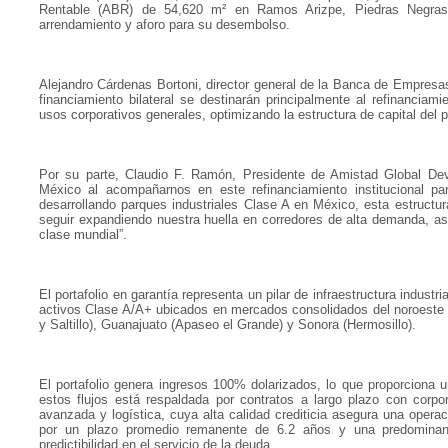
Rentable (ABR) de 54,620 m² en Ramos Arizpe, Piedras Negras 
arrendamiento y aforo para su desembolso.
Alejandro Cárdenas Bortoni, director general de la Banca de Empresas
financiamiento bilateral se destinarán principalmente al refinanciam
usos corporativos generales, optimizando la estructura de capital del por
Por su parte, Claudio F. Ramón, Presidente de Amistad Global Dev
México al acompañarnos en este refinanciamiento institucional pa
desarrollando parques industriales Clase A en México, esta estructura
seguir expandiendo nuestra huella en corredores de alta demanda, ase
clase mundial”.
El portafolio en garantía representa un pilar de infraestructura industr
activos Clase A/A+ ubicados en mercados consolidados del noroeste 
y Saltillo), Guanajuato (Apaseo el Grande) y Sonora (Hermosillo).
El portafolio genera ingresos 100% dolarizados, lo que proporciona un
estos flujos está respaldada por contratos a largo plazo con corpo
avanzada y logística, cuya alta calidad crediticia asegura una operaci
por un plazo promedio remanente de 6.2 años y una predominanci
predictibilidad en el servicio de la deuda.