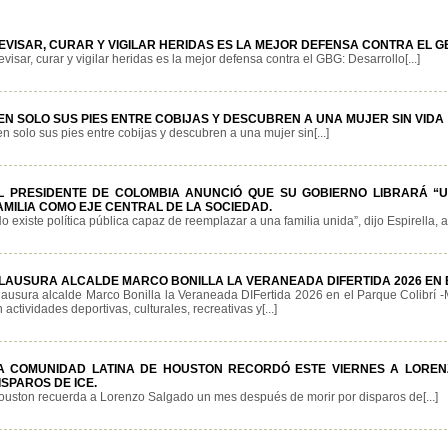
EVISAR, CURAR Y VIGILAR HERIDAS ES LA MEJOR DEFENSA CONTRA EL 
visar, curar y vigilar heridas es la mejor defensa contra el GBG: Desarrollo[...]
EN SOLO SUS PIES ENTRE COBIJAS Y DESCUBREN A UNA MUJER SIN VIDA
n solo sus pies entre cobijas y descubren a una mujer sin[...]
L PRESIDENTE DE COLOMBIA ANUNCIÓ QUE SU GOBIERNO LIBRARÁ “
AMILIA COMO EJE CENTRAL DE LA SOCIEDAD.
o existe política pública capaz de reemplazar a una familia unida”, dijo Espirella, a
LAUSURA ALCALDE MARCO BONILLA LA VERANEADA DIFERTIDA 2026 EN 
lausura alcalde Marco Bonilla la Veraneada DIFertida 2026 en el Parque Colibrí -
 actividades deportivas, culturales, recreativas y[...]
A COMUNIDAD LATINA DE HOUSTON RECORDÓ ESTE VIERNES A LORE
ISPAROS DE ICE.
ouston recuerda a Lorenzo Salgado un mes después de morir por disparos de[...]