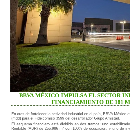
BBVA MÉXICO IMPULSA EL SECTOR IN
FINANCIAMIENTO DE 181 
En aras de fortalecer la actividad industrial en el país, BBVA México 
(mdd) para el Fideicomiso 3599 del desarrollador Grupo Amistad.
El esquema financiero está dividido en dos tramos: uno estabilizad
Rentable (ABR) de 255,986 m² con 100% de ocupación, y uno de inve