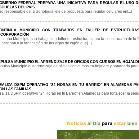
OBIERNO FEDERAL PREPARA UNA INICIATIVA PARA REGULAR EL USO DE
SCUELAS DEL PAÍS.
o responsable de la tecnología, eje de propuesta para regular celulares en[...]
ONTINÚA MUNICIPIO CON TRABAJOS EN TALLER DE ESTRUCTUR
NCORPORACIÓN
ontinúa Municipio con trabajos en taller de estructuras para la construcción de l
 destinan a la fabricación de las vigas de cajón que[...]
MPULSA MUNICIPIO EL APRENDIZAJE DE OFICIOS CON CURSOS EN HOJAL
pulsa Municipio el aprendizaje de oficios con cursos en hojaldre y panadería para[.
EALIZA DSPM OPERATIVO “24 HORAS EN TU BARRIO” EN ALAMEDAS P
ON LAS FAMILIAS
aliza DSPM operativo “24 Horas en tu Barrio” en Alamedas para fortalecer la seguri