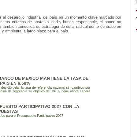
el desarrollo industrial del país en un momento clave marcado por
trictos criterios de sostenibilidad y banca responsable, el banco no
que también consolida su estrategia de estar radicalmente centrado en
y ambiental a largo plazo para el país.
BANCO DE MÉXICO MANTIENE LA TASA DE
PAÍS EN 6.50%
ecidió dejar la tasa de referencia nacional sin cambios por
flación de regreso a su objetivo de 3%, aunque ahora espera
UESTO PARTICIPATIVO 2027 CON LA
PUESTAS
bidos para el Presupuesto Participativo 2027