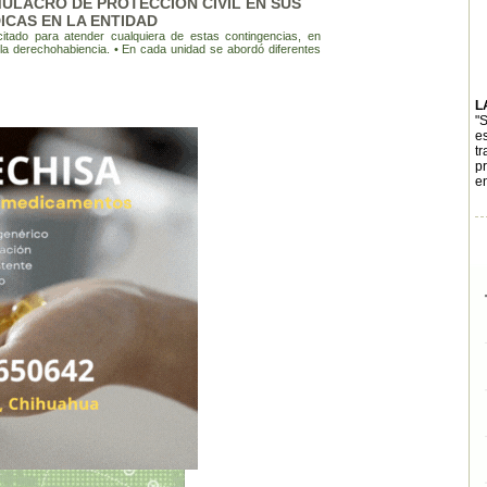
MULACRO DE PROTECCIÓN CIVIL EN SUS
ICAS EN LA ENTIDAD
citado para atender cualquiera de estas contingencias, en
e la derechohabiencia. • En cada unidad se abordó diferentes
L
"
e
t
p
e