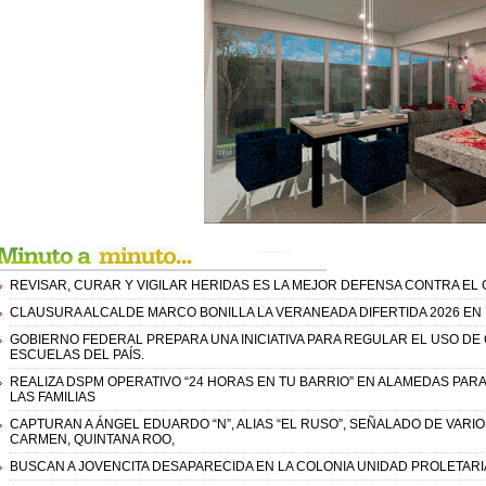
REVISAR, CURAR Y VIGILAR HERIDAS ES LA MEJOR DEFENSA CONTRA E
CLAUSURA ALCALDE MARCO BONILLA LA VERANEADA DIFERTIDA 2026 EN 
GOBIERNO FEDERAL PREPARA UNA INICIATIVA PARA REGULAR EL USO DE 
ESCUELAS DEL PAÍS.
REALIZA DSPM OPERATIVO “24 HORAS EN TU BARRIO” EN ALAMEDAS PAR
LAS FAMILIAS
CAPTURAN A ÁNGEL EDUARDO “N”, ALIAS “EL RUSO”, SEÑALADO DE VARI
CARMEN, QUINTANA ROO,
BUSCAN A JOVENCITA DESAPARECIDA EN LA COLONIA UNIDAD PROLETARI