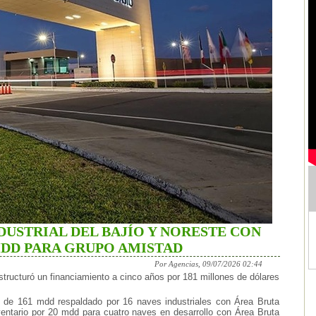
DUSTRIAL DEL BAJÍO Y NORESTE CON
MDD PARA GRUPO AMISTAD
Por Agencias, 09/07/2026 02:44
estructuró un financiamiento a cinco años por 181 millones de dólares
o de 161 mdd respaldado por 16 naves industriales con Área Bruta
ntario por 20 mdd para cuatro naves en desarrollo con Área Bruta