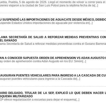
uebla, Puebla, 5 de agosto de 2026. Llegó el momento de volver a correr para e
uienes viajaron a la ciudad de San Luis Potosí para la séptima fecha de la[...]
U SUSPENDIÓ LAS IMPORTACIONES DE AGUACATE DESDE MÉXICO, DEBIDO
uspende Estados Unidos importaciones de aguacate por violencia en[...]
LAMA SECRETARÍA DE SALUD A REFORZAR MEDIDAS PREVENTIVAS C
EL GANADO
lama Secretaría de Salud a reforzar medidas preventivas contra el Gusano Barrenado
AN A CONOCER SUPUESTA ORDEN DE APREHENSION VS ADAN AUGUSTO E
ay orden de aprehensión contra Adán Augusto en los EU: Simón[...]
NAUGURAN PUENTES VEHICULARES PARA INGRESO A LA CASCADA DE C
nauguran puentes vehiculares para ingreso a la Cascada de[...]
ARIO DELGADO, TITULAR DE LA SEP, EXPLICÓ LO QUE DEBEN HACER
SQUEMA MILITARIZADO
EP ofrece regularización a escuelas para dejar el esquema[...]