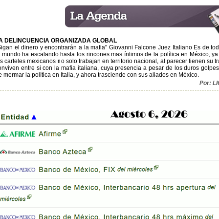
A DELINCUENCIA ORGANIZADA GLOBAL
Sigan el dinero y encontrarán a la mafia" Giovanni Falcone Juez Italiano Es de to
l mundo ha escalando hasta los rincones mas íntimos de la política en México, ya e
os carteles mexicanos no solo trabajan en territorio nacional, al parecer tienen su 
onviven entre si con la mafia italiana, cuya presencia a pesar de los duros gol
e mermar la política en Italia, y ahora trasciende con sus aliados en México.
Por: 