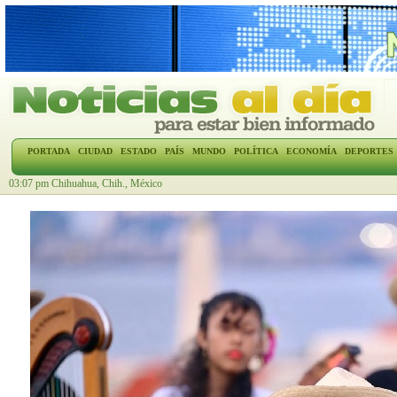
PORTADA
CIUDAD
ESTADO
PAÍS
MUNDO
POLÍTICA
ECONOMÍA
DEPORTES
03:07 pm Chihuahua, Chih., México