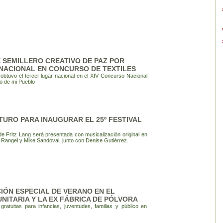
E SEMILLERO CREATIVO DE PAZ POR
NACIONAL EN CONCURSO DE TEXTILES
btuvo el tercer lugar nacional en el XIV Concurso Nacional
o de mi Pueblo
TURO PARA INAUGURAR EL 25º FESTIVAL
de Fritz Lang será presentada con musicalización original en
 Rangel y Mike Sandoval, junto con Denise Gutiérrez.
ÓN ESPECIAL DE VERANO EN EL
ITARIA Y LA EX FÁBRICA DE PÓLVORA
ratuitas para infancias, juventudes, familias y público en