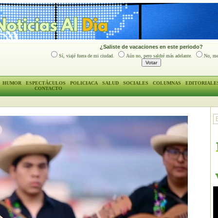
¿Saliste de vacaciones en este periodo?
Sí, viajé fuera de mi ciudad.
Aún no, pero saldré más adelante.
No, me
HUMOR
ESPECTÁCULOS
POLICIACA
SALUD
SOCIALES
COLUMNAS
EDITORIALE
CONTACTO