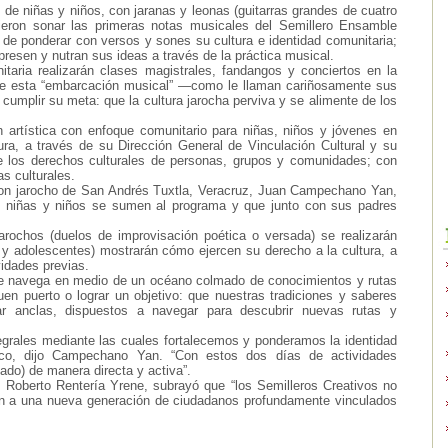
de niñas y niños, con jaranas y leonas (guitarras grandes de cuatro
eron sonar las primeras notas musicales del Semillero Ensamble
 de ponderar con versos y sones su cultura e identidad comunitaria;
presen y nutran sus ideas a través de la práctica musical.
itaria realizarán clases magistrales, fandangos y conciertos en la
e esta “embarcación musical” —como le llaman cariñosamente sus
umplir su meta: que la cultura jarocha perviva y se alimente de los
 artística con enfoque comunitario para niñas, niños y jóvenes en
tura, a través de su Dirección General de Vinculación Cultural y su
e los derechos culturales de personas, grupos y comunidades; con
s culturales.
 son jarocho de San Andrés Tuxtla, Veracruz, Juan Campechano Yan,
ás niñas y niños se sumen al programa y que junto con sus padres
arochos (duelos de improvisación poética o versada) se realizarán
s y adolescentes) mostrarán cómo ejercen su derecho a la cultura, a
vidades previas.
e navega en medio de un océano colmado de conocimientos y rutas
uen puerto o lograr un objetivo: que nuestras tradiciones y saberes
r anclas, dispuestos a navegar para descubrir nuevas rutas y
egrales mediante las cuales fortalecemos y ponderamos la identidad
blico, dijo Campechano Yan. “Con estos dos días de actividades
ado) de manera directa y activa”.
, Roberto Rentería Yrene, subrayó que “los Semilleros Creativos no
an a una nueva generación de ciudadanos profundamente vinculados