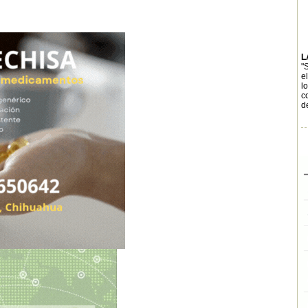
L
"
e
l
c
d