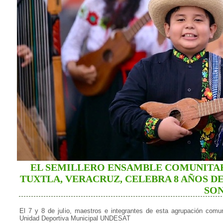
EL SEMILLERO ENSAMBLE COMUNITAR
TUXTLA, VERACRUZ, CELEBRA 8 AÑOS D
SO
El 7 y 8 de julio, maestros e integrantes de esta agrupación comun
Unidad Deportiva Municipal UNDESAT