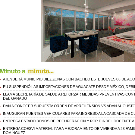
ATENDERÁ MUNICIPIO DIEZ ZONAS CON BACHEO ESTE JUEVES 06 DE AGO
EU SUSPENDIÓ LAS IMPORTACIONES DE AGUACATE DESDE MÉXICO, DEBID
LLAMA SECRETARÍA DE SALUD A REFORZAR MEDIDAS PREVENTIVAS CO
DEL GANADO
DAN A CONOCER SUPUESTA ORDEN DE APREHENSION VS ADAN AUGUSTO 
INAUGURAN PUENTES VEHICULARES PARA INGRESO A LA CASCADA DE 
ENTREGA ESTADO BONOS DE RECUPERACIÓN Y POR DÍA DEL DOCENTE A
ENTREGA COESVI MATERIAL PARA MEJORAMIENTO DE VIVIENDA A 23 FAMIL
DOMÍNGUEZ