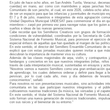
En julio de hace ocho años, en San Andrés Tuxtla, Veracruz, decenas 
cuerdas) en mano, así como con marimboles y arpas jarochas hici
Comunitario de son jarocho, el cual, en este 2026, celebra ocho años
de ser un espacio para que las infancias y juventudes de municipio ex
El 7 y 8 de julio, maestros e integrantes de esta agrupación comun
Unidad Deportiva Municipal UNDESAT para conmemorar el día en qu
miembros— zarpó por primera vez para navegar rutas que los guíen a c
sueños e ideas de las nuevas generaciones.
Cabe recordar que los Semilleros Creativos son grupos de formación
condiciones de vulnerabilidad, coordinados por la Secretaría de Cul
Sistema Nacional de Fomento Musical, para promover el ejercicio d
especial énfasis de aquellas que han quedado al margen de las política
En este sentido, el director del Semillero Ensamble Comunitario de
explicó que con estas jornadas musicales quieren invitar a que m
descubran la importancia de mantener viva su cultura.
Además de las clases magistrales de arpa, violín, y contrapuntos j
fandangos y conciertos en los que nuestros integrantes (niñas, niño
través de cada interpretación musical, sustentadas en ensayos y acti
“Nosotros vemos a nuestro Semillero como una gran embarcación qu
de aprendizaje, los cuales debemos ordenar y definir para llegar a b
pervivan, por lo cual cada año, mes y día debemos de levanta
conocimientos”, señaló
Para nosotros no son presentaciones musicales, sino actividades int
comunitaria en las que participan nuestros integrantes y el pú
cultivaremos nuestras tradiciones (la música, las versadas y el zapate
En este sentido, el titular del Sistema Nacional de Fomento Musical
solo forman una nueva generación de músicos tradicionales, impuls
con sus raíces y el bienestar de su entorno."