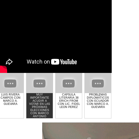
LUIS RIVERA
MUY
CAPSULA
PROBLEMAS
GIMNASIO GET
CAMPOS CON
IMPORTANTE
LITERARIA 38
DIPLOMÁTICOS
LIFTED DE
MARCO A.
ACUDIR A
ERICH FROM
CON ECUADOR
LAURA MOLINA
GUEVARA
VOTAR EN LAS
CON LIC. FIDEL
CON MARCO A.
PRÓXIMAS
LEON PEREZ
GUEVARA
ELECCIONES
CON MARCO
ANTONIO
GUEVARA