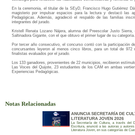
En la ceremonia, el titular de la SEyD, Francisco Hugo Gutiérrez Dáv
magisterio por impulsar espacios para la lectura y destacó las ap
Pedagógicas. Además, agradeció el respaldo de las familias inscr
integrantes del jurado.
Kristell Renata Lozano Nájera, alumna del Preescolar Justo Sierra, 
Saltinadora Gigante, con el que obtuvo el primer lugar de su categoría.
Por tercer año consecutivo, el concurso contó con la participación d
concursantes leyeron al menos cinco libros, para un total de 972 
finalistas evaluados por el jurado.
Los 133 ganadores, provenientes de 22 municipios, recibieron estímu
Las Voces del Quijote, 23 estudiantes de los CAM en ambas vertient
Experiencias Pedagógicas.
Notas Relacionadas
ANUNCIA SECRETARÍA DE CU
LITERATURA JOVEN 2026
La Secretaría de Cultura, a través del 
Escritura, anunció a las autoras y autore
Literatura Joven, en sus categorías de Cue