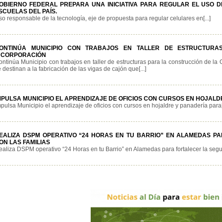
OBIERNO FEDERAL PREPARA UNA INICIATIVA PARA REGULAR EL USO DE
SCUELAS DEL PAÍS.
o responsable de la tecnología, eje de propuesta para regular celulares en[...]
ONTINÚA MUNICIPIO CON TRABAJOS EN TALLER DE ESTRUCTUR
NCORPORACIÓN
ontinúa Municipio con trabajos en taller de estructuras para la construcción de l
 destinan a la fabricación de las vigas de cajón que[...]
MPULSA MUNICIPIO EL APRENDIZAJE DE OFICIOS CON CURSOS EN HOJAL
pulsa Municipio el aprendizaje de oficios con cursos en hojaldre y panadería para[.
EALIZA DSPM OPERATIVO “24 HORAS EN TU BARRIO” EN ALAMEDAS P
ON LAS FAMILIAS
aliza DSPM operativo “24 Horas en tu Barrio” en Alamedas para fortalecer la seguri