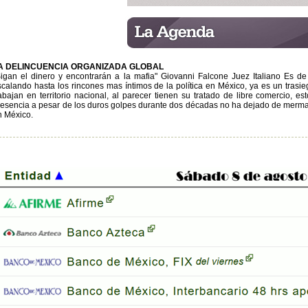
A DELINCUENCIA ORGANIZADA GLOBAL
Sigan el dinero y encontrarán a la mafia" Giovanni Falcone Juez Italiano Es d
scalando hasta los rincones mas íntimos de la política en México, ya es un trasieg
rabajan en territorio nacional, al parecer tienen su tratado de libre comercio, es
resencia a pesar de los duros golpes durante dos décadas no ha dejado de mermar la
n México.