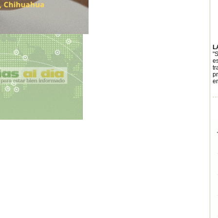
L
"
e
t
p
e