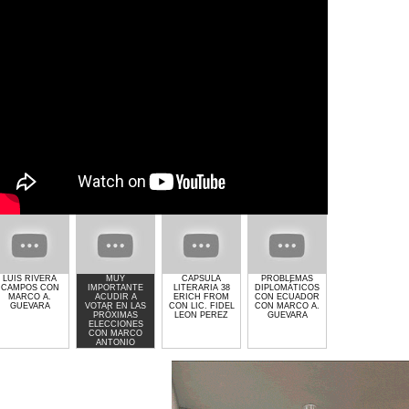
LUIS RIVERA
MUY
CAPSULA
PROBLEMAS
GIMNASIO GET
CAMPOS CON
IMPORTANTE
LITERARIA 38
DIPLOMÁTICOS
LIFTED DE
MARCO A.
ACUDIR A
ERICH FROM
CON ECUADOR
LAURA MOLINA
GUEVARA
VOTAR EN LAS
CON LIC. FIDEL
CON MARCO A.
PRÓXIMAS
LEON PEREZ
GUEVARA
ELECCIONES
CON MARCO
ANTONIO
GUEVARA