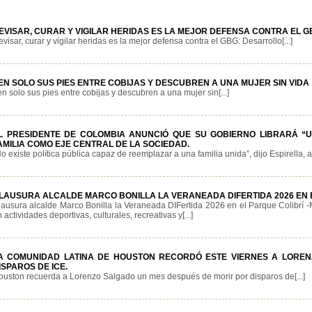
EVISAR, CURAR Y VIGILAR HERIDAS ES LA MEJOR DEFENSA CONTRA EL 
visar, curar y vigilar heridas es la mejor defensa contra el GBG: Desarrollo[...]
EN SOLO SUS PIES ENTRE COBIJAS Y DESCUBREN A UNA MUJER SIN VIDA
n solo sus pies entre cobijas y descubren a una mujer sin[...]
L PRESIDENTE DE COLOMBIA ANUNCIÓ QUE SU GOBIERNO LIBRARÁ “
AMILIA COMO EJE CENTRAL DE LA SOCIEDAD.
o existe política pública capaz de reemplazar a una familia unida”, dijo Espirella, a
LAUSURA ALCALDE MARCO BONILLA LA VERANEADA DIFERTIDA 2026 EN 
lausura alcalde Marco Bonilla la Veraneada DIFertida 2026 en el Parque Colibrí -
 actividades deportivas, culturales, recreativas y[...]
A COMUNIDAD LATINA DE HOUSTON RECORDÓ ESTE VIERNES A LORE
ISPAROS DE ICE.
ouston recuerda a Lorenzo Salgado un mes después de morir por disparos de[...]