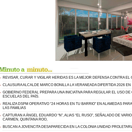
REVISAR, CURAR Y VIGILAR HERIDAS ES LA MEJOR DEFENSA CONTRA E
CLAUSURA ALCALDE MARCO BONILLA LA VERANEADA DIFERTIDA 2026 EN 
GOBIERNO FEDERAL PREPARA UNA INICIATIVA PARA REGULAR EL USO DE 
ESCUELAS DEL PAÍS.
REALIZA DSPM OPERATIVO “24 HORAS EN TU BARRIO” EN ALAMEDAS PAR
LAS FAMILIAS
CAPTURAN A ÁNGEL EDUARDO “N”, ALIAS “EL RUSO”, SEÑALADO DE VARI
CARMEN, QUINTANA ROO,
BUSCAN A JOVENCITA DESAPARECIDA EN LA COLONIA UNIDAD PROLETARI