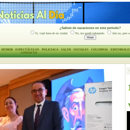
¿Saliste de vacaciones en este periodo?
Sí, viajé fuera de mi ciudad.
No, me quedé trabajando.
Aún no, pero sa
HUMOR
ESPECTÁCULOS
POLICIACA
SALUD
SOCIALES
COLUMNAS
EDITORIALE
CONTACTO