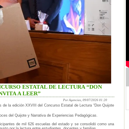
NCURSO ESTATAL DE LECTURA “DON
NVITA A LEER”
Por Agencias, 09/07/2026 01:20
de la edición XXVIII del Concurso Estatal de Lectura “Don Quijote
oces del Quijote y Narrativa de Experiencias Pedagógicas.
ticipantes de mil 626 escuelas del estado y se consolidó como una
gusto por la lectura entre estudiantes, docentes y familias.