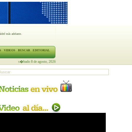
ldré más adelante.
S
VIDEOS
BUSCAR
EDITORIAL
s�bado 8 de agosto, 2026