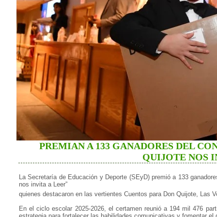
PREMIAN A 133 GANADORES DEL CO
QUIJOTE NOS I
La Secretaría de Educación y Deporte (SEyD) premió a 133 ganadores 
nos invita a Leer”
quienes destacaron en las vertientes Cuentos para Don Quijote, Las V
En el ciclo escolar 2025-2026, el certamen reunió a 194 mil 476 par
estrategia para fortalecer las habilidades comunicativas y fomentar el 