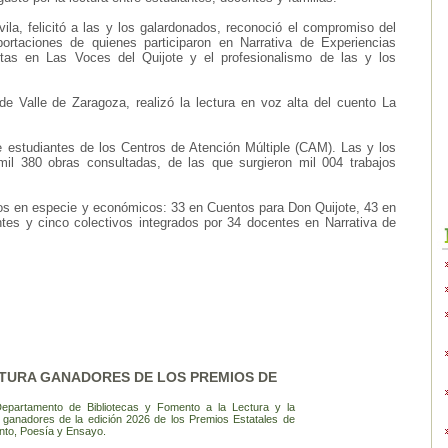
ila, felicitó a las y los galardonados, reconoció el compromiso del
ortaciones de quienes participaron en Narrativa de Experiencias
itas en Las Voces del Quijote y el profesionalismo de las y los
de Valle de Zaragoza, realizó la lectura en voz alta del cuento La
e estudiantes de los Centros de Atención Múltiple (CAM). Las y los
mil 380 obras consultadas, de las que surgieron mil 004 trabajos
los en especie y económicos: 33 en Cuentos para Don Quijote, 43 en
es y cinco colectivos integrados por 34 docentes en Narrativa de
LTURA GANADORES DE LOS PREMIOS DE
Departamento de Bibliotecas y Fomento a la Lectura y la
s ganadores de la edición 2026 de los Premios Estatales de
nto, Poesía y Ensayo.