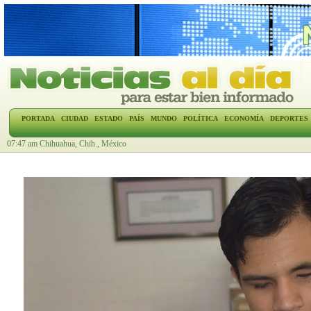
PORTADA
CIUDAD
ESTADO
PAÍS
MUNDO
POLÍTICA
ECONOMÍA
DEPORTES
07:47 am Chihuahua, Chih., México