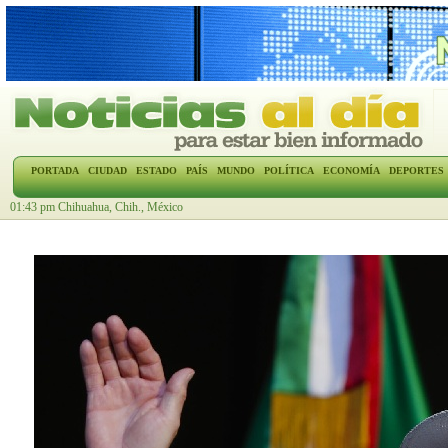
PORTADA
CIUDAD
ESTADO
PAÍS
MUNDO
POLÍTICA
ECONOMÍA
DEPORTES
01:43 pm Chihuahua, Chih., México