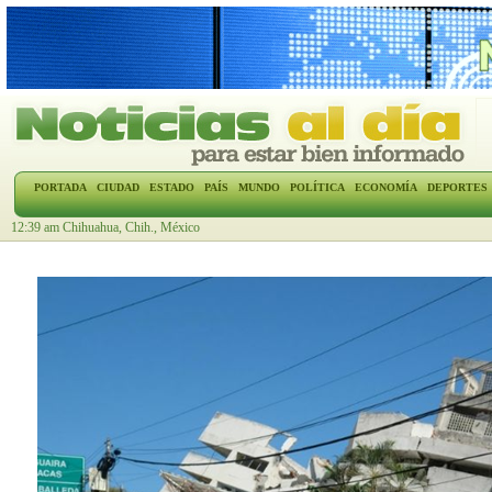
PORTADA
CIUDAD
ESTADO
PAÍS
MUNDO
POLÍTICA
ECONOMÍA
DEPORTES
12:39 am Chihuahua, Chih., México