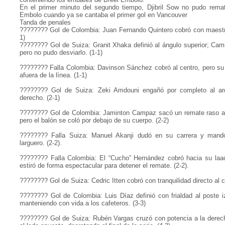
En el primer minuto del segundo tiempo, Djibril Sow no pudo rem
Embolo cuando ya se cantaba el primer gol en Vancouver
Tanda de penales
???????? Gol de Colombia: Juan Fernando Quintero cobró con maestría
1)
???????? Gol de Suiza: Granit Xhaka definió al ángulo superior; Cami
pero no pudo desviarlo. (1-1)
???????? Falla Colombia: Davinson Sánchez cobró al centro, pero su 
afuera de la línea. (1-1)
???????? Gol de Suiza: Zeki Amdouni engañó por completo al arq
derecho. (2-1)
???????? Gol de Colombia: Jaminton Campaz sacó un remate raso a l
pero el balón se coló por debajo de su cuerpo. (2-2)
???????? Falla Suiza: Manuel Akanji dudó en su carrera y mand
larguero. (2-2).
???????? Falla Colombia: El “Cucho” Hernández cobró hacia su laad
estiró de forma espectacular para detener el remate. (2-2).
???????? Gol de Suiza: Cedric Itten cobró con tranquilidad directo al ce
???????? Gol de Colombia: Luis Díaz definió con frialdad al poste i
manteniendo con vida a los cafeteros. (3-3)
???????? Gol de Suiza: Rubén Vargas cruzó con potencia a la derec