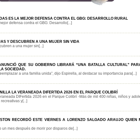
RIDAS ES LA MEJOR DEFENSA CONTRA EL GBG: DESARROLLO RURAL
 mejor defensa contra el GBG: Desarrollo[...]
JAS Y DESCUBREN A UNA MUJER SIN VIDA
cubren a una mujer sin[...]
ANUNCIÓ QUE SU GOBIERNO LIBRARÁ “UNA BATALLA CULTURAL” PAR
LA SOCIEDAD.
eemplazar a una familia unida”, dijo Espirella, al destacar su importancia para[...]
LLA LA VERANEADA DIFERTIDA 2026 EN EL PARQUE COLIBRÍ
eraneada DIFertida 2026 en el Parque Colibrí -Más de mil 400 niñas, niños y adol
recreativas y[...]
USTON RECORDÓ ESTE VIERNES A LORENZO SALGADO ARAUJO QUIEN 
un mes después de morir por disparos de[...]