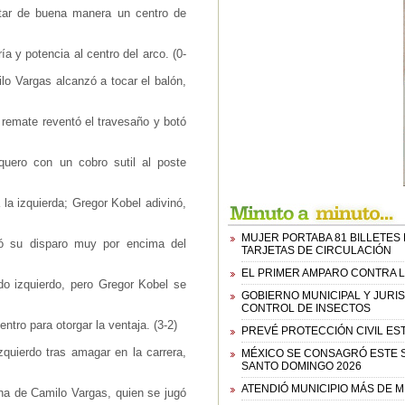
atar de buena manera un centro de
 y potencia al centro del arco. (0-
lo Vargas alcanzó a tocar el balón,
remate reventó el travesaño y botó
uero con un cobro sutil al poste
a izquierda; Gregor Kobel adivinó,
MUJER PORTABA 81 BILLETES 
ó su disparo muy por encima del
TARJETAS DE CIRCULACIÓN
EL PRIMER AMPARO CONTRA L
o izquierdo, pero Gregor Kobel se
GOBIERNO MUNICIPAL Y JURI
CONTROL DE INSECTOS
ntro para otorgar la ventaja. (3-2)
PREVÉ PROTECCIÓN CIVIL EST
zquierdo tras amagar en la carrera,
MÉXICO SE CONSAGRÓ ESTE 
SANTO DOMINGO 2026
ATENDIÓ MUNICIPIO MÁS DE M
ha de Camilo Vargas, quien se jugó