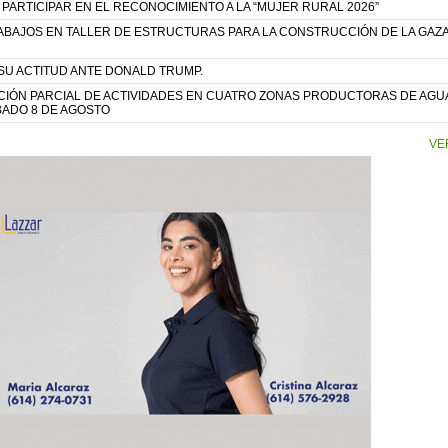
PARTICIPAR EN EL RECONOCIMIENTO A LA “MUJER RURAL 2026”
ABAJOS EN TALLER DE ESTRUCTURAS PARA LA CONSTRUCCIÓN DE LA GAZA
SU ACTITUD ANTE DONALD TRUMP.
CIÓN PARCIAL DE ACTIVIDADES EN CUATRO ZONAS PRODUCTORAS DE AGU
BADO 8 DE AGOSTO
VE