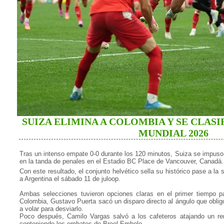
SUIZA ELIMINA A COLOMBIA Y SE CLASI
MUNDIAL 2026
Tras un intenso empate 0-0 durante los 120 minutos, Suiza se impuso
en la tanda de penales en el Estadio BC Place de Vancouver, Canadá.
Con este resultado, el conjunto helvético sella su histórico pase a la 
a Argentina el sábado 11 de juloop.
Ambas selecciones tuvieron opciones claras en el primer tiempo pa
Colombia, Gustavo Puerta sacó un disparo directo al ángulo que obli
a volar para desviarlo.
Poco después, Camilo Vargas salvó a los cafeteros atajando un re
conteniendo los embates de Breel Embolo.