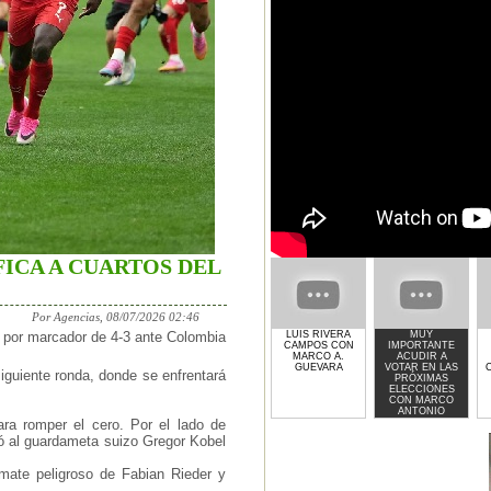
FICA A CUARTOS DEL
Por Agencias, 08/07/2026 02:46
LUIS RIVERA
MUY
 por marcador de 4-3 ante Colombia
CAMPOS CON
IMPORTANTE
MARCO A.
ACUDIR A
GUEVARA
VOTAR EN LAS
C
siguiente ronda, donde se enfrentará
PRÓXIMAS
ELECCIONES
CON MARCO
ANTONIO
GUEVARA
ra romper el cero. Por el lado de
gó al guardameta suizo Gregor Kobel
mate peligroso de Fabian Rieder y