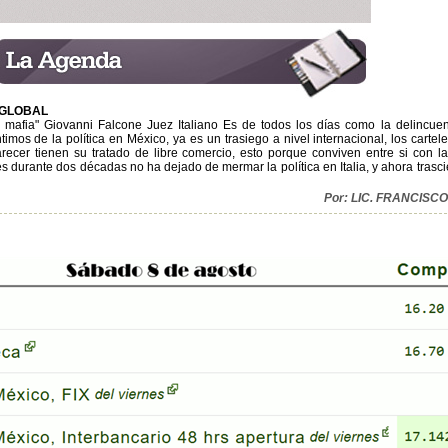
 GLOBAL
a mafia" Giovanni Falcone Juez Italiano Es de todos los días como la delincu
imos de la política en México, ya es un trasiego a nivel internacional, los carte
parecer tienen su tratado de libre comercio, esto porque conviven entre si con la
s durante dos décadas no ha dejado de mermar la política en Italia, y ahora trasc
Por: LIC. FRANCIS