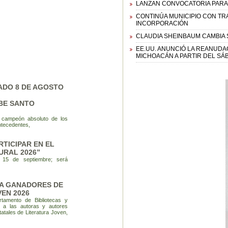
LANZAN CONVOCATORIA PARA 
CONTINÚA MUNICIPIO CON TR
INCORPORACIÓN
CLAUDIA SHEINBAUM CAMBIA 
EE.UU. ANUNCIÓ LA REANUDA
MICHOACÁN A PARTIR DEL SÁ
ADO 8 DE AGOSTO
BE SANTO
campeón absoluto de los
ntecedentes,
TICIPAR EN EL
URAL 2026”
l 15 de septiembre; será
RA GANADORES DE
EN 2026
rtamento de Bibliotecas y
ó a las autoras y autores
atales de Literatura Joven,