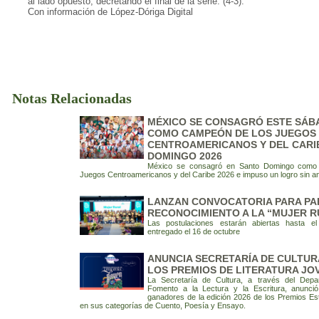
al lado opuesto, decretando el final de la serie. (4-3).
Con información de López-Dóriga Digital
Notas Relacionadas
MÉXICO SE CONSAGRÓ ESTE SÁB
COMO CAMPEÓN DE LOS JUEGOS
CENTROAMERICANOS Y DEL CARI
DOMINGO 2026
México se consagró en Santo Domingo como 
Juegos Centroamericanos y del Caribe 2026 e impuso un logro sin a
LANZAN CONVOCATORIA PARA PAR
RECONOCIMIENTO A LA “MUJER R
Las postulaciones estarán abiertas hasta e
entregado el 16 de octubre
ANUNCIA SECRETARÍA DE CULTU
LOS PREMIOS DE LITERATURA JOV
La Secretaría de Cultura, a través del Depa
Fomento a la Lectura y la Escritura, anunci
ganadores de la edición 2026 de los Premios Est
en sus categorías de Cuento, Poesía y Ensayo.