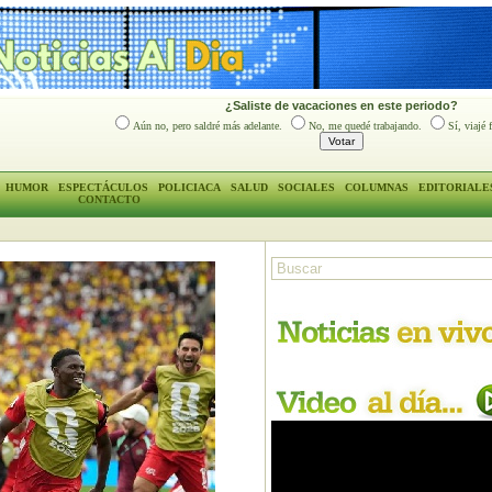
¿Saliste de vacaciones en este periodo?
Aún no, pero saldré más adelante.
No, me quedé trabajando.
Sí, viajé 
HUMOR
ESPECTÁCULOS
POLICIACA
SALUD
SOCIALES
COLUMNAS
EDITORIALE
CONTACTO