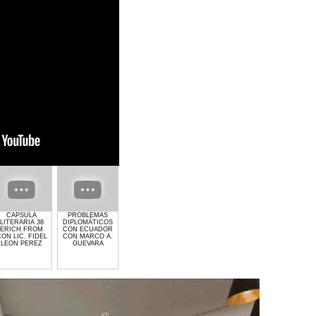
CAPSULA
PROBLEMAS
GIMNASIO GET
EL CRIMEN Y LA
PROCESO
LITERARIA 38
DIPLOMÁTICOS
LIFTED DE
POLITICA CON
ELECTORAL 2024
ERICH FROM
CON ECUADOR
LAURA MOLINA
MARCO
CON MARCO A.
ON LIC. FIDEL
CON MARCO A.
ANTONIO
GUEVARA
LEON PEREZ
GUEVARA
GUEVARA