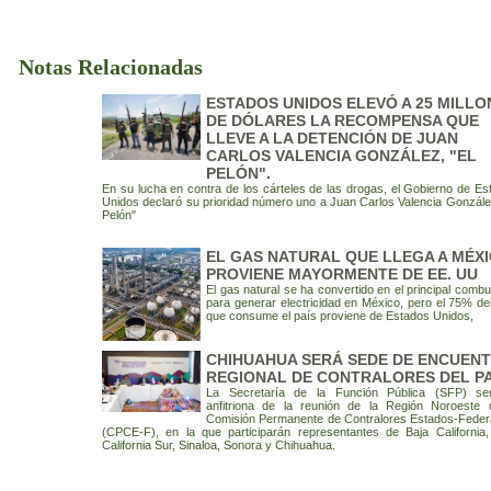
Notas Relacionadas
ESTADOS UNIDOS ELEVÓ A 25 MILLO
DE DÓLARES LA RECOMPENSA QUE
LLEVE A LA DETENCIÓN DE JUAN
CARLOS VALENCIA GONZÁLEZ, "EL
PELÓN".
En su lucha en contra de los cárteles de las drogas, el Gobierno de Es
Unidos declaró su prioridad número uno a Juan Carlos Valencia González
Pelón"
EL GAS NATURAL QUE LLEGA A MÉX
PROVIENE MAYORMENTE DE EE. UU
El gas natural se ha convertido en el principal combu
para generar electricidad en México, pero el 75% del
que consume el país proviene de Estados Unidos,
CHIHUAHUA SERÁ SEDE DE ENCUEN
REGIONAL DE CONTRALORES DEL PA
La Secretaría de la Función Pública (SFP) se
anfitriona de la reunión de la Región Noroeste 
Comisión Permanente de Contralores Estados-Feder
(CPCE-F), en la que participarán representantes de Baja California,
California Sur, Sinaloa, Sonora y Chihuahua.