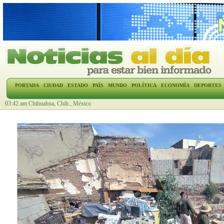
PORTADA
CIUDAD
ESTADO
PAÍS
MUNDO
POLÍTICA
ECONOMÍA
DEPORTES
03:42 am Chihuahua, Chih., México