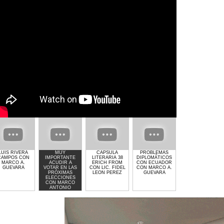
LUIS RIVERA
MUY
CAPSULA
PROBLEMAS
GIMNASIO GET
CAMPOS CON
IMPORTANTE
LITERARIA 38
DIPLOMÁTICOS
LIFTED DE
MARCO A.
ACUDIR A
ERICH FROM
CON ECUADOR
LAURA MOLINA
GUEVARA
VOTAR EN LAS
CON LIC. FIDEL
CON MARCO A.
PRÓXIMAS
LEON PEREZ
GUEVARA
ELECCIONES
CON MARCO
ANTONIO
GUEVARA