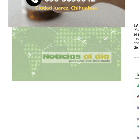
LA
"Si
el 
los
con
de 