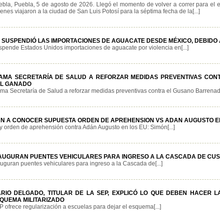
ebla, Puebla, 5 de agosto de 2026. Llegó el momento de volver a correr para el
enes viajaron a la ciudad de San Luis Potosí para la séptima fecha de la[...]
 SUSPENDIÓ LAS IMPORTACIONES DE AGUACATE DESDE MÉXICO, DEBIDO 
pende Estados Unidos importaciones de aguacate por violencia en[...]
AMA SECRETARÍA DE SALUD A REFORZAR MEDIDAS PREVENTIVAS CO
L GANADO
ma Secretaría de Salud a reforzar medidas preventivas contra el Gusano Barrenador
N A CONOCER SUPUESTA ORDEN DE APREHENSION VS ADAN AUGUSTO EN
 orden de aprehensión contra Adán Augusto en los EU: Simón[...]
AUGURAN PUENTES VEHICULARES PARA INGRESO A LA CASCADA DE CU
uguran puentes vehiculares para ingreso a la Cascada de[...]
RIO DELGADO, TITULAR DE LA SEP, EXPLICÓ LO QUE DEBEN HACER 
QUEMA MILITARIZADO
 ofrece regularización a escuelas para dejar el esquema[...]