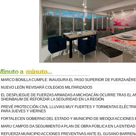
MARCO BONILLA CUMPLE: INAUGURA EL PASO SUPERIOR DE FUERZA AÉR
NUEVO LEÓN REVISARÁ COLEGIOS MILITARIZADOS
EL DESPLIEGUE DE FUERZAS ARMADAS A MICHOACÁN OCURRE TRAS EL A
SHEINBAUM DE REFORZAR LA SEGURIDAD EN LA REGIÓN
PREVÉ PROTECCIÓN CIVIL LLUVIAS MUY FUERTES Y TORMENTAS ELÉCTRI
PARA JUEVES Y VIERNES
FORTALECEN GOBIERNO DEL ESTADO Y MUNICIPIO DE MEOQUI ACCIONES E
MARU CAMPOS DA SEGUIMIENTO A PLAN DE OBRA PÚBLICA EN LA ENTIDAD
REFUERZA MUNICIPIO ACCIONES PREVENTIVAS ANTE EL GUSANO BARREN