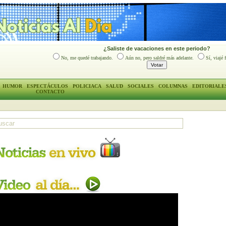
¿Saliste de vacaciones en este periodo?
No, me quedé trabajando.
Aún no, pero saldré más adelante.
Sí, viajé 
HUMOR
ESPECTÁCULOS
POLICIACA
SALUD
SOCIALES
COLUMNAS
EDITORIALE
CONTACTO