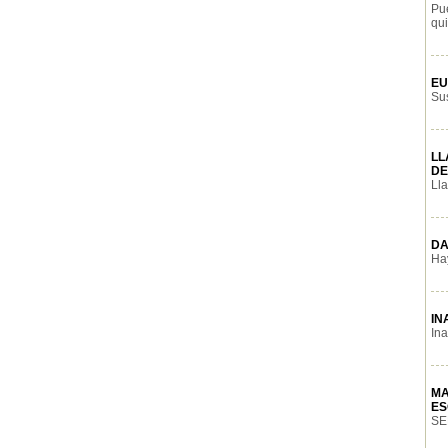
Pu
qui
EU
Sus
LL
DE
Lla
DA
Hay
IN
Ina
MA
ES
SEP