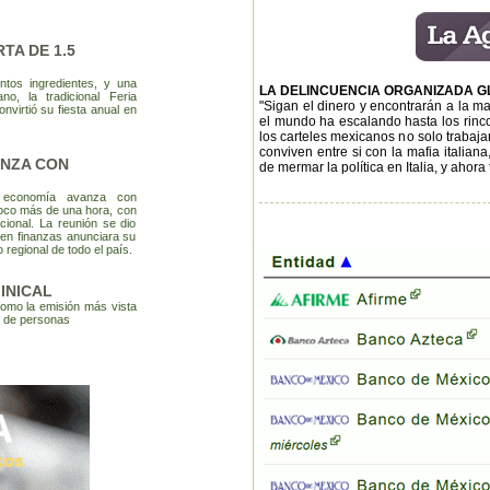
TA DE 1.5
ntos ingredientes, y una
LA DELINCUENCIA ORGANIZADA 
o, la tradicional Feria
"Sigan el dinero y encontrarán a la m
onvirtió su fiesta anual en
el mundo ha escalando hasta los rincon
los carteles mexicanos no solo trabajan
conviven entre si con la mafia italia
ANZA CON
de mermar la política en Italia, y ahor
a economía avanza con
poco más de una hora, con
ional. La reunión se dio
a en finanzas anunciara su
 regional de todo el país.
INICAL
omo la emisión más vista
es de personas