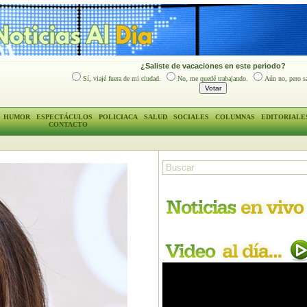
¿Saliste de vacaciones en este periodo?
Sí, viajé fuera de mi ciudad.
No, me quedé trabajando.
Aún no, pero sa
HUMOR
ESPECTÁCULOS
POLICIACA
SALUD
SOCIALES
COLUMNAS
EDITORIALE
CONTACTO