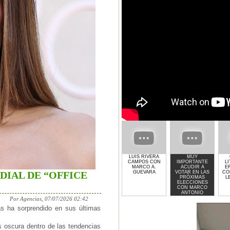
LUIS RIVERA
MUY
CAMPOS CON
IMPORTANTE
LI
MARCO A.
ACUDIR A
E
GUEVARA
VOTAR EN LAS
CON
DIAL DE “OFFICE
PRÓXIMAS
L
ELECCIONES
CON MARCO
ANTONIO
GUEVARA
Por Agencias, 07/07/2026 02:42
jas ha sorprendido en sus últimas
 oscura dentro de las tendencias