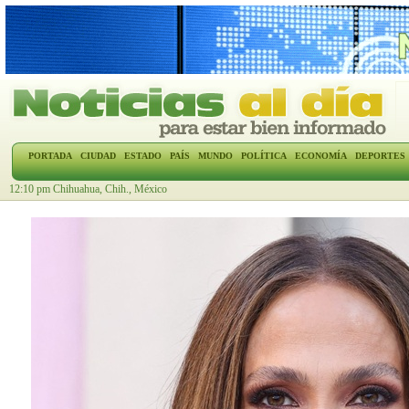
PORTADA
CIUDAD
ESTADO
PAÍS
MUNDO
POLÍTICA
ECONOMÍA
DEPORTES
12:10 pm Chihuahua, Chih., México