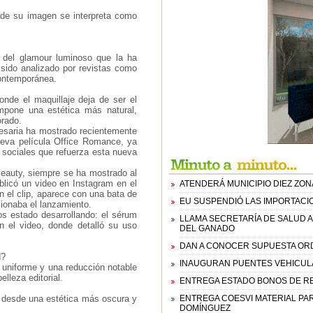
nde su imagen se interpreta como
e del glamour luminoso que la ha
a sido analizado por revistas como
contemporánea.
nde el maquillaje deja de ser el
impone una estética más natural,
orado.
esaria ha mostrado recientemente
nueva película Office Romance, ya
s sociales que refuerza esta nueva
Beauty, siempre se ha mostrado al
ublicó un video en Instagram en el
ATENDERÁ MUNICIPIO DIEZ ZON
n el clip, aparece con una bata de
EU SUSPENDIÓ LAS IMPORTACIO
ionaba el lanzamiento.
s estado desarrollando: el sérum
LLAMA SECRETARÍA DE SALUD
n el video, donde detalló su uso
DEL GANADO
DAN A CONOCER SUPUESTA ORD
d?
INAUGURAN PUENTES VEHICULA
l uniforme y una reducción notable
lleza editorial.
ENTREGA ESTADO BONOS DE RE
ta desde una estética más oscura y
ENTREGA COESVI MATERIAL PARA
DOMÍNGUEZ