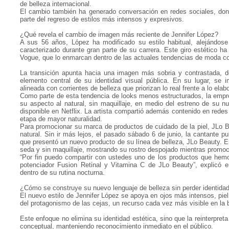
de belleza internacional.
El cambio también ha generado conversación en redes sociales, do
parte del regreso de estilos más intensos y expresivos.
¿Qué revela el cambio de imagen más reciente de Jennifer López?
A sus 56 años, López ha modificado su estilo habitual, alejándos
caracterizado durante gran parte de su carrera. Este giro estético h
Vogue, que lo enmarcan dentro de las actuales tendencias de moda 
La transición apunta hacia una imagen más sobria y contrastada, do
elemento central de su identidad visual pública. En su lugar, se 
alineada con corrientes de belleza que priorizan lo real frente a lo elab
Como parte de esta tendencia de looks menos estructurados, la empr
su aspecto al natural, sin maquillaje, en medio del estreno de su 
disponible en Netflix. La artista compartió además contenido en rede
etapa de mayor naturalidad.
Para promocionar su marca de productos de cuidado de la piel, JLo 
natural. Sin ir más lejos, el pasado sábado 6 de junio, la cantante p
que presentó un nuevo producto de su línea de belleza, JLo Beauty. E
seda y sin maquillaje, mostrando su rostro despojado mientras promoc
“Por fin puedo compartir con ustedes uno de los productos que hemo
potenciador Fusion Retinal y Vitamina C de JLo Beauty”, explicó e
dentro de su rutina nocturna.
¿Cómo se construye su nuevo lenguaje de belleza sin perder identida
El nuevo estilo de Jennifer López se apoya en ojos más intensos, pie
del protagonismo de las cejas, un recurso cada vez más visible en la be
Este enfoque no elimina su identidad estética, sino que la reinterpre
conceptual, manteniendo reconocimiento inmediato en el público.