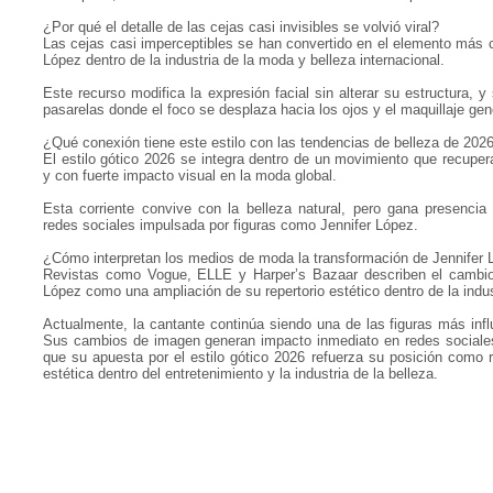
¿Por qué el detalle de las cejas casi invisibles se volvió viral?
Las cejas casi imperceptibles se han convertido en el elemento más
López dentro de la industria de la moda y belleza internacional.
Este recurso modifica la expresión facial sin alterar su estructura, 
pasarelas donde el foco se desplaza hacia los ojos y el maquillaje gen
¿Qué conexión tiene este estilo con las tendencias de belleza de 202
El estilo gótico 2026 se integra dentro de un movimiento que recuper
y con fuerte impacto visual en la moda global.
Esta corriente convive con la belleza natural, pero gana presenci
redes sociales impulsada por figuras como Jennifer López.
¿Cómo interpretan los medios de moda la transformación de Jennifer
Revistas como Vogue, ELLE y Harper’s Bazaar describen el cambio 
López como una ampliación de su repertorio estético dentro de la indust
Actualmente, la cantante continúa siendo una de las figuras más infl
Sus cambios de imagen generan impacto inmediato en redes sociales
que su apuesta por el estilo gótico 2026 refuerza su posición como r
estética dentro del entretenimiento y la industria de la belleza.