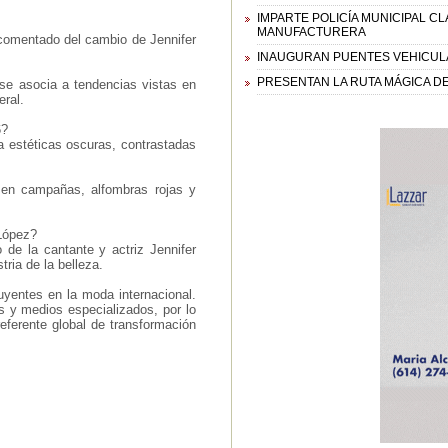
IMPARTE POLICÍA MUNICIPAL C
MANUFACTURERA
 comentado del cambio de Jennifer
INAUGURAN PUENTES VEHICULA
PRESENTAN LA RUTA MÁGICA D
y se asocia a tendencias vistas en
eral.
6?
a estéticas oscuras, contrastadas
a en campañas, alfombras rojas y
 López?
de la cantante y actriz Jennifer
ria de la belleza.
uyentes en la moda internacional.
 y medios especializados, por lo
eferente global de transformación