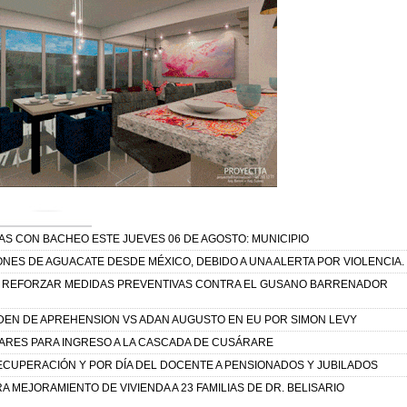
AS CON BACHEO ESTE JUEVES 06 DE AGOSTO: MUNICIPIO
NES DE AGUACATE DESDE MÉXICO, DEBIDO A UNA ALERTA POR VIOLENCIA.
 A REFORZAR MEDIDAS PREVENTIVAS CONTRA EL GUSANO BARRENADOR
EN DE APREHENSION VS ADAN AUGUSTO EN EU POR SIMON LEVY
RES PARA INGRESO A LA CASCADA DE CUSÁRARE
CUPERACIÓN Y POR DÍA DEL DOCENTE A PENSIONADOS Y JUBILADOS
 MEJORAMIENTO DE VIVIENDA A 23 FAMILIAS DE DR. BELISARIO