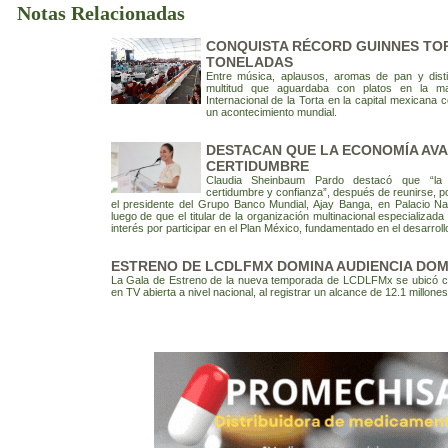
Notas Relacionadas
CONQUISTA RÉCORD GUINNES TOR
TONELADAS
Entre música, aplausos, aromas de pan y disti
multitud que aguardaba con platos en la man
Internacional de la Torta en la capital mexicana c
un acontecimiento mundial.
DESTACAN QUE LA ECONOMÍA AV
CERTIDUMBRE
Claudia Sheinbaum Pardo destacó que “l
certidumbre y confianza”, después de reunirse, 
el presidente del Grupo Banco Mundial, Ajay Banga, en Palacio Nac
luego de que el titular de la organización multinacional especializad
interés por participar en el Plan México, fundamentado en el desarrollo
ESTRENO DE LCDLFMX DOMINA AUDIENCIA DOM
La Gala de Estreno de la nueva temporada de LCDLFMx se ubicó c
en TV abierta a nivel nacional, al registrar un alcance de 12.1 millon