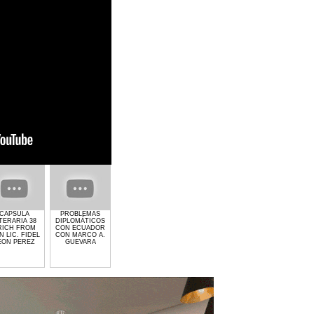
CAPSULA
PROBLEMAS
GIMNASIO GET
EL CRIMEN Y LA
PROCESO
TERARIA 38
DIPLOMÁTICOS
LIFTED DE
POLITICA CON
ELECTORAL 2024
RICH FROM
CON ECUADOR
LAURA MOLINA
MARCO
CON MARCO A.
 LIC. FIDEL
CON MARCO A.
ANTONIO
GUEVARA
EON PEREZ
GUEVARA
GUEVARA