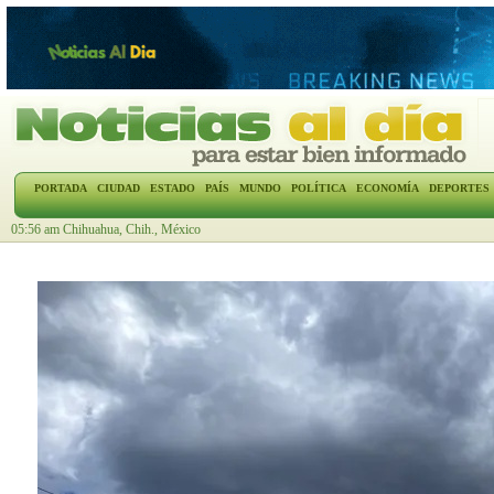
PORTADA
CIUDAD
ESTADO
PAÍS
MUNDO
POLÍTICA
ECONOMÍA
DEPORTES
05:56 am Chihuahua, Chih., México