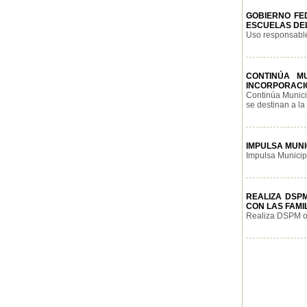
GOBIERNO FED
ESCUELAS DEL
Uso responsable 
CONTINÚA M
INCORPORACI
Continúa Munici
se destinan a la 
IMPULSA MUNI
Impulsa Municipi
REALIZA DSP
CON LAS FAMI
Realiza DSPM ope