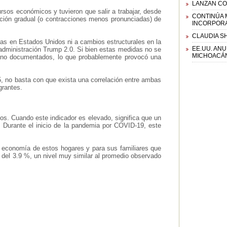
LANZAN CO
sos económicos y tuvieron que salir a trabajar, desde
CONTINÚA 
ación gradual (o contracciones menos pronunciadas) de
INCORPOR
CLAUDIA S
as en Estados Unidos ni a cambios estructurales en la
EE.UU. AN
administración Trump 2.0. Si bien estas medidas no se
MICHOACÁN
s no documentados, lo que probablemente provocó una
5, no basta con que exista una correlación entre ambas
grantes.
s. Cuando este indicador es elevado, significa que un
 Durante el inicio de la pandemia por COVID-19, este
a economía de estos hogares y para sus familiares que
del 3.9 %, un nivel muy similar al promedio observado