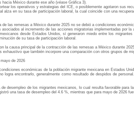
s hacia México durante ese año (véase Gráfica 3).
ear los operativos y estrategias del ICE, o posiblemente agotaron sus recur
 alza en su tasa de participación laboral, la cual coincide con una recuper
da de las remesas a México durante 2025 no se debió a condiciones económic
s asociados al incremento de las acciones migratorias implementadas por la 
e mexicanos desde Estados Unidos, sí generaron miedo entre los migrante
inución de su tasa de participación laboral.
on la causa principal de la contracción de las remesas a México durante 202
más exhaustivo que también incorpore una comparación con otros grupos de mi
n mayo de 2026
s condiciones económicas de la población migrante mexicana en Estados Unido
o logra encontrarlo, generalmente como resultado de despidos de personal.
 de desempleo de los migrantes mexicanos, lo cual resulta favorable para l
istró una tasa de desempleo del 4.6 %, mientras que para mayo de 2026 fue 