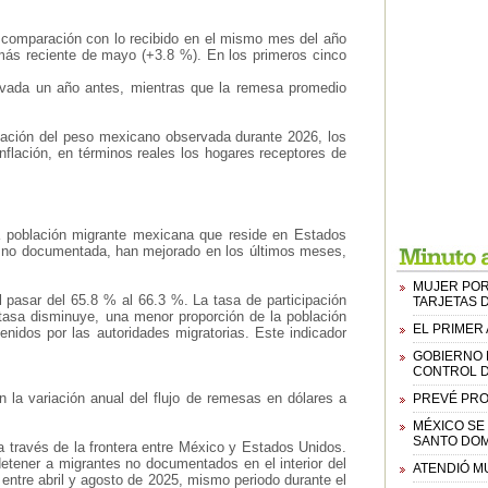
 comparación con lo recibido en el mismo mes del año
 más reciente de mayo (+3.8 %). En los primeros cinco
rvada un año antes, mientras que la remesa promedio
ciación del peso mexicano observada durante 2026, los
nflación, en términos reales los hogares receptores de
la población migrante mexicana que reside en Estados
a no documentada, han mejorado en los últimos meses,
MUJER PORT
 pasar del 65.8 % al 66.3 %. La tasa de participación
TARJETAS 
 tasa disminuye, una menor proporción de la población
EL PRIMER
nidos por las autoridades migratorias. Este indicador
GOBIERNO 
CONTROL D
 la variación anual del flujo de remesas en dólares a
PREVÉ PROT
MÉXICO SE
SANTO DOM
a través de la frontera entre México y Estados Unidos.
etener a migrantes no documentados en el interior del
ATENDIÓ MU
entre abril y agosto de 2025, mismo periodo durante el