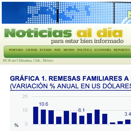
PORTADA
CIUDAD
ESTADO
PAÍS
MUNDO
POLÍTICA
ECONOMÍA
DEPORTES
06:36 am Chihuahua, Chih., México