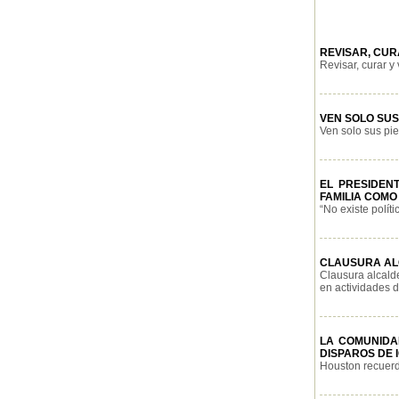
REVISAR, CUR
Revisar, curar y 
VEN SOLO SUS
Ven solo sus pie
EL PRESIDEN
FAMILIA COMO
“No existe políti
CLAUSURA ALC
Clausura alcald
en actividades de
LA COMUNIDA
DISPAROS DE I
Houston recuerd