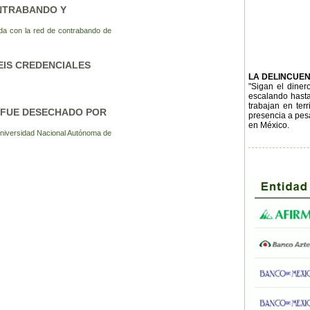
ONTRABANDO Y
ada con la red de contrabando de
SEIS CREDENCIALES
LA DELINCUE
"Sigan el diner
escalando hasta 
trabajan en terr
M FUE DESECHADO POR
presencia a pesa
en México.
 Universidad Nacional Autónoma de