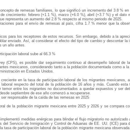
oncepto de remesas familiares, lo que significó un incremento del 3.8 % en
de crecimiento: febrero (+1.1 %), marzo (+6.0 %), abril (+3.7 %) y el dato
que representa un aumento del 2.8 % respecto al mismo periodo de 2025.
aciones para el envío de remesas al país, cifra 1.7 % menor que la obse
icos para los receptores de estos recursos. Sin embargo, debido a la apre
r enviado. Así, al considerar el efecto del tipo de cambio y descontar la i
s un año antes.
ticipación laboral sube al 66.3 %
rvey (CPS), es posible dar seguimiento continuo al desempeño laboral de 
rantes mexicanos, considerando tanto a la población documentada como a l
dministración en Estados Unidos.
eciente en la tasa de participación laboral de los migrantes mexicanos, al
a laboral respecto del total de la población de 16 años y más. Cuando esta
r temor entre los migrantes no documentados a quedar expuestos y ser dete
o desde septiembre de ese año comenzó a recuperarse.
o ser responsable de la caída de las remesas en 2025
oral de la población migrante mexicana entre 2025 y 2026 y se compara con
implementó medidas enérgicas para blindar el flujo migratorio no autorizado 
os del Servicio de Inmigración y Control de Aduanas de EE. UU. (ICE) para d
a tasa de participación laboral de la población migrante mexicana observada 