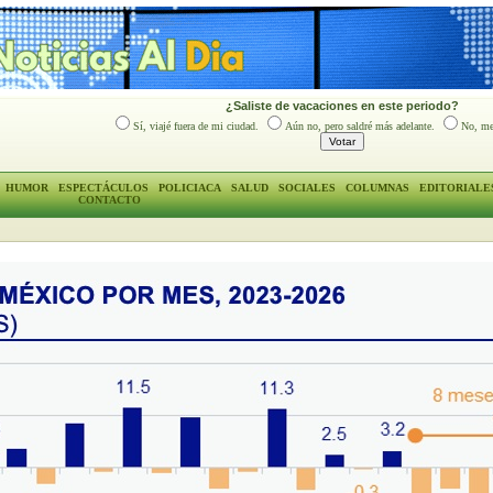
¿Saliste de vacaciones en este periodo?
Sí, viajé fuera de mi ciudad.
Aún no, pero saldré más adelante.
No, me
HUMOR
ESPECTÁCULOS
POLICIACA
SALUD
SOCIALES
COLUMNAS
EDITORIALE
CONTACTO