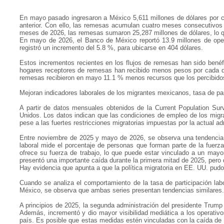
En mayo pasado ingresaron a México 5,611 millones de dólares por c
anterior. Con ello, las remesas acumulan cuatro meses consecutivos 
meses de 2026, las remesas sumaron 25,287 millones de dólares, lo 
En mayo de 2026, el Banco de México reportó 13.9 millones de oper
registró un incremento del 5.8 %, para ubicarse en 404 dólares.
Estos incrementos recientes en los flujos de remesas han sido benéf
hogares receptores de remesas han recibido menos pesos por cada dóla
remesas recibieron en mayo 11.1 % menos recursos que los percibido
Mejoran indicadores laborales de los migrantes mexicanos, tasa de par
A partir de datos mensuales obtenidos de la Current Population Su
Unidos. Los datos indican que las condiciones de empleo de los mig
pese a las fuertes restricciones migratorias impuestas por la actual a
Entre noviembre de 2025 y mayo de 2026, se observa una tendencia cr
laboral mide el porcentaje de personas que forman parte de la fuerz
ofrece su fuerza de trabajo, lo que puede estar vinculado a un mayo
presentó una importante caída durante la primera mitad de 2025, per
Hay evidencia que apunta a que la política migratoria en EE. UU. pud
Cuando se analiza el comportamiento de la tasa de participación lab
México, se observa que ambas series presentan tendencias similares.
A principios de 2025, la segunda administración del presidente Trump 
Además, incrementó y dio mayor visibilidad mediática a los operativ
país. Es posible que estas medidas estén vinculadas con la caída de l