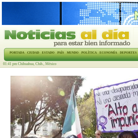
PORTADA
CIUDAD
ESTADO
PAÍS
MUNDO
POLÍTICA
ECONOMÍA
DEPORTES
01:41 pm Chihuahua, Chih., México