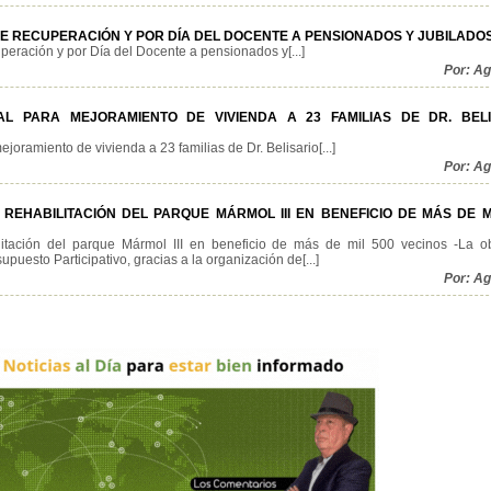
E RECUPERACIÓN Y POR DÍA DEL DOCENTE A PENSIONADOS Y JUBILADO
eración y por Día del Docente a pensionados y[...]
Por: A
AL PARA MEJORAMIENTO DE VIVIENDA A 23 FAMILIAS DE DR. BELI
joramiento de vivienda a 23 familias de Dr. Belisario[...]
Por: A
EHABILITACIÓN DEL PARQUE MÁRMOL III EN BENEFICIO DE MÁS DE M
litación del parque Mármol III en beneficio de más de mil 500 vecinos -La o
puesto Participativo, gracias a la organización de[...]
Por: A