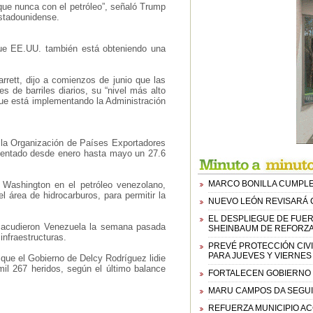
que nunca con el petróleo”, señaló Trump
estadounidense.
ue EE.UU. también está obteniendo una
rett, dijo a comienzos de junio que las
 de barriles diarios, su “nivel más alto
que está implementando la Administración
r la Organización de Países Exportadores
mentado desde enero hasta mayo un 27.6
MARCO BONILLA CUMPLE
Washington en el petróleo venezolano,
 área de hidrocarburos, para permitir la
NUEVO LEÓN REVISARÁ 
EL DESPLIEGUE DE FUE
 sacudieron Venezuela la semana pasada
SHEINBAUM DE REFORZA
infraestructuras.
PREVÉ PROTECCIÓN CIVI
PARA JUEVES Y VIERNES
que el Gobierno de Delcy Rodríguez lidie
mil 267 heridos, según el último balance
FORTALECEN GOBIERNO D
MARU CAMPOS DA SEGUIM
REFUERZA MUNICIPIO A