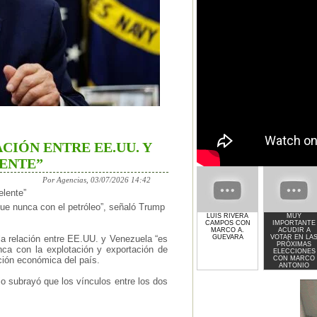
CIÓN ENTRE EE.UU. Y
ENTE”
Por Agencias, 03/07/2026 14:42
elente”
ue nunca con el petróleo”, señaló Trump
LUIS RIVERA
MUY
CAMPOS CON
IMPORTANTE
MARCO A.
ACUDIR A
GUEVARA
VOTAR EN LA
la relación entre EE.UU. y Venezuela “es
PRÓXIMAS
nca con la explotación y exportación de
ELECCIONES
CON MARCO
ción económica del país.
ANTONIO
GUEVARA
o subrayó que los vínculos entre los dos