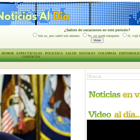
¿Saliste de vacaciones en este periodo?
Aún no, pero saldré más adelante.
No, me quedé trabajando.
Sí, viajé 
HUMOR
ESPECTÁCULOS
POLICIACA
SALUD
SOCIALES
COLUMNAS
EDITORIALE
CONTACTO