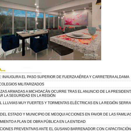
: INAUGURA EL PASO SUPERIOR DE FUERZA AÉREA Y CARRETERA ALDAMA
COLEGIOS MILITARIZADOS
RZAS ARMADAS A MICHOACÁN OCURRE TRAS EL ANUNCIO DE LA PRESIDENT
R LA SEGURIDAD EN LA REGIÓN
L LLUVIAS MUY FUERTES Y TORMENTAS ELÉCTRICAS EN LA REGIÓN SERR
EL ESTADO Y MUNICIPIO DE MEOQUI ACCIONES EN FAVOR DE LAS FAMILIA
IENTO A PLAN DE OBRA PÚBLICA EN LA ENTIDAD
CCIONES PREVENTIVAS ANTE EL GUSANO BARRENADOR CON CAPACITACIÓN