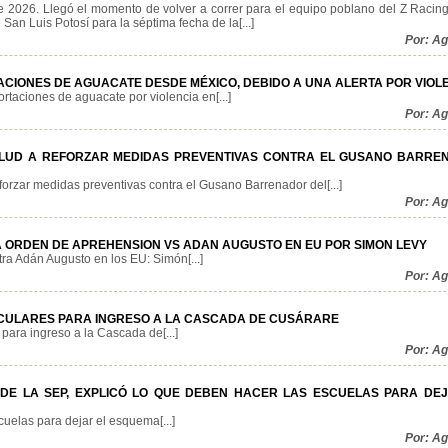
e 2026. Llegó el momento de volver a correr para el equipo poblano del Z Racin
San Luis Potosí para la séptima fecha de la[...]
Por: A
ACIONES DE AGUACATE DESDE MÉXICO, DEBIDO A UNA ALERTA POR VIOLE
aciones de aguacate por violencia en[...]
Por: A
ALUD A REFORZAR MEDIDAS PREVENTIVAS CONTRA EL GUSANO BARRE
forzar medidas preventivas contra el Gusano Barrenador del[...]
Por: A
 ORDEN DE APREHENSION VS ADAN AUGUSTO EN EU POR SIMON LEVY
a Adán Augusto en los EU: Simón[...]
Por: A
CULARES PARA INGRESO A LA CASCADA DE CUSÁRARE
para ingreso a la Cascada de[...]
Por: A
 DE LA SEP, EXPLICÓ LO QUE DEBEN HACER LAS ESCUELAS PARA DE
uelas para dejar el esquema[...]
Por: A