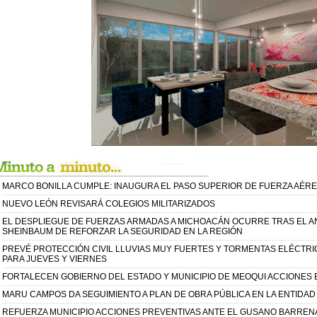
MARCO BONILLA CUMPLE: INAUGURA EL PASO SUPERIOR DE FUERZA AÉR
NUEVO LEÓN REVISARÁ COLEGIOS MILITARIZADOS
EL DESPLIEGUE DE FUERZAS ARMADAS A MICHOACÁN OCURRE TRAS EL A
SHEINBAUM DE REFORZAR LA SEGURIDAD EN LA REGIÓN
PREVÉ PROTECCIÓN CIVIL LLUVIAS MUY FUERTES Y TORMENTAS ELÉCTRI
PARA JUEVES Y VIERNES
FORTALECEN GOBIERNO DEL ESTADO Y MUNICIPIO DE MEOQUI ACCIONES E
MARU CAMPOS DA SEGUIMIENTO A PLAN DE OBRA PÚBLICA EN LA ENTIDAD
REFUERZA MUNICIPIO ACCIONES PREVENTIVAS ANTE EL GUSANO BARREN