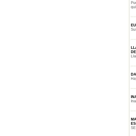
Pu
qui
EU
Sus
LL
DE
Lla
DA
Hay
IN
Ina
MA
ES
SEP