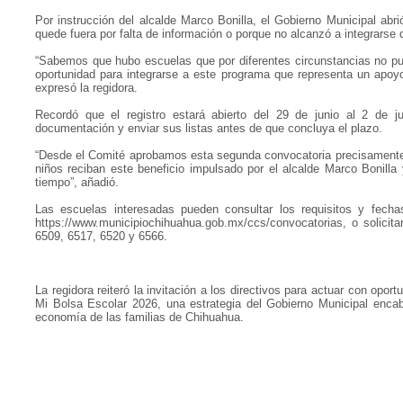
Por instrucción del alcalde Marco Bonilla, el Gobierno Municipal abr
quede fuera por falta de información o porque no alcanzó a integrarse 
“Sabemos que hubo escuelas que por diferentes circunstancias no pud
oportunidad para integrarse a este programa que representa un apoyo
expresó la regidora.
Recordó que el registro estará abierto del 29 de junio al 2 de ju
documentación y enviar sus listas antes de que concluya el plazo.
“Desde el Comité aprobamos esta segunda convocatoria precisamente
niños reciban este beneficio impulsado por el alcalde Marco Bonill
tiempo”, añadió.
Las escuelas interesadas pueden consultar los requisitos y fechas
https://www.municipiochihuahua.gob.mx/ccs/convocatorias, o solicit
6509, 6517, 6520 y 6566.
La regidora reiteró la invitación a los directivos para actuar con opo
Mi Bolsa Escolar 2026, una estrategia del Gobierno Municipal encab
economía de las familias de Chihuahua.