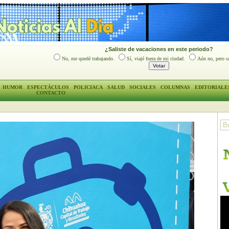
¿Saliste de vacaciones en este periodo?
No, me quedé trabajando.
Sí, viajé fuera de mi ciudad.
Aún no, pero sa
HUMOR
ESPECTÁCULOS
POLICIACA
SALUD
SOCIALES
COLUMNAS
EDITORIALE
CONTACTO