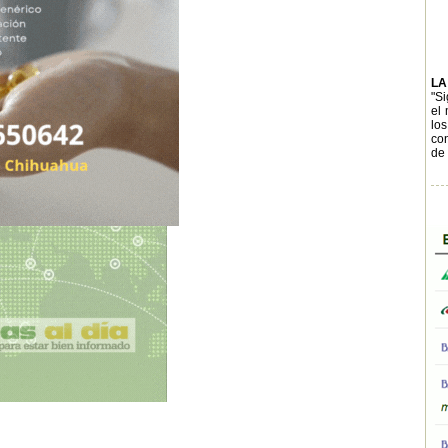
LA
"Si
el 
los
con
de 