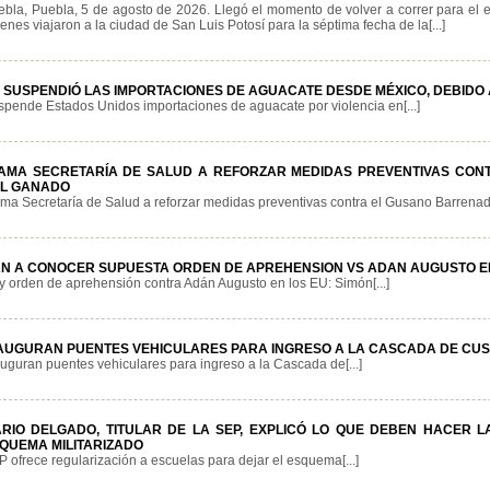
ebla, Puebla, 5 de agosto de 2026. Llegó el momento de volver a correr para el
enes viajaron a la ciudad de San Luis Potosí para la séptima fecha de la[...]
 SUSPENDIÓ LAS IMPORTACIONES DE AGUACATE DESDE MÉXICO, DEBIDO 
pende Estados Unidos importaciones de aguacate por violencia en[...]
AMA SECRETARÍA DE SALUD A REFORZAR MEDIDAS PREVENTIVAS CO
L GANADO
ma Secretaría de Salud a reforzar medidas preventivas contra el Gusano Barrenador
N A CONOCER SUPUESTA ORDEN DE APREHENSION VS ADAN AUGUSTO EN
 orden de aprehensión contra Adán Augusto en los EU: Simón[...]
AUGURAN PUENTES VEHICULARES PARA INGRESO A LA CASCADA DE CU
uguran puentes vehiculares para ingreso a la Cascada de[...]
RIO DELGADO, TITULAR DE LA SEP, EXPLICÓ LO QUE DEBEN HACER 
QUEMA MILITARIZADO
 ofrece regularización a escuelas para dejar el esquema[...]