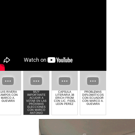
LUIS RIVERA
MUY
CAPSULA
PROBLEMAS
GIMNASIO GET
CAMPOS CON
IMPORTANTE
LITERARIA 38
DIPLOMÁTICOS
LIFTED DE
MARCO A.
ACUDIR A
ERICH FROM
CON ECUADOR
LAURA MOLINA
GUEVARA
VOTAR EN LAS
CON LIC. FIDEL
CON MARCO A.
PRÓXIMAS
LEON PEREZ
GUEVARA
ELECCIONES
CON MARCO
ANTONIO
GUEVARA