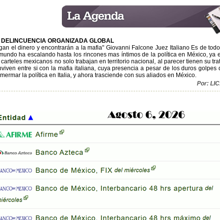
 DELINCUENCIA ORGANIZADA GLOBAL
gan el dinero y encontrarán a la mafia" Giovanni Falcone Juez Italiano Es de tod
mundo ha escalando hasta los rincones mas íntimos de la política en México, ya es
 carteles mexicanos no solo trabajan en territorio nacional, al parecer tienen su tr
viven entre si con la mafia italiana, cuya presencia a pesar de los duros golpe
mermar la política en Italia, y ahora trasciende con sus aliados en México.
Por: L