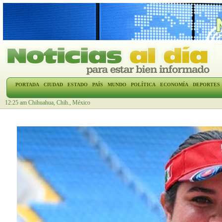
PORTADA
CIUDAD
ESTADO
PAÍS
MUNDO
POLÍTICA
ECONOMÍA
DEPORTES
12:25 am Chihuahua, Chih., México