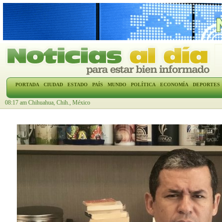
PORTADA
CIUDAD
ESTADO
PAÍS
MUNDO
POLÍTICA
ECONOMÍA
DEPORTES
08:17 am Chihuahua, Chih., México