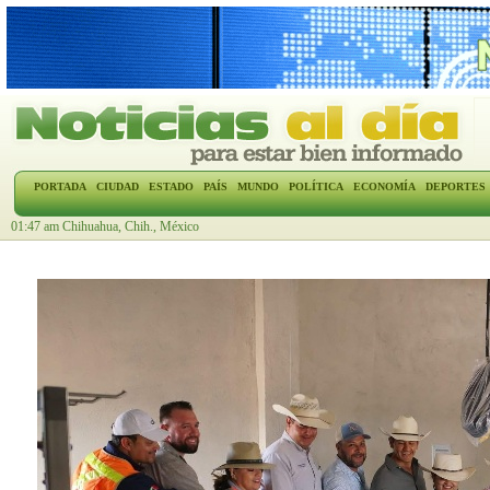
PORTADA
CIUDAD
ESTADO
PAÍS
MUNDO
POLÍTICA
ECONOMÍA
DEPORTES
01:47 am Chihuahua, Chih., México