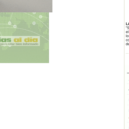
L
"
e
lo
c
de