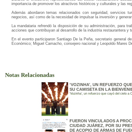
importancia de promover los atractivos históricos y culturales y las re
Además abordaron temas relacionados con seguridad, servicios tu
negocios, así como de la necesidad de impulsar la inversión y generar
La mandataria refrendó la disposición de su administración, para tr
acciones que contribuyan al desarrollo de la industria restaurantera y tu
En el evento participaron Santiago De la Peña, secretario general de
Económico; Miguel Camacho, consejero nacional y Leopoldo Mares Del
Notas Relacionadas
‘VOZINHA’, UN REFUERZO QU
SU CAMISETA EN LA BIENVENI
‘Vozinha’, un refuerzo que cayó del cielo a
FUERON VINCULADOS A PROCE
CIUDAD JUÁREZ, POR SU PRE
DE ACOPIO DE ARMAS DE FU