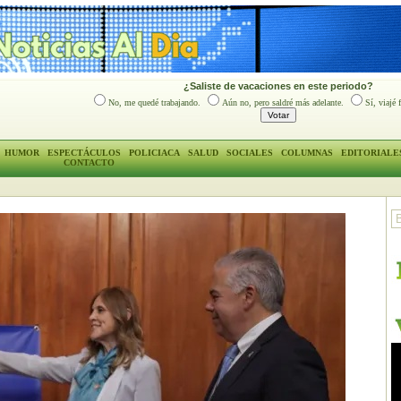
¿Saliste de vacaciones en este periodo?
No, me quedé trabajando.
Aún no, pero saldré más adelante.
Sí, viajé 
HUMOR
ESPECTÁCULOS
POLICIACA
SALUD
SOCIALES
COLUMNAS
EDITORIALE
CONTACTO