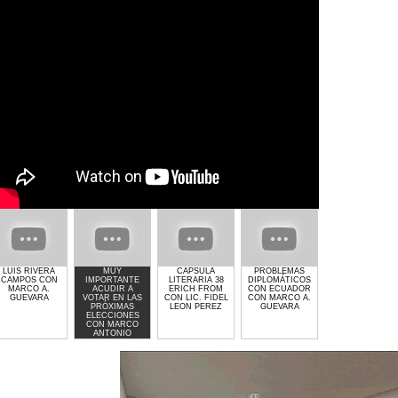
LUIS RIVERA
MUY
CAPSULA
PROBLEMAS
GIMNASIO GET
CAMPOS CON
IMPORTANTE
LITERARIA 38
DIPLOMÁTICOS
LIFTED DE
MARCO A.
ACUDIR A
ERICH FROM
CON ECUADOR
LAURA MOLINA
GUEVARA
VOTAR EN LAS
CON LIC. FIDEL
CON MARCO A.
PRÓXIMAS
LEON PEREZ
GUEVARA
ELECCIONES
CON MARCO
ANTONIO
GUEVARA