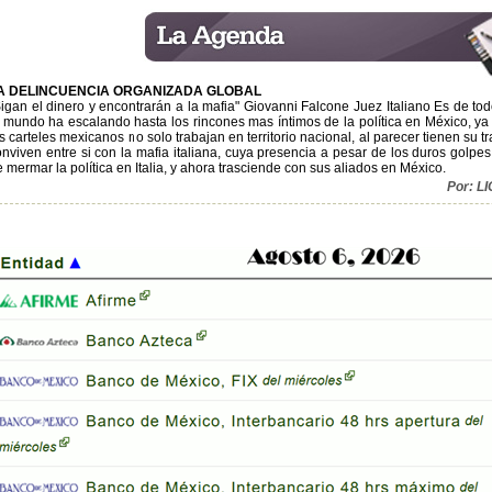
A DELINCUENCIA ORGANIZADA GLOBAL
Sigan el dinero y encontrarán a la mafia" Giovanni Falcone Juez Italiano Es de to
l mundo ha escalando hasta los rincones mas íntimos de la política en México, ya e
s carteles mexicanos no solo trabajan en territorio nacional, al parecer tienen su t
onviven entre si con la mafia italiana, cuya presencia a pesar de los duros golp
 mermar la política en Italia, y ahora trasciende con sus aliados en México.
Por: 