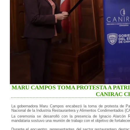
MARU CAMPOS TOMA PROTESTA A PATRI
CANIRAC 
La gobernadora Maru Campos encabezó la toma de protesta de Pat
Nacional de la Industria Restaurantera y Alimentos Condimentados (
La ceremonia se desarrolló con la presencia de Ignacio Alarcón R
mandataria sostuvo una reunión de trabajo con el objetivo de fortalecer 
Durante el encuentro, representantes del sector restaurantero desta