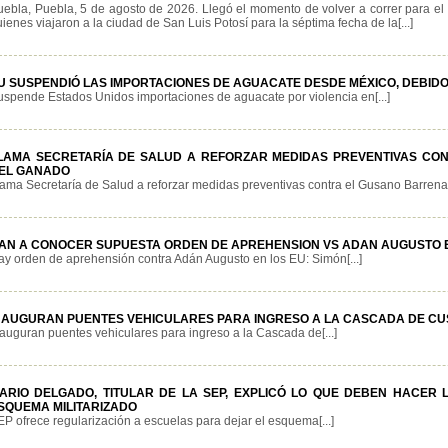
uebla, Puebla, 5 de agosto de 2026. Llegó el momento de volver a correr para e
ienes viajaron a la ciudad de San Luis Potosí para la séptima fecha de la[...]
U SUSPENDIÓ LAS IMPORTACIONES DE AGUACATE DESDE MÉXICO, DEBIDO
uspende Estados Unidos importaciones de aguacate por violencia en[...]
LAMA SECRETARÍA DE SALUD A REFORZAR MEDIDAS PREVENTIVAS C
EL GANADO
lama Secretaría de Salud a reforzar medidas preventivas contra el Gusano Barrenado
AN A CONOCER SUPUESTA ORDEN DE APREHENSION VS ADAN AUGUSTO E
ay orden de aprehensión contra Adán Augusto en los EU: Simón[...]
NAUGURAN PUENTES VEHICULARES PARA INGRESO A LA CASCADA DE C
nauguran puentes vehiculares para ingreso a la Cascada de[...]
ARIO DELGADO, TITULAR DE LA SEP, EXPLICÓ LO QUE DEBEN HACER
SQUEMA MILITARIZADO
P ofrece regularización a escuelas para dejar el esquema[...]