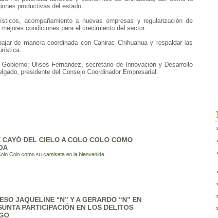
giones productivas del estado.
rísticos, acompañamiento a nuevas empresas y regularización de
 mejores condiciones para el crecimiento del sector.
abajar de manera coordinada con Canirac Chihuahua y respaldar las
rística.
 Gobierno; Ulises Fernández, secretario de Innovación y Desarrollo
gado, presidente del Consejo Coordinador Empresarial.
E CAYÓ DEL CIELO A COLO COLO COMO
DA
 Colo Colo como su camiseta en la bienvenida
SO JAQUELINE “N” Y A GERARDO “N” EN
SUNTA PARTICIPACIÓN EN LOS DELITOS
EGO