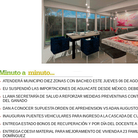
ATENDERÁ MUNICIPIO DIEZ ZONAS CON BACHEO ESTE JUEVES 06 DE AGO
EU SUSPENDIÓ LAS IMPORTACIONES DE AGUACATE DESDE MÉXICO, DEBID
LLAMA SECRETARÍA DE SALUD A REFORZAR MEDIDAS PREVENTIVAS CO
DEL GANADO
DAN A CONOCER SUPUESTA ORDEN DE APREHENSION VS ADAN AUGUSTO 
INAUGURAN PUENTES VEHICULARES PARA INGRESO A LA CASCADA DE 
ENTREGA ESTADO BONOS DE RECUPERACIÓN Y POR DÍA DEL DOCENTE A
ENTREGA COESVI MATERIAL PARA MEJORAMIENTO DE VIVIENDA A 23 FAMIL
DOMÍNGUEZ