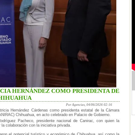
CIA HERNÁNDEZ COMO PRESIDENTA DE
CHIHUAHUA
Por Agencias, 04/06/2026 02:16
ricia Hernández Cárdenas como presidenta estatal de la Cámara
CANIRAC) Chihuahua, en acto celebrado en Palacio de Gobierno.
odríguez Pacheco, presidente nacional de Canirac, con quien la
la colaboración con la iniciativa privada.
caron el potencial turístico y económico de Chihuahua, así como la