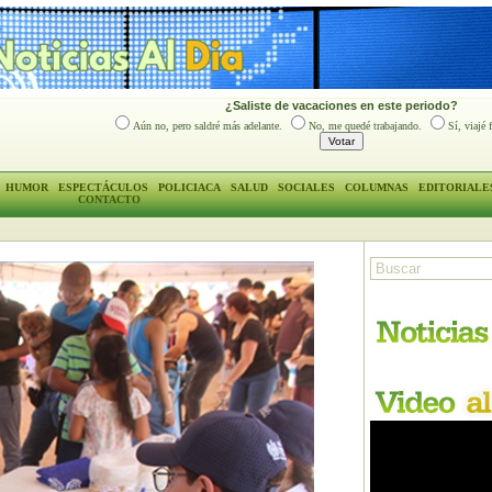
¿Saliste de vacaciones en este periodo?
Aún no, pero saldré más adelante.
No, me quedé trabajando.
Sí, viajé 
HUMOR
ESPECTÁCULOS
POLICIACA
SALUD
SOCIALES
COLUMNAS
EDITORIALE
CONTACTO