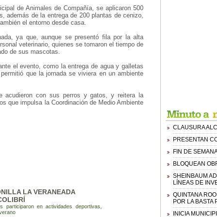
unicipal de Animales de Compañía, se aplicaron 500
s, además de la entrega de 200 plantas de cenizo,
 también el entorno desde casa.
nada, ya que, aunque se presentó fila por la alta
personal veterinario, quienes se tomaron el tiempo de
idado de sus mascotas.
ante el evento, como la entrega de agua y galletas
 permitió que la jornada se viviera en un ambiente
e acudieron con sus perros y gatos, y reitera la
cios que impulsa la Coordinación de Medio Ambiente
CLAUSURA ALC
PRESENTAN CO
FIN DE SEMAN
BLOQUEAN OBR
SHEINBAUM AD
LÍNEAS DE INV
NILLA LA VERANEADA
QUINTANA ROO 
COLIBRÍ
POR LA BASTA
 participaron en actividades deportivas,
 verano
INICIA MUNIC