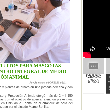
ATUITOS PARA MASCOTAS
NTRO INTEGRAL DE MEDIO
LUIS RIVERA
IÓN ANIMAL
CAMPOS CON
MARCO A.
GUEVARA
V
Por Agencias, 04/06/2026 02:11
a y plantas de ornato en una jornada cercana y con
nte y Protección Animal, otorgó más de 2 mil 150
as con el objetivo de acercar atención preventiva,
l en Chihuahua Capital en el arranque de obra del
zado por el alcalde Marco Bonilla.