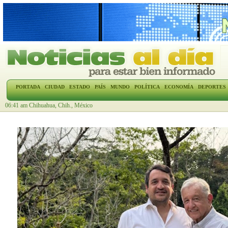
PORTADA
CIUDAD
ESTADO
PAÍS
MUNDO
POLÍTICA
ECONOMÍA
DEPORTES
06:41 am Chihuahua, Chih., México