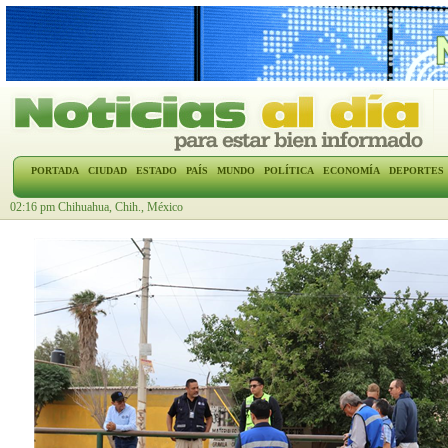
PORTADA
CIUDAD
ESTADO
PAÍS
MUNDO
POLÍTICA
ECONOMÍA
DEPORTES
02:16 pm Chihuahua, Chih., México