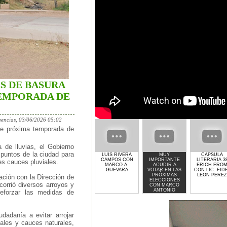
S DE BASURA
EMPORADA DE
encias, 03/06/2026 05:02
te próxima temporada de
 de lluvias, el Gobierno
 puntos de la ciudad para
LUIS RIVERA
MUY
CAPSULA
CAMPOS CON
IMPORTANTE
LITERARIA 3
les cauces pluviales.
MARCO A.
ACUDIR A
ERICH FRO
GUEVARA
VOTAR EN LAS
CON LIC. FID
PRÓXIMAS
LEON PEREZ
ación con la Dirección de
ELECCIONES
corrió diversos arroyos y
CON MARCO
ANTONIO
reforzar las medidas de
GUEVARA
dadanía a evitar arrojar
ales y cauces naturales,