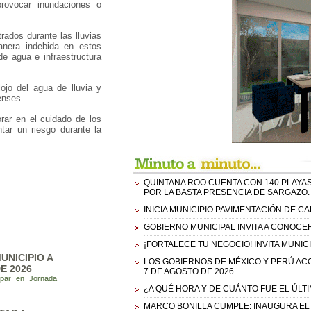
rovocar inundaciones o
rados durante las lluvias
anera indebida en estos
de agua e infraestructura
ojo del agua de lluvia y
enses.
orar en el cuidado de los
tar un riesgo durante la
QUINTANA ROO CUENTA CON 140 PLAYAS
POR LA BASTA PRESENCIA DE SARGAZO.
INICIA MUNICIPIO PAVIMENTACIÓN DE 
GOBIERNO MUNICIPAL INVITA A CONOCE
¡FORTALECE TU NEGOCIO! INVITA MUNIC
UNICIPIO A
LOS GOBIERNOS DE MÉXICO Y PERÚ AC
E 2026
7 DE AGOSTO DE 2026
cipar en Jornada
¿A QUÉ HORA Y DE CUÁNTO FUE EL ÚLT
MARCO BONILLA CUMPLE: INAUGURA EL