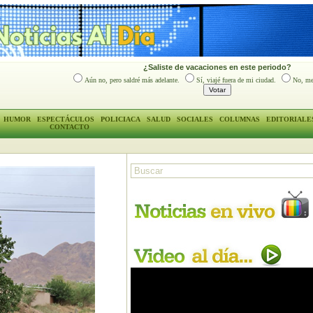
¿Saliste de vacaciones en este periodo?
Aún no, pero saldré más adelante.
Sí, viajé fuera de mi ciudad.
No, me
HUMOR
ESPECTÁCULOS
POLICIACA
SALUD
SOCIALES
COLUMNAS
EDITORIALE
CONTACTO