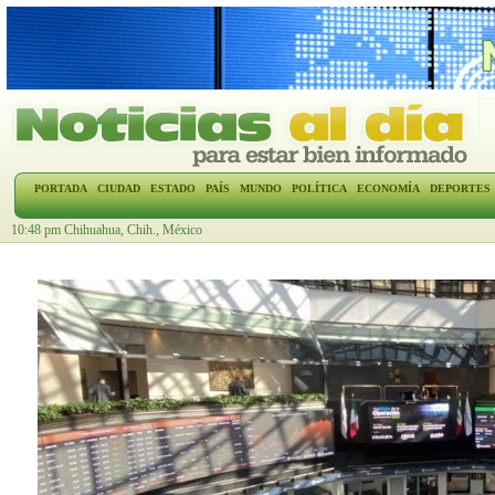
PORTADA
CIUDAD
ESTADO
PAÍS
MUNDO
POLÍTICA
ECONOMÍA
DEPORTES
10:48 pm Chihuahua, Chih., México