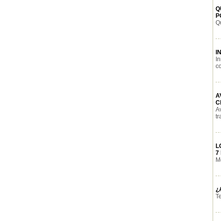
Q
P
Qu
I
I
co
A
C
A
tr
L
7
Mé
¿
Te