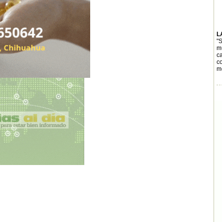
L
"S
mu
c
c
me