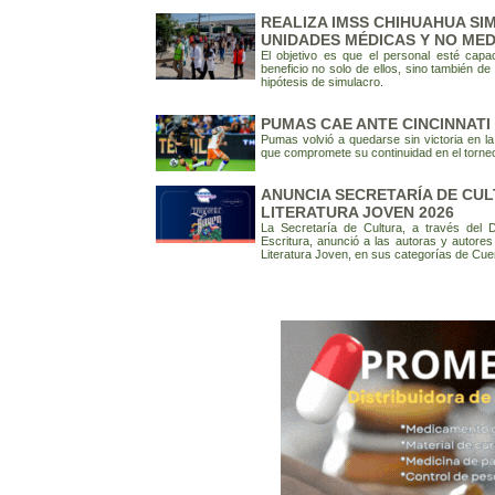
REALIZA IMSS CHIHUAHUA SI
UNIDADES MÉDICAS Y NO MED
El objetivo es que el personal esté capa
beneficio no solo de ellos, sino también d
hipótesis de simulacro.
PUMAS CAE ANTE CINCINNATI 
Pumas volvió a quedarse sin victoria en l
que compromete su continuidad en el torneo
ANUNCIA SECRETARÍA DE CU
LITERATURA JOVEN 2026
La Secretaría de Cultura, a través del 
Escritura, anunció a las autoras y autore
Literatura Joven, en sus categorías de Cue