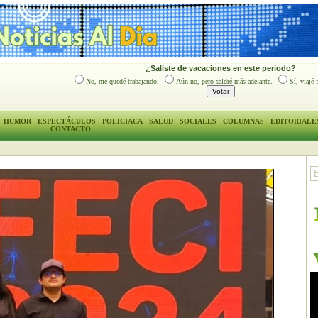
¿Saliste de vacaciones en este periodo?
No, me quedé trabajando.
Aún no, pero saldré más adelante.
Sí, viajé 
HUMOR
ESPECTÁCULOS
POLICIACA
SALUD
SOCIALES
COLUMNAS
EDITORIALE
CONTACTO