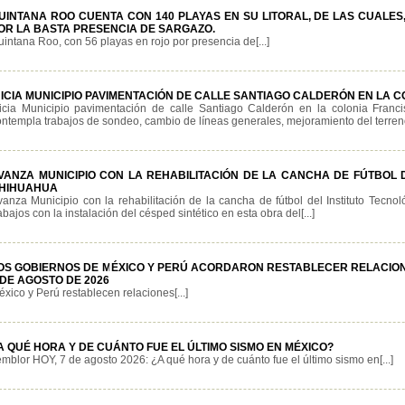
UINTANA ROO CUENTA CON 140 PLAYAS EN SU LITORAL, DE LAS CUALES
OR LA BASTA PRESENCIA DE SARGAZO.
intana Roo, con 56 playas en rojo por presencia de[...]
NICIA MUNICIPIO PAVIMENTACIÓN DE CALLE SANTIAGO CALDERÓN EN LA 
nicia Municipio pavimentación de calle Santiago Calderón en la colonia Fran
ntempla trabajos de sondeo, cambio de líneas generales, mejoramiento del terreno,
VANZA MUNICIPIO CON LA REHABILITACIÓN DE LA CANCHA DE FÚTBOL 
HIHUAHUA
vanza Municipio con la rehabilitación de la cancha de fútbol del Instituto Tecn
abajos con la instalación del césped sintético en esta obra del[...]
OS GOBIERNOS DE MÉXICO Y PERÚ ACORDARON RESTABLECER RELACION
 DE AGOSTO DE 2026
xico y Perú restablecen relaciones[...]
A QUÉ HORA Y DE CUÁNTO FUE EL ÚLTIMO SISMO EN MÉXICO?
mblor HOY, 7 de agosto 2026: ¿A qué hora y de cuánto fue el último sismo en[...]