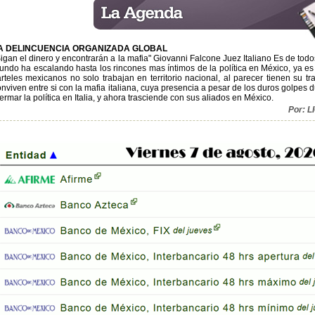
A DELINCUENCIA ORGANIZADA GLOBAL
igan el dinero y encontrarán a la mafia" Giovanni Falcone Juez Italiano Es de todo
ndo ha escalando hasta los rincones mas íntimos de la política en México, ya es u
arteles mexicanos no solo trabajan en territorio nacional, al parecer tienen su t
onviven entre si con la mafia italiana, cuya presencia a pesar de los duros golpe
rmar la política en Italia, y ahora trasciende con sus aliados en México.
Por: 