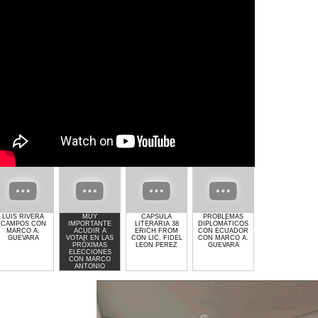
LUIS RIVERA
MUY
CAPSULA
PROBLEMAS
GIMNASIO GET
CAMPOS CON
IMPORTANTE
LITERARIA 38
DIPLOMÁTICOS
LIFTED DE
MARCO A.
ACUDIR A
ERICH FROM
CON ECUADOR
LAURA MOLINA
GUEVARA
VOTAR EN LAS
CON LIC. FIDEL
CON MARCO A.
PRÓXIMAS
LEON PEREZ
GUEVARA
ELECCIONES
CON MARCO
ANTONIO
GUEVARA